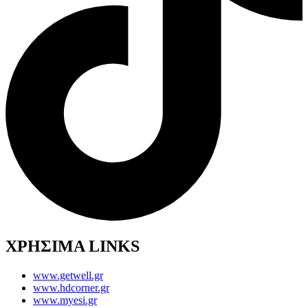
ΧΡΗΣΙΜΑ LINKS
www.getwell.gr
www.hdcorner.gr
www.myesi.gr