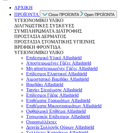
ΑΡΧΙΚΗ
ΠΡΟΪΟΝΤΑ
Close ΠΡΟΪΟΝΤΑ
Open ΠΡΟΪΟΝΤΑ
ΥΓΕΙΟΝΟΜΙΚΟ ΥΛΙΚΟ
ΔΙΑΓΝΩΣΤΙΚΕΣ ΣΥΣΚΕΥΕΣ
ΣΥΜΠΛΗΡΩΜΑΤΑ ΔΙΑΤΡΟΦΗΣ
ΠΡΟΣΤΑΣΙΑ ΔΕΡΜΑΤΟΣ
ΠΡΟΣΤΑΣΙΑ ΣΤΟΜΑΤΙΚΗΣ ΥΓΙΕΙΝΗΣ
ΒΡΕΦΙΚΗ ΦΡΟΝΤΙΔΑ
ΥΓΕΙΟΝΟΜΙΚΟ ΥΛΙΚΟ
Επιδεσμικό Υλικό Alfashield
Αποστειρωμένες Γάζες Alfashield
Μη αποστειρωμένες Γάζες Alfashield
Επίδεσμοι Ελαστικοί Alfashield
Αιμοστατικό Βαμβάκι Alfashield
Βαμβάκι Alfashield
Ταινίες Στερέωσης Alfashield
Επίδεσμοι Γάζας Alfashield
Επιθέματα Τραυμάτων Alfashield
Επιθέματα Μικροτραυμάτων Alfashield
Οφθαλμικό Eπίθεμα Alfashield
Τριγωνικός Επίδεσμος Alfashield
Ουροσυλλέκτες
Δοχεία Συλλογής Ούρων Alfashield
Συλλέκτες Κοπράνων Alfashield