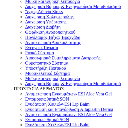
Μυϊκή και νευρική λειτουργία
Διαχείριση Βάρους & Ενεργοποίηση Μεταβολισμού
Άγχος-Αϋπνία Stress
Διαχείριση Χοληστερόλης
Διαχείριση Υπέρτασης
Διαχείριση Διαβήτη
Θωράκιση Ανοσοποιητικού
Πονόλαιμος-Βήχας-Βραχνάδα
Αντιμετώπιση Δυσκοιλιότητας
Eνέργεια-Τόνωση
Ρινικό Σύστημα
Λιποσωμιακά Συμπληρώματα Διατροφής
Ουροποιητικό Σύστημα
Υποστήριξη Πεπτικού
Μυοσκελετικό Σύστημα
Μυϊκή και νευρική λειτουργία
Διαχείριση Βάρους & Ενεργοποίηση Μεταβολισμού
ΠΡΟΣΤΑΣΙΑ ΔΕΡΜΑΤΟΣ
Αντιμετώπιση Εγκαυμάτων- ESI Aloe Vera Gel
Εντομοαπωθητικά SON
Ενυδάτωση Χειλιών-ESI Lip Balm
Ενυδάτωση και Επανόρθωση Alfaplastin Derma
Αντιμετώπιση Εγκαυμάτων- ESI Aloe Vera Gel
Εντομοαπωθητικά SON
Ενυδάτωση Χειλιών-ESI Lip Balm