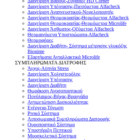
Διαχείριση Βάρους-Ζυγαριές HD Corner
Διαχείριση Υπέρτασης-Πιεσόμετρα Alfacheck
Διαχείριση Αναπνευστικού-Νεφελοποιητής
Διαχείριση Θερμοκρασίας-Θερμόμετρα Alfacheck
Διαχείριση Θερμοκρασίας-Θερμόμετρα Microlife
Διαχείριση Άσθματος-Οξύμετρα Alfacheck
Θερμαινόμενα Υποστρώματα-Alfacheck
Θερμοφόρες
Διαχείριση Διαβήτη- Σύστημα μέτρησης γλυκόζης
Bionime
Εξαρτήματα Ανταλλακτικά Microlife
ΣΥΜΠΛΗΡΩΜΑΤΑ ΔΙΑΤΡΟΦΗΣ
Άγχος-Αϋπνία Stress
Διαχείριση Χοληστερόλης
Διαχείριση Υπέρτασης
Διαχείριση Διαβήτη
Θωράκιση Ανοσοποιητικού
Πονόλαιμος-Βήχας-Βραχνάδα
Αντιμετώπιση Δυσκοιλιότητας
Eνέργεια-Τόνωση
Ρινικό Σύστημα
Λιποσωμιακά Συμπληρώματα Διατροφής
Ουροποιητικό Σύστημα
Υποστήριξη Πεπτικού
Μυοσκελετικό Σύστημα