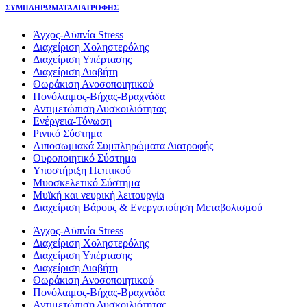
ΣΥΜΠΛΗΡΩΜΑΤΑ ΔΙΑΤΡΟΦΗΣ
Άγχος-Αϋπνία Stress
Διαχείριση Χοληστερόλης
Διαχείριση Υπέρτασης
Διαχείριση Διαβήτη
Θωράκιση Ανοσοποιητικού
Πονόλαιμος-Βήχας-Βραχνάδα
Αντιμετώπιση Δυσκοιλιότητας
Eνέργεια-Τόνωση
Ρινικό Σύστημα
Λιποσωμιακά Συμπληρώματα Διατροφής
Ουροποιητικό Σύστημα
Υποστήριξη Πεπτικού
Μυοσκελετικό Σύστημα
Μυϊκή και νευρική λειτουργία
Διαχείριση Βάρους & Ενεργοποίηση Μεταβολισμού
Άγχος-Αϋπνία Stress
Διαχείριση Χοληστερόλης
Διαχείριση Υπέρτασης
Διαχείριση Διαβήτη
Θωράκιση Ανοσοποιητικού
Πονόλαιμος-Βήχας-Βραχνάδα
Αντιμετώπιση Δυσκοιλιότητας