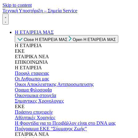
Skip to content
Τεχνική Υποστήριξη – Σημεία Service
Η ΕΤΑΙΡΕΙΑ ΜΑΣ
Close Η ΕΤΑΙΡΕΙΑ ΜΑΣ
Open Η ΕΤΑΙΡΕΙΑ ΜΑΣ
Η ΕΤΑΙΡΕΙΑ
ΕΚΕ
ΕΤΑΙΡΙΚΑ ΝΕΑ
ΕΠΙΚΟΙΝΩΝΙΑ
Η ΕΤΑΙΡΕΙΑ
Προφιλ εταιρειας
Οι Ανθρωποι μας
Οικοι Αποκλειστικης Αντιπροσωπευσης
Οραμα ΦιλοσοφΙα
Οικονομικα στοιχεΙα
Σημαντικες Χρονολογιες
ΕΚΕ
Πράσινο επιχειρείν
Αθλητικές Χορηγίες
Η Φροντίδα για το Περιβάλλον είναι στο DNA μας
Πρόγραμμα ΕΚΕ “Σύμμαχος Ζωής”
ΕΤΑΙΡΙΚΑ ΝΕΑ