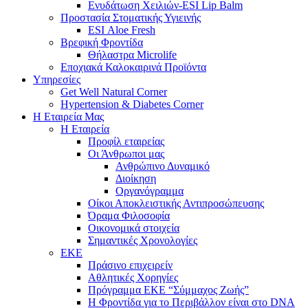
Ενυδάτωση Χειλιών-ESI Lip Balm
Προστασία Στοματικής Υγιεινής
ESI Αloe Fresh
Βρεφική Φροντίδα
Θήλαστρα Microlife
Εποχιακά Καλοκαιρινά Προϊόντα
Υπηρεσίες
Get Well Natural Corner
Hypertension & Diabetes Corner
Η Εταιρεία Μας
Η Εταιρεία
Προφίλ εταιρείας
Οι Άνθρωποι μας
Ανθρώπινο Δυναμικό
Διοίκηση
Οργανόγραμμα
Οίκοι Αποκλειστικής Αντιπροσώπευσης
Όραμα Φιλοσοφία
Οικονομικά στοιχεία
Σημαντικές Χρονολογίες
ΕΚΕ
Πράσινο επιχειρείν
Αθλητικές Χορηγίες
Πρόγραμμα ΕΚΕ “Σύμμαχος Ζωής”
Η Φροντίδα για το Περιβάλλον είναι στο DNA