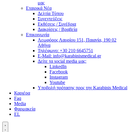
μας
Εταιρικά Νέα
Δελτία Τύπου
Συνεντεύξεις
Εκθέσεις / Συνέδρια
Διακρίσεις / Βραβεία
Επικοινωνία
Λεωφόρος Λαυρίου 151, Παιανία, 190 02
Αθήνα
Τηλέφωνο: +30 210 6645751
E-Mail: info@karabinismedical.gr
Δείτε τα social media μας:
LinkedIn
Facebook
Instagram
Youtube
Υποβολή πρότασης προς την Karabinis Medical
Καριέρα
Faq
Media
Φαρμακεία
EL