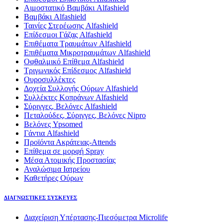
Αιμοστατικό Βαμβάκι Alfashield
Βαμβάκι Alfashield
Ταινίες Στερέωσης Alfashield
Επίδεσμοι Γάζας Alfashield
Επιθέματα Τραυμάτων Alfashield
Επιθέματα Μικροτραυμάτων Alfashield
Οφθαλμικό Eπίθεμα Alfashield
Τριγωνικός Επίδεσμος Alfashield
Ουροσυλλέκτες
Δοχεία Συλλογής Ούρων Alfashield
Συλλέκτες Κοπράνων Alfashield
Σύριγγες, Βελόνες Alfashield
Πεταλούδες, Σύριγγες, Βελόνες Nipro
Βελόνες Ypsomed
Γάντια Alfashield
Προϊόντα Ακράτειας-Attends
Επίθεμα σε μορφή Spray
Μέσα Ατομικής Προστασίας
Αναλώσιμα Ιατρείου
Καθετήρες Ούρων
ΔΙΑΓΝΩΣΤΙΚΕΣ ΣΥΣΚΕΥΕΣ
Διαχείριση Υπέρτασης-Πιεσόμετρα Microlife