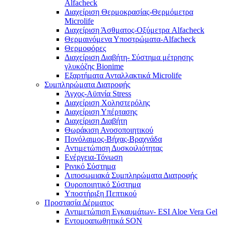
Alfacheck
Διαχείριση Θερμοκρασίας-Θερμόμετρα
Microlife
Διαχείριση Άσθματος-Οξύμετρα Alfacheck
Θερμαινόμενα Υποστρώματα-Alfacheck
Θερμοφόρες
Διαχείριση Διαβήτη- Σύστημα μέτρησης
γλυκόζης Bionime
Εξαρτήματα Ανταλλακτικά Microlife
Συμπληρώματα Διατροφής
Άγχος-Αϋπνία Stress
Διαχείριση Χοληστερόλης
Διαχείριση Υπέρτασης
Διαχείριση Διαβήτη
Θωράκιση Ανοσοποιητικού
Πονόλαιμος-Βήχας-Βραχνάδα
Αντιμετώπιση Δυσκοιλιότητας
Eνέργεια-Τόνωση
Ρινικό Σύστημα
Λιποσωμιακά Συμπληρώματα Διατροφής
Ουροποιητικό Σύστημα
Υποστήριξη Πεπτικού
Προστασία Δέρματος
Αντιμετώπιση Εγκαυμάτων- ESI Aloe Vera Gel
Εντομοαπωθητικά SON