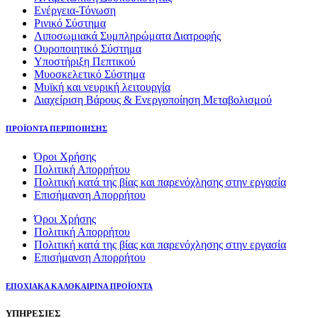
Eνέργεια-Τόνωση
Ρινικό Σύστημα
Λιποσωμιακά Συμπληρώματα Διατροφής
Ουροποιητικό Σύστημα
Υποστήριξη Πεπτικού
Μυοσκελετικό Σύστημα
Μυϊκή και νευρική λειτουργία
Διαχείριση Βάρους & Ενεργοποίηση Μεταβολισμού
ΠΡΟΪΟΝΤΑ ΠΕΡΙΠΟΙΗΣΗΣ
Όροι Χρήσης
Πολιτική Απορρήτου
Πολιτική κατά της βίας και παρενόχλησης στην εργασία
Επισήμανση Απορρήτου
Όροι Χρήσης
Πολιτική Απορρήτου
Πολιτική κατά της βίας και παρενόχλησης στην εργασία
Επισήμανση Απορρήτου
ΕΠΟΧΙΑΚΑ ΚΑΛΟΚΑΙΡΙΝΑ ΠΡΟΪΟΝΤΑ
ΥΠΗΡΕΣΙΕΣ