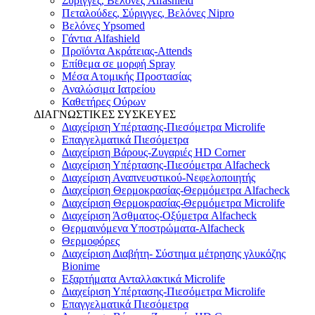
Σύριγγες, Βελόνες Alfashield
Πεταλούδες, Σύριγγες, Βελόνες Nipro
Βελόνες Ypsomed
Γάντια Alfashield
Προϊόντα Ακράτειας-Attends
Επίθεμα σε μορφή Spray
Μέσα Ατομικής Προστασίας
Αναλώσιμα Ιατρείου
Καθετήρες Ούρων
ΔΙΑΓΝΩΣΤΙΚΕΣ ΣΥΣΚΕΥΕΣ
Διαχείριση Υπέρτασης-Πιεσόμετρα Microlife
Επαγγελματικά Πιεσόμετρα
Διαχείριση Βάρους-Ζυγαριές HD Corner
Διαχείριση Υπέρτασης-Πιεσόμετρα Alfacheck
Διαχείριση Αναπνευστικού-Νεφελοποιητής
Διαχείριση Θερμοκρασίας-Θερμόμετρα Alfacheck
Διαχείριση Θερμοκρασίας-Θερμόμετρα Microlife
Διαχείριση Άσθματος-Οξύμετρα Alfacheck
Θερμαινόμενα Υποστρώματα-Alfacheck
Θερμοφόρες
Διαχείριση Διαβήτη- Σύστημα μέτρησης γλυκόζης
Bionime
Εξαρτήματα Ανταλλακτικά Microlife
Διαχείριση Υπέρτασης-Πιεσόμετρα Microlife
Επαγγελματικά Πιεσόμετρα