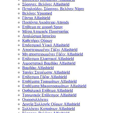
Σύριγγες, Βελόνες Alfashield
Πεταλούδες, Σύριγγες, Βελόνες Nipro
Βελόνες Ypsomed
Γάντια Alfashield
Προϊόντα Ακράτειας-Attends
Επίθεμα σε μορφή Spray
Μέσα Ατομικής Προστασίας
Αναλώσιμα Ιατρείου
Καθετήρες Ούρων
Επιδεσμικό Υλικό Alfashield
Αποστειρωμένες Γάζες Alfashield
Μη αποστειρωμένες Γάζες Alfashield
Επίδεσμοι Ελαστικοί Alfashield
Αιμοστατικό Βαμβάκι Alfashield
Βαμβάκι Alfashield
Ταινίες Στερέωσης Alfashield
Επίδεσμοι Γάζας Alfashield
Επιθέματα Τραυμάτων Alfashield
Επιθέματα Μικροτραυμάτων Alfashield
Οφθαλμικό Eπίθεμα Alfashield
Τριγωνικός Επίδεσμος Alfashield
Ουροσυλλέκτες
Δοχεία Συλλογής Ούρων Alfashield
Συλλέκτες Κοπράνων Alfashield