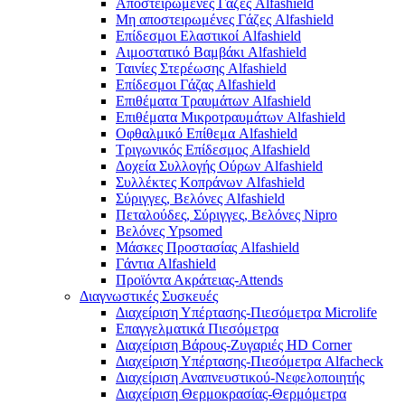
Αποστειρωμένες Γάζες Alfashield
Μη αποστειρωμένες Γάζες Alfashield
Επίδεσμοι Ελαστικοί Alfashield
Αιμοστατικό Βαμβάκι Alfashield
Ταινίες Στερέωσης Alfashield
Επίδεσμοι Γάζας Alfashield
Επιθέματα Τραυμάτων Alfashield
Επιθέματα Μικροτραυμάτων Alfashield
Οφθαλμικό Eπίθεμα Alfashield
Τριγωνικός Επίδεσμος Alfashield
Δοχεία Συλλογής Ούρων Alfashield
Συλλέκτες Κοπράνων Alfashield
Σύριγγες, Βελόνες Alfashield
Πεταλούδες, Σύριγγες, Βελόνες Nipro
Βελόνες Ypsomed
Μάσκες Προστασίας Alfashield
Γάντια Alfashield
Προϊόντα Ακράτειας-Attends
Διαγνωστικές Συσκευές
Διαχείριση Υπέρτασης-Πιεσόμετρα Microlife
Επαγγελματικά Πιεσόμετρα
Διαχείριση Βάρους-Ζυγαριές HD Corner
Διαχείριση Υπέρτασης-Πιεσόμετρα Alfacheck
Διαχείριση Αναπνευστικού-Νεφελοποιητής
Διαχείριση Θερμοκρασίας-Θερμόμετρα