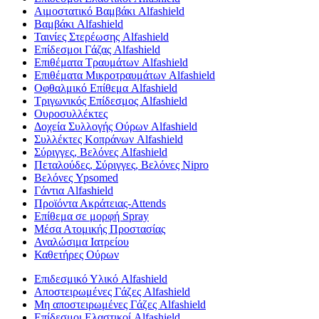
Αιμοστατικό Βαμβάκι Alfashield
Βαμβάκι Alfashield
Ταινίες Στερέωσης Alfashield
Επίδεσμοι Γάζας Alfashield
Επιθέματα Τραυμάτων Alfashield
Επιθέματα Μικροτραυμάτων Alfashield
Οφθαλμικό Eπίθεμα Alfashield
Τριγωνικός Επίδεσμος Alfashield
Ουροσυλλέκτες
Δοχεία Συλλογής Ούρων Alfashield
Συλλέκτες Κοπράνων Alfashield
Σύριγγες, Βελόνες Alfashield
Πεταλούδες, Σύριγγες, Βελόνες Nipro
Βελόνες Ypsomed
Γάντια Alfashield
Προϊόντα Ακράτειας-Attends
Επίθεμα σε μορφή Spray
Μέσα Ατομικής Προστασίας
Αναλώσιμα Ιατρείου
Καθετήρες Ούρων
Επιδεσμικό Υλικό Alfashield
Αποστειρωμένες Γάζες Alfashield
Μη αποστειρωμένες Γάζες Alfashield
Επίδεσμοι Ελαστικοί Alfashield