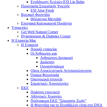
Ενυδάτωση Χειλιών-ESI Lip Balm
Προστασία Στοματικής Υγιεινής
ESI Αloe Fresh
Βρεφική Φροντίδα
Θήλαστρα Microlife
Εποχιακά Καλοκαιρινά Προϊόντα
Υπηρεσίες
Get Well Natural Corner
Hypertension & Diabetes Corner
Η Εταιρεία Μας
Η Εταιρεία
Προφίλ εταιρείας
Οι Άνθρωποι μας
Ανθρώπινο Δυναμικό
Διοίκηση
Οργανόγραμμα
Οίκοι Αποκλειστικής Αντιπροσώπευσης
Όραμα Φιλοσοφία
Οικονομικά στοιχεία
Σημαντικές Χρονολογίες
ΕΚΕ
Πράσινο επιχειρείν
Αθλητικές Χορηγίες
Πρόγραμμα ΕΚΕ “Σύμμαχος Ζωής”
Η Φροντίδα για το Περιβάλλον είναι στο DNA