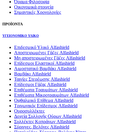
Όραμα Φιλοσοφία
Οικονομικά στοιχεία
Σημαντικές Χρονολογίες
ΠΡΟΪΟΝΤΑ
ΥΓΕΙΟΝΟΜΙΚΟ ΥΛΙΚΟ
Επιδεσμικό Υλικό Alfashield
Αποστειρωμένες Γάζες Alfashield
Μη αποστειρωμένες Γάζες Alfashield
Επίδεσμοι Ελαστικοί Alfashield
Αιμοστατικό Βαμβάκι Alfashield
Βαμβάκι Alfashield
Ταινίες Στερέωσης Alfashield
Επίδεσμοι Γάζας Alfashield
Επιθέματα Τραυμάτων Alfashield
Επιθέματα Μικροτραυμάτων Alfashield
Οφθαλμικό Eπίθεμα Alfashield
Τριγωνικός Επίδεσμος Alfashield
Ουροσυλλέκτες
Δοχεία Συλλογής Ούρων Alfashield
Συλλέκτες Κοπράνων Alfashield
Σύριγγες, Βελόνες Alfashield