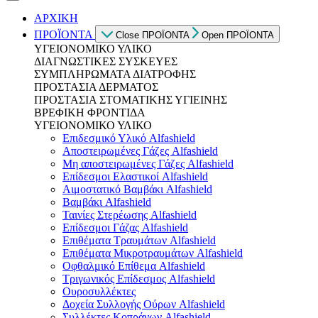
ΑΡΧΙΚΗ
ΠΡΟΪΟΝΤΑ
Close ΠΡΟΪΟΝΤΑ
Open ΠΡΟΪΟΝΤΑ
ΥΓΕΙΟΝΟΜΙΚΟ ΥΛΙΚΟ
ΔΙΑΓΝΩΣΤΙΚΕΣ ΣΥΣΚΕΥΕΣ
ΣΥΜΠΛΗΡΩΜΑΤΑ ΔΙΑΤΡΟΦΗΣ
ΠΡΟΣΤΑΣΙΑ ΔΕΡΜΑΤΟΣ
ΠΡΟΣΤΑΣΙΑ ΣΤΟΜΑΤΙΚΗΣ ΥΓΙΕΙΝΗΣ
ΒΡΕΦΙΚΗ ΦΡΟΝΤΙΔΑ
ΥΓΕΙΟΝΟΜΙΚΟ ΥΛΙΚΟ
Επιδεσμικό Υλικό Alfashield
Αποστειρωμένες Γάζες Alfashield
Μη αποστειρωμένες Γάζες Alfashield
Επίδεσμοι Ελαστικοί Alfashield
Αιμοστατικό Βαμβάκι Alfashield
Βαμβάκι Alfashield
Ταινίες Στερέωσης Alfashield
Επίδεσμοι Γάζας Alfashield
Επιθέματα Τραυμάτων Alfashield
Επιθέματα Μικροτραυμάτων Alfashield
Οφθαλμικό Eπίθεμα Alfashield
Τριγωνικός Επίδεσμος Alfashield
Ουροσυλλέκτες
Δοχεία Συλλογής Ούρων Alfashield
Συλλέκτες Κοπράνων Alfashield