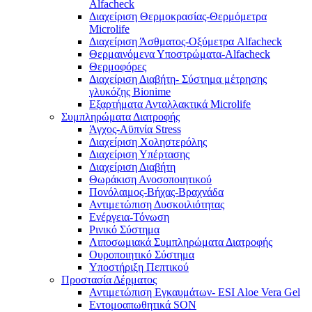
Alfacheck
Διαχείριση Θερμοκρασίας-Θερμόμετρα
Microlife
Διαχείριση Άσθματος-Οξύμετρα Alfacheck
Θερμαινόμενα Υποστρώματα-Alfacheck
Θερμοφόρες
Διαχείριση Διαβήτη- Σύστημα μέτρησης
γλυκόζης Bionime
Εξαρτήματα Ανταλλακτικά Microlife
Συμπληρώματα Διατροφής
Άγχος-Αϋπνία Stress
Διαχείριση Χοληστερόλης
Διαχείριση Υπέρτασης
Διαχείριση Διαβήτη
Θωράκιση Ανοσοποιητικού
Πονόλαιμος-Βήχας-Βραχνάδα
Αντιμετώπιση Δυσκοιλιότητας
Eνέργεια-Τόνωση
Ρινικό Σύστημα
Λιποσωμιακά Συμπληρώματα Διατροφής
Ουροποιητικό Σύστημα
Υποστήριξη Πεπτικού
Προστασία Δέρματος
Αντιμετώπιση Εγκαυμάτων- ESI Aloe Vera Gel
Εντομοαπωθητικά SON