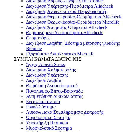
Διαχείριση Βάρους-Ζυγαριές HD Corner
Διαχείριση Υπέρτασης-Πιεσόμετρα Alfacheck
Διαχείριση Αναπνευστικού-Νεφελοποιητής
Διαχείριση Θερμοκρασίας-Θερμόμετρα Alfacheck
Διαχείριση Θερμοκρασίας-Θερμόμετρα Microlife
Διαχείριση Άσθματος-Οξύμετρα Alfacheck
Θερμαινόμενα Υποστρώματα-Alfacheck
Θερμοφόρες
Διαχείριση Διαβήτη- Σύστημα μέτρησης γλυκόζης
Bionime
Εξαρτήματα Ανταλλακτικά Microlife
ΣΥΜΠΛΗΡΩΜΑΤΑ ΔΙΑΤΡΟΦΗΣ
Άγχος-Αϋπνία Stress
Διαχείριση Χοληστερόλης
Διαχείριση Υπέρτασης
Διαχείριση Διαβήτη
Θωράκιση Ανοσοποιητικού
Πονόλαιμος-Βήχας-Βραχνάδα
Αντιμετώπιση Δυσκοιλιότητας
Eνέργεια-Τόνωση
Ρινικό Σύστημα
Λιποσωμιακά Συμπληρώματα Διατροφής
Ουροποιητικό Σύστημα
Υποστήριξη Πεπτικού
Μυοσκελετικό Σύστημα