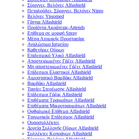
Σύριγγες, Βελόνες Alfashield
Πεταλούδες, Σύριγγες, Βελόνες Nipro
Βελόνες Ypsomed
Γάντια Alfashield
Προϊόντα Ακράτειας-Attends
Επίθεμα σε μορφή Spray
Μέσα Ατομικής Προστασίας
Αναλώσιμα Ιατρείου
Καθετήρες Ούρων
Επιδεσμικό Υλικό Alfashield
Αποστειρωμένες Γάζες Alfashield
Μη αποστειρωμένες Γάζες Alfashield
Επίδεσμοι Ελαστικοί Alfashield
Αιμοστατικό Βαμβάκι Alfashield
Βαμβάκι Alfashield
Ταινίες Στερέωσης Alfashield
Επίδεσμοι Γάζας Alfashield
Επιθέματα Τραυμάτων Alfashield
Επιθέματα Μικροτραυμάτων Alfashield
Οφθαλμικό Eπίθεμα Alfashield
Τριγωνικός Επίδεσμος Alfashield
Ουροσυλλέκτες
Δοχεία Συλλογής Ούρων Alfashield
Συλλέκτες Κοπράνων Alfashield