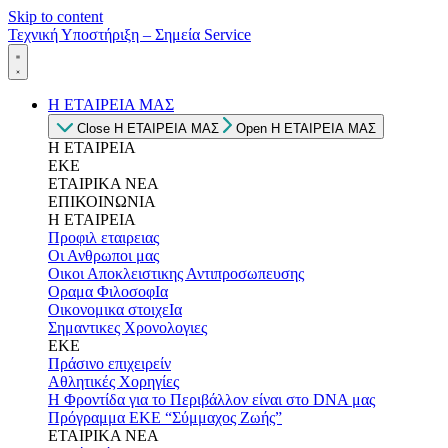
Skip to content
Τεχνική Υποστήριξη – Σημεία Service
Η ΕΤΑΙΡΕΙΑ ΜΑΣ
Close Η ΕΤΑΙΡΕΙΑ ΜΑΣ
Open Η ΕΤΑΙΡΕΙΑ ΜΑΣ
Η ΕΤΑΙΡΕΙΑ
ΕΚΕ
ΕΤΑΙΡΙΚΑ ΝΕΑ
ΕΠΙΚΟΙΝΩΝΙΑ
Η ΕΤΑΙΡΕΙΑ
Προφιλ εταιρειας
Οι Ανθρωποι μας
Οικοι Αποκλειστικης Αντιπροσωπευσης
Οραμα ΦιλοσοφΙα
Οικονομικα στοιχεΙα
Σημαντικες Χρονολογιες
ΕΚΕ
Πράσινο επιχειρείν
Αθλητικές Χορηγίες
Η Φροντίδα για το Περιβάλλον είναι στο DNA μας
Πρόγραμμα ΕΚΕ “Σύμμαχος Ζωής”
ΕΤΑΙΡΙΚΑ ΝΕΑ