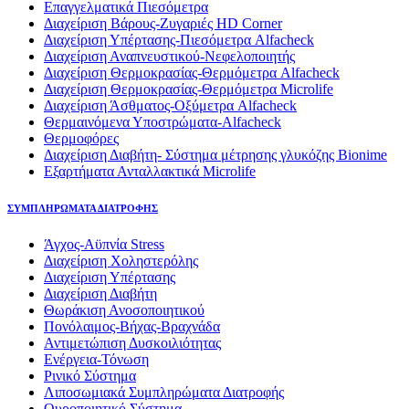
Επαγγελματικά Πιεσόμετρα
Διαχείριση Βάρους-Ζυγαριές HD Corner
Διαχείριση Υπέρτασης-Πιεσόμετρα Alfacheck
Διαχείριση Αναπνευστικού-Νεφελοποιητής
Διαχείριση Θερμοκρασίας-Θερμόμετρα Alfacheck
Διαχείριση Θερμοκρασίας-Θερμόμετρα Microlife
Διαχείριση Άσθματος-Οξύμετρα Alfacheck
Θερμαινόμενα Υποστρώματα-Alfacheck
Θερμοφόρες
Διαχείριση Διαβήτη- Σύστημα μέτρησης γλυκόζης Bionime
Εξαρτήματα Ανταλλακτικά Microlife
ΣΥΜΠΛΗΡΩΜΑΤΑ ΔΙΑΤΡΟΦΗΣ
Άγχος-Αϋπνία Stress
Διαχείριση Χοληστερόλης
Διαχείριση Υπέρτασης
Διαχείριση Διαβήτη
Θωράκιση Ανοσοποιητικού
Πονόλαιμος-Βήχας-Βραχνάδα
Αντιμετώπιση Δυσκοιλιότητας
Eνέργεια-Τόνωση
Ρινικό Σύστημα
Λιποσωμιακά Συμπληρώματα Διατροφής
Ουροποιητικό Σύστημα