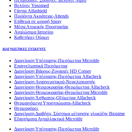
Πεταλούδες, Σύριγγες, Βελόνες Nipro
Βελόνες Ypsomed
Γάντια Alfashield
Προϊόντα Ακράτειας-Attends
Επίθεμα σε μορφή Spray
Μέσα Ατομικής Προστασίας
Αναλώσιμα Ιατρείου
Καθετήρες Ούρων
ΔΙΑΓΝΩΣΤΙΚΕΣ ΣΥΣΚΕΥΕΣ
Διαχείριση Υπέρτασης-Πιεσόμετρα Microlife
Επαγγελματικά Πιεσόμετρα
Διαχείριση Βάρους-Ζυγαριές HD Corner
Διαχείριση Υπέρτασης-Πιεσόμετρα Alfacheck
Διαχείριση Αναπνευστικού-Νεφελοποιητής
Διαχείριση Θερμοκρασίας-Θερμόμετρα Alfacheck
Διαχείριση Θερμοκρασίας-Θερμόμετρα Microlife
Διαχείριση Άσθματος-Οξύμετρα Alfacheck
Θερμαινόμενα Υποστρώματα-Alfacheck
Θερμοφόρες
Διαχείριση Διαβήτη- Σύστημα μέτρησης γλυκόζης Bionime
Εξαρτήματα Ανταλλακτικά Microlife
Διαχείριση Υπέρτασης-Πιεσόμετρα Microlife