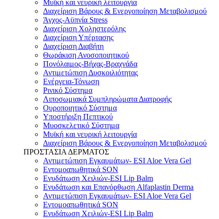
Μυϊκή και νευρική λειτουργία
Διαχείριση Βάρους & Ενεργοποίηση Μεταβολισμού
Άγχος-Αϋπνία Stress
Διαχείριση Χοληστερόλης
Διαχείριση Υπέρτασης
Διαχείριση Διαβήτη
Θωράκιση Ανοσοποιητικού
Πονόλαιμος-Βήχας-Βραχνάδα
Αντιμετώπιση Δυσκοιλιότητας
Eνέργεια-Τόνωση
Ρινικό Σύστημα
Λιποσωμιακά Συμπληρώματα Διατροφής
Ουροποιητικό Σύστημα
Υποστήριξη Πεπτικού
Μυοσκελετικό Σύστημα
Μυϊκή και νευρική λειτουργία
Διαχείριση Βάρους & Ενεργοποίηση Μεταβολισμού
ΠΡΟΣΤΑΣΙΑ ΔΕΡΜΑΤΟΣ
Αντιμετώπιση Εγκαυμάτων- ESI Aloe Vera Gel
Εντομοαπωθητικά SON
Ενυδάτωση Χειλιών-ESI Lip Balm
Ενυδάτωση και Επανόρθωση Alfaplastin Derma
Αντιμετώπιση Εγκαυμάτων- ESI Aloe Vera Gel
Εντομοαπωθητικά SON
Ενυδάτωση Χειλιών-ESI Lip Balm