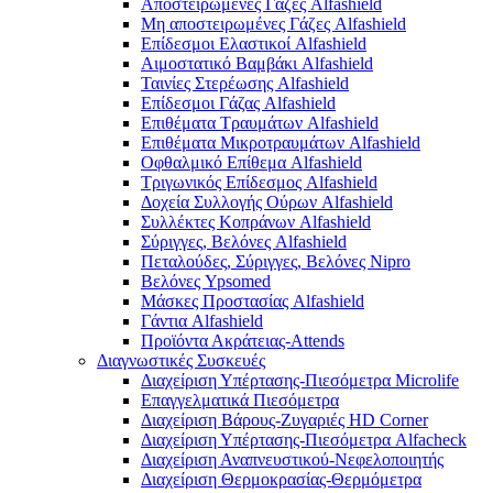
Αποστειρωμένες Γάζες Alfashield
Μη αποστειρωμένες Γάζες Alfashield
Επίδεσμοι Ελαστικοί Alfashield
Αιμοστατικό Βαμβάκι Alfashield
Ταινίες Στερέωσης Alfashield
Επίδεσμοι Γάζας Alfashield
Επιθέματα Τραυμάτων Alfashield
Επιθέματα Μικροτραυμάτων Alfashield
Οφθαλμικό Eπίθεμα Alfashield
Τριγωνικός Επίδεσμος Alfashield
Δοχεία Συλλογής Ούρων Alfashield
Συλλέκτες Κοπράνων Alfashield
Σύριγγες, Βελόνες Alfashield
Πεταλούδες, Σύριγγες, Βελόνες Nipro
Βελόνες Ypsomed
Μάσκες Προστασίας Alfashield
Γάντια Alfashield
Προϊόντα Ακράτειας-Attends
Διαγνωστικές Συσκευές
Διαχείριση Υπέρτασης-Πιεσόμετρα Microlife
Επαγγελματικά Πιεσόμετρα
Διαχείριση Βάρους-Ζυγαριές HD Corner
Διαχείριση Υπέρτασης-Πιεσόμετρα Alfacheck
Διαχείριση Αναπνευστικού-Νεφελοποιητής
Διαχείριση Θερμοκρασίας-Θερμόμετρα