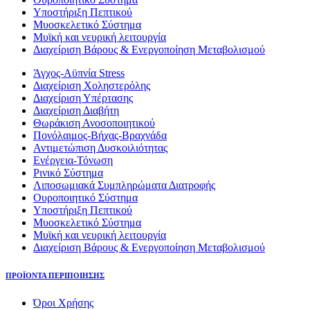
Υποστήριξη Πεπτικού
Μυοσκελετικό Σύστημα
Μυϊκή και νευρική λειτουργία
Διαχείριση Βάρους & Ενεργοποίηση Μεταβολισμού
Άγχος-Αϋπνία Stress
Διαχείριση Χοληστερόλης
Διαχείριση Υπέρτασης
Διαχείριση Διαβήτη
Θωράκιση Ανοσοποιητικού
Πονόλαιμος-Βήχας-Βραχνάδα
Αντιμετώπιση Δυσκοιλιότητας
Eνέργεια-Τόνωση
Ρινικό Σύστημα
Λιποσωμιακά Συμπληρώματα Διατροφής
Ουροποιητικό Σύστημα
Υποστήριξη Πεπτικού
Μυοσκελετικό Σύστημα
Μυϊκή και νευρική λειτουργία
Διαχείριση Βάρους & Ενεργοποίηση Μεταβολισμού
ΠΡΟΪΟΝΤΑ ΠΕΡΙΠΟΙΗΣΗΣ
Όροι Χρήσης