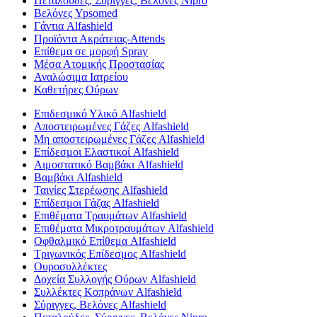
Πεταλούδες, Σύριγγες, Βελόνες Nipro
Βελόνες Ypsomed
Γάντια Alfashield
Προϊόντα Ακράτειας-Attends
Επίθεμα σε μορφή Spray
Μέσα Ατομικής Προστασίας
Αναλώσιμα Ιατρείου
Καθετήρες Ούρων
Επιδεσμικό Υλικό Alfashield
Αποστειρωμένες Γάζες Alfashield
Μη αποστειρωμένες Γάζες Alfashield
Επίδεσμοι Ελαστικοί Alfashield
Αιμοστατικό Βαμβάκι Alfashield
Βαμβάκι Alfashield
Ταινίες Στερέωσης Alfashield
Επίδεσμοι Γάζας Alfashield
Επιθέματα Τραυμάτων Alfashield
Επιθέματα Μικροτραυμάτων Alfashield
Οφθαλμικό Eπίθεμα Alfashield
Τριγωνικός Επίδεσμος Alfashield
Ουροσυλλέκτες
Δοχεία Συλλογής Ούρων Alfashield
Συλλέκτες Κοπράνων Alfashield
Σύριγγες, Βελόνες Alfashield