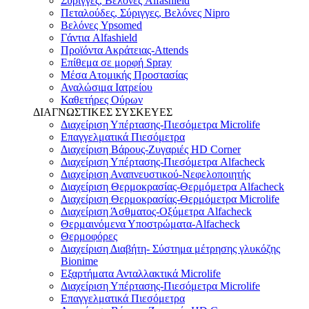
Σύριγγες, Βελόνες Alfashield
Πεταλούδες, Σύριγγες, Βελόνες Nipro
Βελόνες Ypsomed
Γάντια Alfashield
Προϊόντα Ακράτειας-Attends
Επίθεμα σε μορφή Spray
Μέσα Ατομικής Προστασίας
Αναλώσιμα Ιατρείου
Καθετήρες Ούρων
ΔΙΑΓΝΩΣΤΙΚΕΣ ΣΥΣΚΕΥΕΣ
Διαχείριση Υπέρτασης-Πιεσόμετρα Microlife
Επαγγελματικά Πιεσόμετρα
Διαχείριση Βάρους-Ζυγαριές HD Corner
Διαχείριση Υπέρτασης-Πιεσόμετρα Alfacheck
Διαχείριση Αναπνευστικού-Νεφελοποιητής
Διαχείριση Θερμοκρασίας-Θερμόμετρα Alfacheck
Διαχείριση Θερμοκρασίας-Θερμόμετρα Microlife
Διαχείριση Άσθματος-Οξύμετρα Alfacheck
Θερμαινόμενα Υποστρώματα-Alfacheck
Θερμοφόρες
Διαχείριση Διαβήτη- Σύστημα μέτρησης γλυκόζης
Bionime
Εξαρτήματα Ανταλλακτικά Microlife
Διαχείριση Υπέρτασης-Πιεσόμετρα Microlife
Επαγγελματικά Πιεσόμετρα