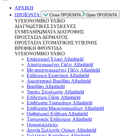
ΑΡΧΙΚΗ
ΠΡΟΪΟΝΤΑ
Close ΠΡΟΪΟΝΤΑ
Open ΠΡΟΪΟΝΤΑ
ΥΓΕΙΟΝΟΜΙΚΟ ΥΛΙΚΟ
ΔΙΑΓΝΩΣΤΙΚΕΣ ΣΥΣΚΕΥΕΣ
ΣΥΜΠΛΗΡΩΜΑΤΑ ΔΙΑΤΡΟΦΗΣ
ΠΡΟΣΤΑΣΙΑ ΔΕΡΜΑΤΟΣ
ΠΡΟΣΤΑΣΙΑ ΣΤΟΜΑΤΙΚΗΣ ΥΓΙΕΙΝΗΣ
ΒΡΕΦΙΚΗ ΦΡΟΝΤΙΔΑ
ΥΓΕΙΟΝΟΜΙΚΟ ΥΛΙΚΟ
Επιδεσμικό Υλικό Alfashield
Αποστειρωμένες Γάζες Alfashield
Μη αποστειρωμένες Γάζες Alfashield
Επίδεσμοι Ελαστικοί Alfashield
Αιμοστατικό Βαμβάκι Alfashield
Βαμβάκι Alfashield
Ταινίες Στερέωσης Alfashield
Επίδεσμοι Γάζας Alfashield
Επιθέματα Τραυμάτων Alfashield
Επιθέματα Μικροτραυμάτων Alfashield
Οφθαλμικό Eπίθεμα Alfashield
Τριγωνικός Επίδεσμος Alfashield
Ουροσυλλέκτες
Δοχεία Συλλογής Ούρων Alfashield
Συλλέκτες Κοπράνων Alfashield