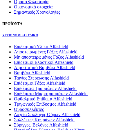
Όραμα Φιλοσοφία
Οικονομικά στοιχεία
Σημαντικές Χρονολογίες
ΠΡΟΪΟΝΤΑ
ΥΓΕΙΟΝΟΜΙΚΟ ΥΛΙΚΟ
Επιδεσμικό Υλικό Alfashield
Αποστειρωμένες Γάζες Alfashield
Μη αποστειρωμένες Γάζες Alfashield
Επίδεσμοι Ελαστικοί Alfashield
Αιμοστατικό Βαμβάκι Alfashield
Βαμβάκι Alfashield
Ταινίες Στερέωσης Alfashield
Επίδεσμοι Γάζας Alfashield
Επιθέματα Τραυμάτων Alfashield
Επιθέματα Μικροτραυμάτων Alfashield
Οφθαλμικό Eπίθεμα Alfashield
Τριγωνικός Επίδεσμος Alfashield
Ουροσυλλέκτες
Δοχεία Συλλογής Ούρων Alfashield
Συλλέκτες Κοπράνων Alfashield
Σύριγγες, Βελόνες Alfashield