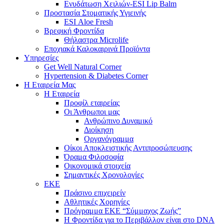
Ενυδάτωση Χειλιών-ESI Lip Balm
Προστασία Στοματικής Υγιεινής
ESI Αloe Fresh
Βρεφική Φροντίδα
Θήλαστρα Microlife
Εποχιακά Καλοκαιρινά Προϊόντα
Υπηρεσίες
Get Well Natural Corner
Hypertension & Diabetes Corner
Η Εταιρεία Μας
Η Εταιρεία
Προφίλ εταιρείας
Οι Άνθρωποι μας
Ανθρώπινο Δυναμικό
Διοίκηση
Οργανόγραμμα
Οίκοι Αποκλειστικής Αντιπροσώπευσης
Όραμα Φιλοσοφία
Οικονομικά στοιχεία
Σημαντικές Χρονολογίες
ΕΚΕ
Πράσινο επιχειρείν
Αθλητικές Χορηγίες
Πρόγραμμα ΕΚΕ “Σύμμαχος Ζωής”
Η Φροντίδα για το Περιβάλλον είναι στο DNA