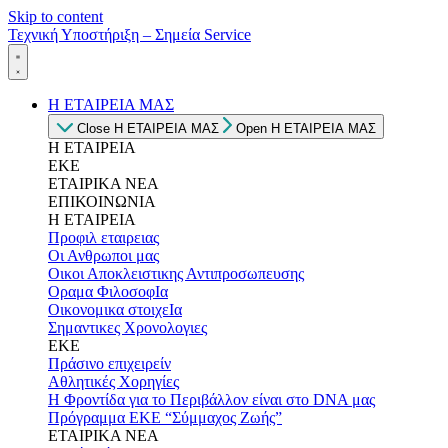
Skip to content
Τεχνική Υποστήριξη – Σημεία Service
Η ΕΤΑΙΡΕΙΑ ΜΑΣ
Close Η ΕΤΑΙΡΕΙΑ ΜΑΣ
Open Η ΕΤΑΙΡΕΙΑ ΜΑΣ
Η ΕΤΑΙΡΕΙΑ
ΕΚΕ
ΕΤΑΙΡΙΚΑ ΝΕΑ
ΕΠΙΚΟΙΝΩΝΙΑ
Η ΕΤΑΙΡΕΙΑ
Προφιλ εταιρειας
Οι Ανθρωποι μας
Οικοι Αποκλειστικης Αντιπροσωπευσης
Οραμα ΦιλοσοφΙα
Οικονομικα στοιχεΙα
Σημαντικες Χρονολογιες
ΕΚΕ
Πράσινο επιχειρείν
Αθλητικές Χορηγίες
Η Φροντίδα για το Περιβάλλον είναι στο DNA μας
Πρόγραμμα ΕΚΕ “Σύμμαχος Ζωής”
ΕΤΑΙΡΙΚΑ ΝΕΑ