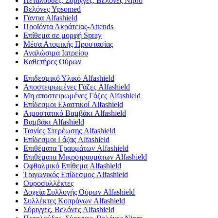
Πεταλούδες, Σύριγγες, Βελόνες Nipro
Βελόνες Ypsomed
Γάντια Alfashield
Προϊόντα Ακράτειας-Attends
Επίθεμα σε μορφή Spray
Μέσα Ατομικής Προστασίας
Αναλώσιμα Ιατρείου
Καθετήρες Ούρων
Επιδεσμικό Υλικό Alfashield
Αποστειρωμένες Γάζες Alfashield
Μη αποστειρωμένες Γάζες Alfashield
Επίδεσμοι Ελαστικοί Alfashield
Αιμοστατικό Βαμβάκι Alfashield
Βαμβάκι Alfashield
Ταινίες Στερέωσης Alfashield
Επίδεσμοι Γάζας Alfashield
Επιθέματα Τραυμάτων Alfashield
Επιθέματα Μικροτραυμάτων Alfashield
Οφθαλμικό Eπίθεμα Alfashield
Τριγωνικός Επίδεσμος Alfashield
Ουροσυλλέκτες
Δοχεία Συλλογής Ούρων Alfashield
Συλλέκτες Κοπράνων Alfashield
Σύριγγες, Βελόνες Alfashield