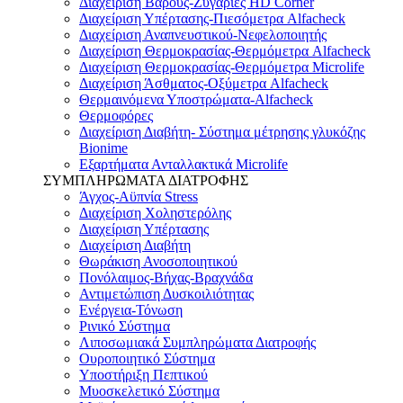
Διαχείριση Βάρους-Ζυγαριές HD Corner
Διαχείριση Υπέρτασης-Πιεσόμετρα Alfacheck
Διαχείριση Αναπνευστικού-Νεφελοποιητής
Διαχείριση Θερμοκρασίας-Θερμόμετρα Alfacheck
Διαχείριση Θερμοκρασίας-Θερμόμετρα Microlife
Διαχείριση Άσθματος-Οξύμετρα Alfacheck
Θερμαινόμενα Υποστρώματα-Alfacheck
Θερμοφόρες
Διαχείριση Διαβήτη- Σύστημα μέτρησης γλυκόζης
Bionime
Εξαρτήματα Ανταλλακτικά Microlife
ΣΥΜΠΛΗΡΩΜΑΤΑ ΔΙΑΤΡΟΦΗΣ
Άγχος-Αϋπνία Stress
Διαχείριση Χοληστερόλης
Διαχείριση Υπέρτασης
Διαχείριση Διαβήτη
Θωράκιση Ανοσοποιητικού
Πονόλαιμος-Βήχας-Βραχνάδα
Αντιμετώπιση Δυσκοιλιότητας
Eνέργεια-Τόνωση
Ρινικό Σύστημα
Λιποσωμιακά Συμπληρώματα Διατροφής
Ουροποιητικό Σύστημα
Υποστήριξη Πεπτικού
Μυοσκελετικό Σύστημα