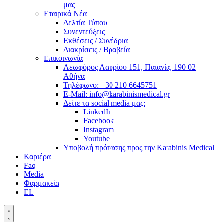
μας
Εταιρικά Νέα
Δελτία Τύπου
Συνεντεύξεις
Εκθέσεις / Συνέδρια
Διακρίσεις / Βραβεία
Επικοινωνία
Λεωφόρος Λαυρίου 151, Παιανία, 190 02
Αθήνα
Τηλέφωνο: +30 210 6645751
E-Mail: info@karabinismedical.gr
Δείτε τα social media μας:
LinkedIn
Facebook
Instagram
Youtube
Υποβολή πρότασης προς την Karabinis Medical
Καριέρα
Faq
Media
Φαρμακεία
EL