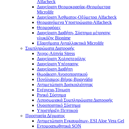
Alfacheck
Διαχείριση Θερμοκρασίας-Θερμόμετρα
Microlife
Διαχείριση Άσθματος-Οξύμετρα Alfacheck
Θερμαινόμενα Υποστρώματα-Alfacheck
Θερμοφόρες
Διαχείριση Διαβήτη- Σύστημα μέτρησης
γλυκόζης Bionime
Εξαρτήματα Ανταλλακτικά Microlife
Συμπληρώματα Διατροφής
Άγχος-Αϋπνία Stress
Διαχείριση Χοληστερόλης
Διαχείριση Υπέρτασης
Διαχείριση Διαβήτη
Θωράκιση Ανοσοποιητικού
Πονόλαιμος-Βήχας-Βραχνάδα
Αντιμετώπιση Δυσκοιλιότητας
Eνέργεια-Τόνωση
Ρινικό Σύστημα
Λιποσωμιακά Συμπληρώματα Διατροφής
Ουροποιητικό Σύστημα
Υποστήριξη Πεπτικού
Προστασία Δέρματος
Αντιμετώπιση Εγκαυμάτων- ESI Aloe Vera Gel
Εντομοαπωθητικά SON