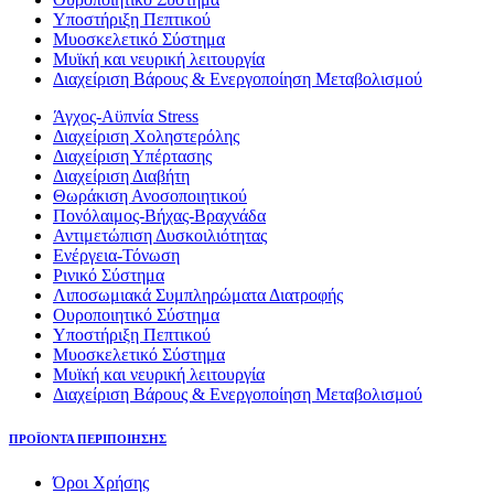
Υποστήριξη Πεπτικού
Μυοσκελετικό Σύστημα
Μυϊκή και νευρική λειτουργία
Διαχείριση Βάρους & Ενεργοποίηση Μεταβολισμού
Άγχος-Αϋπνία Stress
Διαχείριση Χοληστερόλης
Διαχείριση Υπέρτασης
Διαχείριση Διαβήτη
Θωράκιση Ανοσοποιητικού
Πονόλαιμος-Βήχας-Βραχνάδα
Αντιμετώπιση Δυσκοιλιότητας
Eνέργεια-Τόνωση
Ρινικό Σύστημα
Λιποσωμιακά Συμπληρώματα Διατροφής
Ουροποιητικό Σύστημα
Υποστήριξη Πεπτικού
Μυοσκελετικό Σύστημα
Μυϊκή και νευρική λειτουργία
Διαχείριση Βάρους & Ενεργοποίηση Μεταβολισμού
ΠΡΟΪΟΝΤΑ ΠΕΡΙΠΟΙΗΣΗΣ
Όροι Χρήσης