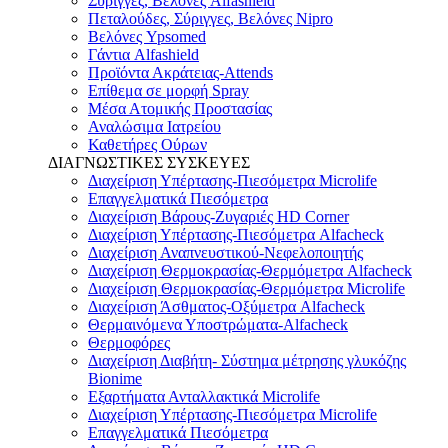
Σύριγγες, Βελόνες Alfashield
Πεταλούδες, Σύριγγες, Βελόνες Nipro
Βελόνες Ypsomed
Γάντια Alfashield
Προϊόντα Ακράτειας-Attends
Επίθεμα σε μορφή Spray
Μέσα Ατομικής Προστασίας
Αναλώσιμα Ιατρείου
Καθετήρες Ούρων
ΔΙΑΓΝΩΣΤΙΚΕΣ ΣΥΣΚΕΥΕΣ
Διαχείριση Υπέρτασης-Πιεσόμετρα Microlife
Επαγγελματικά Πιεσόμετρα
Διαχείριση Βάρους-Ζυγαριές HD Corner
Διαχείριση Υπέρτασης-Πιεσόμετρα Alfacheck
Διαχείριση Αναπνευστικού-Νεφελοποιητής
Διαχείριση Θερμοκρασίας-Θερμόμετρα Alfacheck
Διαχείριση Θερμοκρασίας-Θερμόμετρα Microlife
Διαχείριση Άσθματος-Οξύμετρα Alfacheck
Θερμαινόμενα Υποστρώματα-Alfacheck
Θερμοφόρες
Διαχείριση Διαβήτη- Σύστημα μέτρησης γλυκόζης
Bionime
Εξαρτήματα Ανταλλακτικά Microlife
Διαχείριση Υπέρτασης-Πιεσόμετρα Microlife
Επαγγελματικά Πιεσόμετρα