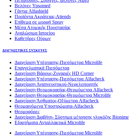
Πεταλούδες, Σύριγγες, Βελόνες Nipro
Βελόνες Ypsomed
Γάντια Alfashield
Προϊόντα Ακράτειας-Attends
Επίθεμα σε μορφή Spray
Μέσα Ατομικής Προστασίας
Αναλώσιμα Ιατρείου
Καθετήρες Ούρων
ΔΙΑΓΝΩΣΤΙΚΕΣ ΣΥΣΚΕΥΕΣ
Διαχείριση Υπέρτασης-Πιεσόμετρα Microlife
Επαγγελματικά Πιεσόμετρα
Διαχείριση Βάρους-Ζυγαριές HD Corner
Διαχείριση Υπέρτασης-Πιεσόμετρα Alfacheck
Διαχείριση Αναπνευστικού-Νεφελοποιητής
Διαχείριση Θερμοκρασίας-Θερμόμετρα Alfacheck
Διαχείριση Θερμοκρασίας-Θερμόμετρα Microlife
Διαχείριση Άσθματος-Οξύμετρα Alfacheck
Θερμαινόμενα Υποστρώματα-Alfacheck
Θερμοφόρες
Διαχείριση Διαβήτη- Σύστημα μέτρησης γλυκόζης Bionime
Εξαρτήματα Ανταλλακτικά Microlife
Διαχείριση Υπέρτασης-Πιεσόμετρα Microlife