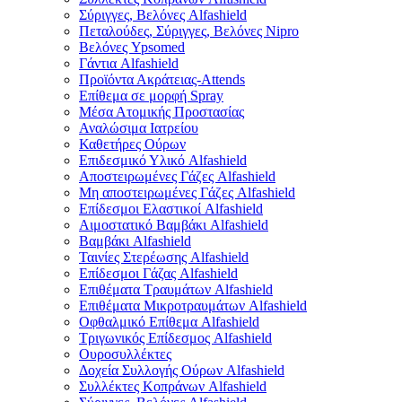
Σύριγγες, Βελόνες Alfashield
Πεταλούδες, Σύριγγες, Βελόνες Nipro
Βελόνες Ypsomed
Γάντια Alfashield
Προϊόντα Ακράτειας-Attends
Επίθεμα σε μορφή Spray
Μέσα Ατομικής Προστασίας
Αναλώσιμα Ιατρείου
Καθετήρες Ούρων
Επιδεσμικό Υλικό Alfashield
Αποστειρωμένες Γάζες Alfashield
Μη αποστειρωμένες Γάζες Alfashield
Επίδεσμοι Ελαστικοί Alfashield
Αιμοστατικό Βαμβάκι Alfashield
Βαμβάκι Alfashield
Ταινίες Στερέωσης Alfashield
Επίδεσμοι Γάζας Alfashield
Επιθέματα Τραυμάτων Alfashield
Επιθέματα Μικροτραυμάτων Alfashield
Οφθαλμικό Eπίθεμα Alfashield
Τριγωνικός Επίδεσμος Alfashield
Ουροσυλλέκτες
Δοχεία Συλλογής Ούρων Alfashield
Συλλέκτες Κοπράνων Alfashield