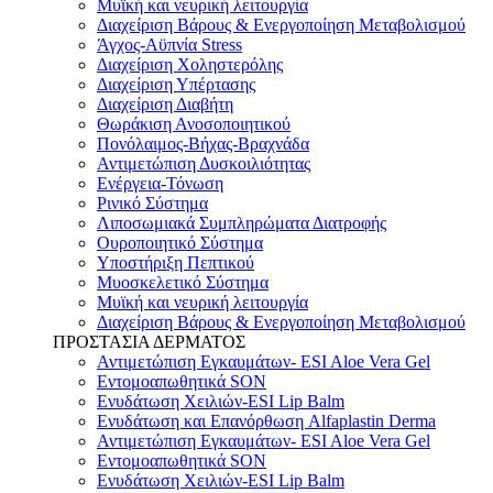
Μυϊκή και νευρική λειτουργία
Διαχείριση Βάρους & Ενεργοποίηση Μεταβολισμού
Άγχος-Αϋπνία Stress
Διαχείριση Χοληστερόλης
Διαχείριση Υπέρτασης
Διαχείριση Διαβήτη
Θωράκιση Ανοσοποιητικού
Πονόλαιμος-Βήχας-Βραχνάδα
Αντιμετώπιση Δυσκοιλιότητας
Eνέργεια-Τόνωση
Ρινικό Σύστημα
Λιποσωμιακά Συμπληρώματα Διατροφής
Ουροποιητικό Σύστημα
Υποστήριξη Πεπτικού
Μυοσκελετικό Σύστημα
Μυϊκή και νευρική λειτουργία
Διαχείριση Βάρους & Ενεργοποίηση Μεταβολισμού
ΠΡΟΣΤΑΣΙΑ ΔΕΡΜΑΤΟΣ
Αντιμετώπιση Εγκαυμάτων- ESI Aloe Vera Gel
Εντομοαπωθητικά SON
Ενυδάτωση Χειλιών-ESI Lip Balm
Ενυδάτωση και Επανόρθωση Alfaplastin Derma
Αντιμετώπιση Εγκαυμάτων- ESI Aloe Vera Gel
Εντομοαπωθητικά SON
Ενυδάτωση Χειλιών-ESI Lip Balm