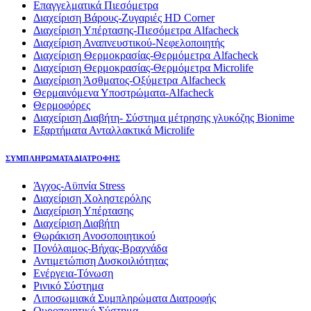
Επαγγελματικά Πιεσόμετρα
Διαχείριση Βάρους-Ζυγαριές HD Corner
Διαχείριση Υπέρτασης-Πιεσόμετρα Alfacheck
Διαχείριση Αναπνευστικού-Νεφελοποιητής
Διαχείριση Θερμοκρασίας-Θερμόμετρα Alfacheck
Διαχείριση Θερμοκρασίας-Θερμόμετρα Microlife
Διαχείριση Άσθματος-Οξύμετρα Alfacheck
Θερμαινόμενα Υποστρώματα-Alfacheck
Θερμοφόρες
Διαχείριση Διαβήτη- Σύστημα μέτρησης γλυκόζης Bionime
Εξαρτήματα Ανταλλακτικά Microlife
ΣΥΜΠΛΗΡΩΜΑΤΑ ΔΙΑΤΡΟΦΗΣ
Άγχος-Αϋπνία Stress
Διαχείριση Χοληστερόλης
Διαχείριση Υπέρτασης
Διαχείριση Διαβήτη
Θωράκιση Ανοσοποιητικού
Πονόλαιμος-Βήχας-Βραχνάδα
Αντιμετώπιση Δυσκοιλιότητας
Eνέργεια-Τόνωση
Ρινικό Σύστημα
Λιποσωμιακά Συμπληρώματα Διατροφής
Ουροποιητικό Σύστημα