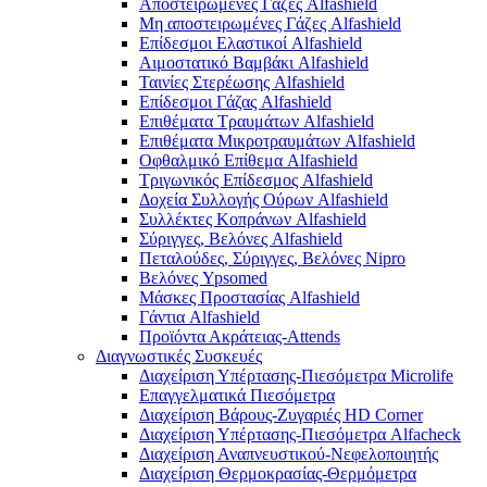
Αποστειρωμένες Γάζες Alfashield
Μη αποστειρωμένες Γάζες Alfashield
Επίδεσμοι Ελαστικοί Alfashield
Αιμοστατικό Βαμβάκι Alfashield
Ταινίες Στερέωσης Alfashield
Επίδεσμοι Γάζας Alfashield
Επιθέματα Τραυμάτων Alfashield
Επιθέματα Μικροτραυμάτων Alfashield
Οφθαλμικό Eπίθεμα Alfashield
Τριγωνικός Επίδεσμος Alfashield
Δοχεία Συλλογής Ούρων Alfashield
Συλλέκτες Κοπράνων Alfashield
Σύριγγες, Βελόνες Alfashield
Πεταλούδες, Σύριγγες, Βελόνες Nipro
Βελόνες Ypsomed
Μάσκες Προστασίας Alfashield
Γάντια Alfashield
Προϊόντα Ακράτειας-Attends
Διαγνωστικές Συσκευές
Διαχείριση Υπέρτασης-Πιεσόμετρα Microlife
Επαγγελματικά Πιεσόμετρα
Διαχείριση Βάρους-Ζυγαριές HD Corner
Διαχείριση Υπέρτασης-Πιεσόμετρα Alfacheck
Διαχείριση Αναπνευστικού-Νεφελοποιητής
Διαχείριση Θερμοκρασίας-Θερμόμετρα