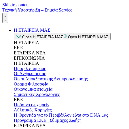
Skip to content
Τεχνική Υποστήριξη – Σημεία Service
Η ΕΤΑΙΡΕΙΑ ΜΑΣ
Close Η ΕΤΑΙΡΕΙΑ ΜΑΣ
Open Η ΕΤΑΙΡΕΙΑ ΜΑΣ
Η ΕΤΑΙΡΕΙΑ
ΕΚΕ
ΕΤΑΙΡΙΚΑ ΝΕΑ
ΕΠΙΚΟΙΝΩΝΙΑ
Η ΕΤΑΙΡΕΙΑ
Προφιλ εταιρειας
Οι Ανθρωποι μας
Οικοι Αποκλειστικης Αντιπροσωπευσης
Οραμα ΦιλοσοφΙα
Οικονομικα στοιχεΙα
Σημαντικες Χρονολογιες
ΕΚΕ
Πράσινο επιχειρείν
Αθλητικές Χορηγίες
Η Φροντίδα για το Περιβάλλον είναι στο DNA μας
Πρόγραμμα ΕΚΕ “Σύμμαχος Ζωής”
ΕΤΑΙΡΙΚΑ ΝΕΑ