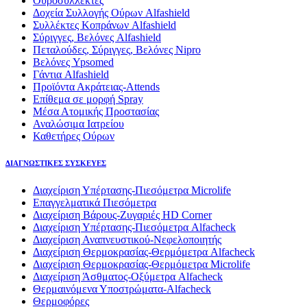
Ουροσυλλέκτες
Δοχεία Συλλογής Ούρων Alfashield
Συλλέκτες Κοπράνων Alfashield
Σύριγγες, Βελόνες Alfashield
Πεταλούδες, Σύριγγες, Βελόνες Nipro
Βελόνες Ypsomed
Γάντια Alfashield
Προϊόντα Ακράτειας-Attends
Επίθεμα σε μορφή Spray
Μέσα Ατομικής Προστασίας
Αναλώσιμα Ιατρείου
Καθετήρες Ούρων
ΔΙΑΓΝΩΣΤΙΚΕΣ ΣΥΣΚΕΥΕΣ
Διαχείριση Υπέρτασης-Πιεσόμετρα Microlife
Επαγγελματικά Πιεσόμετρα
Διαχείριση Βάρους-Ζυγαριές HD Corner
Διαχείριση Υπέρτασης-Πιεσόμετρα Alfacheck
Διαχείριση Αναπνευστικού-Νεφελοποιητής
Διαχείριση Θερμοκρασίας-Θερμόμετρα Alfacheck
Διαχείριση Θερμοκρασίας-Θερμόμετρα Microlife
Διαχείριση Άσθματος-Οξύμετρα Alfacheck
Θερμαινόμενα Υποστρώματα-Alfacheck
Θερμοφόρες