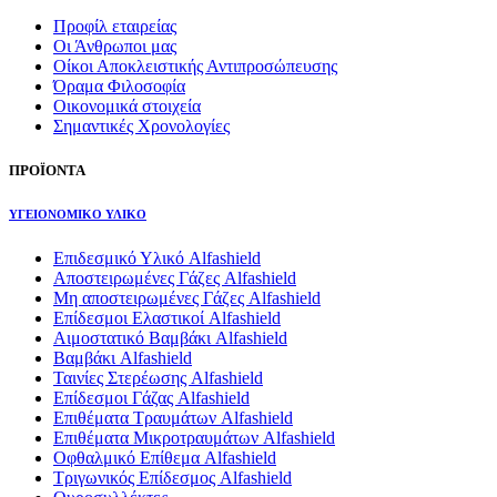
Προφίλ εταιρείας
Οι Άνθρωποι μας
Οίκοι Αποκλειστικής Αντιπροσώπευσης
Όραμα Φιλοσοφία
Οικονομικά στοιχεία
Σημαντικές Χρονολογίες
ΠΡΟΪΟΝΤΑ
ΥΓΕΙΟΝΟΜΙΚΟ ΥΛΙΚΟ
Επιδεσμικό Υλικό Alfashield
Αποστειρωμένες Γάζες Alfashield
Μη αποστειρωμένες Γάζες Alfashield
Επίδεσμοι Ελαστικοί Alfashield
Αιμοστατικό Βαμβάκι Alfashield
Βαμβάκι Alfashield
Ταινίες Στερέωσης Alfashield
Επίδεσμοι Γάζας Alfashield
Επιθέματα Τραυμάτων Alfashield
Επιθέματα Μικροτραυμάτων Alfashield
Οφθαλμικό Eπίθεμα Alfashield
Τριγωνικός Επίδεσμος Alfashield