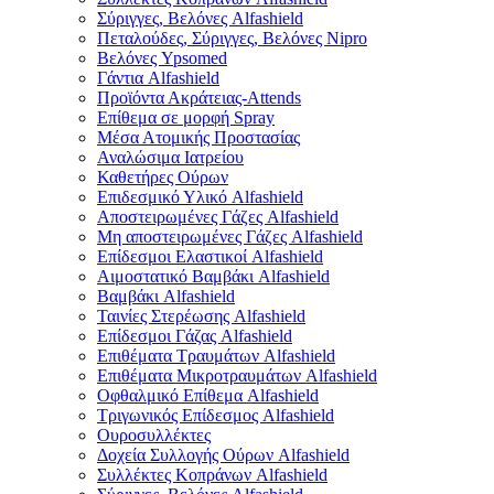
Σύριγγες, Βελόνες Alfashield
Πεταλούδες, Σύριγγες, Βελόνες Nipro
Βελόνες Ypsomed
Γάντια Alfashield
Προϊόντα Ακράτειας-Attends
Επίθεμα σε μορφή Spray
Μέσα Ατομικής Προστασίας
Αναλώσιμα Ιατρείου
Καθετήρες Ούρων
Επιδεσμικό Υλικό Alfashield
Αποστειρωμένες Γάζες Alfashield
Μη αποστειρωμένες Γάζες Alfashield
Επίδεσμοι Ελαστικοί Alfashield
Αιμοστατικό Βαμβάκι Alfashield
Βαμβάκι Alfashield
Ταινίες Στερέωσης Alfashield
Επίδεσμοι Γάζας Alfashield
Επιθέματα Τραυμάτων Alfashield
Επιθέματα Μικροτραυμάτων Alfashield
Οφθαλμικό Eπίθεμα Alfashield
Τριγωνικός Επίδεσμος Alfashield
Ουροσυλλέκτες
Δοχεία Συλλογής Ούρων Alfashield
Συλλέκτες Κοπράνων Alfashield