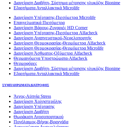
Διαχείριση Διαβήτη- Σύστημα μέτρησης γλυκόζης Bionime
Εξαρτήματα Ανταλλακτικά Microlife
Διαχείριση Υπέρτασης-Πιεσόμετρα Microlife
Επαγγελματικά Πιεσόμετρα
Διαχείριση Βάρους-Ζυγαριές HD Corner
Διαχείριση Υπέρτασης-Πιεσόμετρα Alfacheck
Διαχείριση Αναπνευστικού-Νεφελοποιητής
Διαχείριση Θερμοκρασίας-Θερμόμετρα Alfacheck
Διαχείριση Θερμοκρασίας-Θερμόμετρα Microlife
Διαχείριση Άσθματος-Οξύμετρα Alfacheck
Θερμαινόμενα Υποστρώματα-Alfacheck
Θερμοφόρες
Διαχείριση Διαβήτη- Σύστημα μέτρησης γλυκόζης Bionime
Εξαρτήματα Ανταλλακτικά Microlife
ΣΥΜΠΛΗΡΩΜΑΤΑ ΔΙΑΤΡΟΦΗΣ
Άγχος-Αϋπνία Stress
Διαχείριση Χοληστερόλης
Διαχείριση Υπέρτασης
Διαχείριση Διαβήτη
Θωράκιση Ανοσοποιητικού
Πονόλαιμος-Βήχας-Βραχνάδα
Αντιμετώπιση Δυσκοιλιότητας