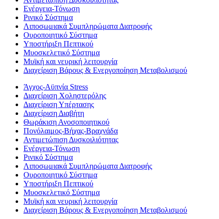
Eνέργεια-Τόνωση
Ρινικό Σύστημα
Λιποσωμιακά Συμπληρώματα Διατροφής
Ουροποιητικό Σύστημα
Υποστήριξη Πεπτικού
Μυοσκελετικό Σύστημα
Μυϊκή και νευρική λειτουργία
Διαχείριση Βάρους & Ενεργοποίηση Μεταβολισμού
Άγχος-Αϋπνία Stress
Διαχείριση Χοληστερόλης
Διαχείριση Υπέρτασης
Διαχείριση Διαβήτη
Θωράκιση Ανοσοποιητικού
Πονόλαιμος-Βήχας-Βραχνάδα
Αντιμετώπιση Δυσκοιλιότητας
Eνέργεια-Τόνωση
Ρινικό Σύστημα
Λιποσωμιακά Συμπληρώματα Διατροφής
Ουροποιητικό Σύστημα
Υποστήριξη Πεπτικού
Μυοσκελετικό Σύστημα
Μυϊκή και νευρική λειτουργία
Διαχείριση Βάρους & Ενεργοποίηση Μεταβολισμού