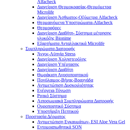
Alfacheck
Διαχείριση Θερμοκρασίας-Θερμόμετρα
Microlife
Διαχείριση Άσθματος-Οξύμετρα Alfacheck
Θερμαινόμενα Υποστρώματα-Alfacheck
Θερμοφόρες
Διαχείριση Διαβήτη- Σύστημα μέτρησης
γλυκόζης Bionime
Εξαρτήματα Ανταλλακτικά Microlife
Συμπληρώματα Διατροφής
Άγχος-Αϋπνία Stress
Διαχείριση Χοληστερόλης
Διαχείριση Υπέρτασης
Διαχείριση Διαβήτη
Θωράκιση Ανοσοποιητικού
Πονόλαιμος-Βήχας-Βραχνάδα
Αντιμετώπιση Δυσκοιλιότητας
Eνέργεια-Τόνωση
Ρινικό Σύστημα
Λιποσωμιακά Συμπληρώματα Διατροφής
Ουροποιητικό Σύστημα
Υποστήριξη Πεπτικού
Προστασία Δέρματος
Αντιμετώπιση Εγκαυμάτων- ESI Aloe Vera Gel
Εντομοαπωθητικά SON