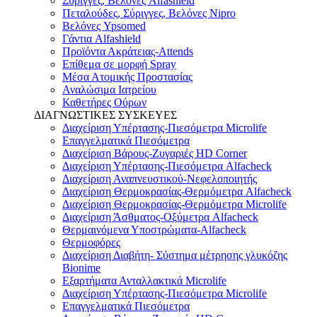
Σύριγγες, Βελόνες Alfashield
Πεταλούδες, Σύριγγες, Βελόνες Nipro
Βελόνες Ypsomed
Γάντια Alfashield
Προϊόντα Ακράτειας-Attends
Επίθεμα σε μορφή Spray
Μέσα Ατομικής Προστασίας
Αναλώσιμα Ιατρείου
Καθετήρες Ούρων
ΔΙΑΓΝΩΣΤΙΚΕΣ ΣΥΣΚΕΥΕΣ
Διαχείριση Υπέρτασης-Πιεσόμετρα Microlife
Επαγγελματικά Πιεσόμετρα
Διαχείριση Βάρους-Ζυγαριές HD Corner
Διαχείριση Υπέρτασης-Πιεσόμετρα Alfacheck
Διαχείριση Αναπνευστικού-Νεφελοποιητής
Διαχείριση Θερμοκρασίας-Θερμόμετρα Alfacheck
Διαχείριση Θερμοκρασίας-Θερμόμετρα Microlife
Διαχείριση Άσθματος-Οξύμετρα Alfacheck
Θερμαινόμενα Υποστρώματα-Alfacheck
Θερμοφόρες
Διαχείριση Διαβήτη- Σύστημα μέτρησης γλυκόζης
Bionime
Εξαρτήματα Ανταλλακτικά Microlife
Διαχείριση Υπέρτασης-Πιεσόμετρα Microlife
Επαγγελματικά Πιεσόμετρα