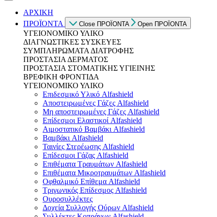
ΑΡΧΙΚΗ
ΠΡΟΪΟΝΤΑ
Close ΠΡΟΪΟΝΤΑ
Open ΠΡΟΪΟΝΤΑ
ΥΓΕΙΟΝΟΜΙΚΟ ΥΛΙΚΟ
ΔΙΑΓΝΩΣΤΙΚΕΣ ΣΥΣΚΕΥΕΣ
ΣΥΜΠΛΗΡΩΜΑΤΑ ΔΙΑΤΡΟΦΗΣ
ΠΡΟΣΤΑΣΙΑ ΔΕΡΜΑΤΟΣ
ΠΡΟΣΤΑΣΙΑ ΣΤΟΜΑΤΙΚΗΣ ΥΓΙΕΙΝΗΣ
ΒΡΕΦΙΚΗ ΦΡΟΝΤΙΔΑ
ΥΓΕΙΟΝΟΜΙΚΟ ΥΛΙΚΟ
Επιδεσμικό Υλικό Alfashield
Αποστειρωμένες Γάζες Alfashield
Μη αποστειρωμένες Γάζες Alfashield
Επίδεσμοι Ελαστικοί Alfashield
Αιμοστατικό Βαμβάκι Alfashield
Βαμβάκι Alfashield
Ταινίες Στερέωσης Alfashield
Επίδεσμοι Γάζας Alfashield
Επιθέματα Τραυμάτων Alfashield
Επιθέματα Μικροτραυμάτων Alfashield
Οφθαλμικό Eπίθεμα Alfashield
Τριγωνικός Επίδεσμος Alfashield
Ουροσυλλέκτες
Δοχεία Συλλογής Ούρων Alfashield
Συλλέκτες Κοπράνων Alfashield