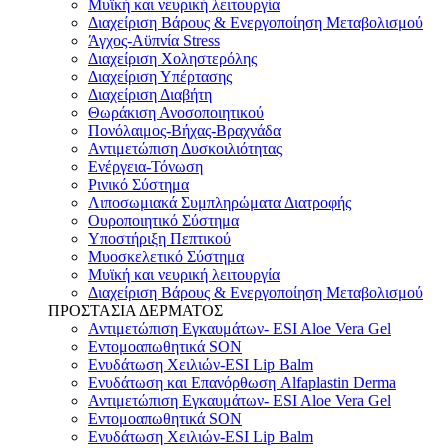
Μυϊκή και νευρική λειτουργία
Διαχείριση Βάρους & Ενεργοποίηση Μεταβολισμού
Άγχος-Αϋπνία Stress
Διαχείριση Χοληστερόλης
Διαχείριση Υπέρτασης
Διαχείριση Διαβήτη
Θωράκιση Ανοσοποιητικού
Πονόλαιμος-Βήχας-Βραχνάδα
Αντιμετώπιση Δυσκοιλιότητας
Eνέργεια-Τόνωση
Ρινικό Σύστημα
Λιποσωμιακά Συμπληρώματα Διατροφής
Ουροποιητικό Σύστημα
Υποστήριξη Πεπτικού
Μυοσκελετικό Σύστημα
Μυϊκή και νευρική λειτουργία
Διαχείριση Βάρους & Ενεργοποίηση Μεταβολισμού
ΠΡΟΣΤΑΣΙΑ ΔΕΡΜΑΤΟΣ
Αντιμετώπιση Εγκαυμάτων- ESI Aloe Vera Gel
Εντομοαπωθητικά SON
Ενυδάτωση Χειλιών-ESI Lip Balm
Ενυδάτωση και Επανόρθωση Alfaplastin Derma
Αντιμετώπιση Εγκαυμάτων- ESI Aloe Vera Gel
Εντομοαπωθητικά SON
Ενυδάτωση Χειλιών-ESI Lip Balm