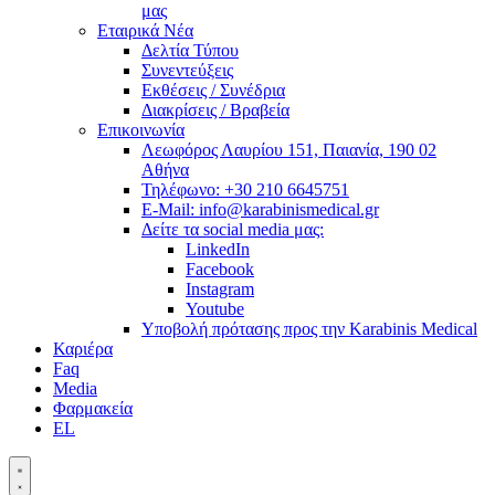
μας
Εταιρικά Νέα
Δελτία Τύπου
Συνεντεύξεις
Εκθέσεις / Συνέδρια
Διακρίσεις / Βραβεία
Επικοινωνία
Λεωφόρος Λαυρίου 151, Παιανία, 190 02
Αθήνα
Τηλέφωνο: +30 210 6645751
E-Mail: info@karabinismedical.gr
Δείτε τα social media μας:
LinkedIn
Facebook
Instagram
Youtube
Υποβολή πρότασης προς την Karabinis Medical
Καριέρα
Faq
Media
Φαρμακεία
EL