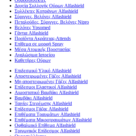
Ουροσυλλέκτες
Δοχεία Συλλογής Ούρων Alfashield
Συλλέκτες Κοπράνων Alfashield
Σύριγγες, Βελόνες Alfashield
Πεταλούδες, Σύριγγες, Βελόνες Nipro
Βελόνες Ypsomed
Γάντια Alfashield
Προϊόντα Ακράτειας-Attends
Επίθεμα σε μορφή Spray
Μέσα Ατομικής Προστασίας
Αναλώσιμα Ιατρείου
Καθετήρες Ούρων
Επιδεσμικό Υλικό Alfashield
Αποστειρωμένες Γάζες Alfashield
Μη αποστειρωμένες Γάζες Alfashield
Επίδεσμοι Ελαστικοί Alfashield
Αιμοστατικό Βαμβάκι Alfashield
Βαμβάκι Alfashield
Ταινίες Στερέωσης Alfashield
Επίδεσμοι Γάζας Alfashield
Επιθέματα Τραυμάτων Alfashield
Επιθέματα Μικροτραυμάτων Alfashield
Οφθαλμικό Eπίθεμα Alfashield
Τριγωνικός Επίδεσμος Alfashield