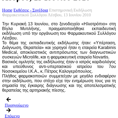
Home
Εκθέσεις - Συνέδρια
Επιστημονική Εκδήλωση
Φαρμακευτικού Συλλόγου Λέσβου, 13 Ιουνίου 2010
Την Κυριακή 13 Ιουνίου, στο ξενοδοχείο «Ηλιοτρόπιο» στη
Βίγλα Μυτιλήνης, πραγματοποιήθηκε εκπαιδευτική
εκδήλωση υπό την οργάνωση του Φαρμακευτικού Συλλόγου
Λέσβου.
Το θέμα της εκπαιδευτικής εκδήλωσης ήταν: «Υπέρταση,
Διάγνωση, Θεραπεία» και χορηγοί ήταν η εταιρεία Karabinis
Medical, αποκλειστικός αντιπρόσωπος των διαγνωστικών
συσκευών Microlife, και η φαρμακευτική εταιρεία Novartis.
Βασικός ομιλητής της εκδήλωσης ήταν ο ιατρός καρδιολόγος
και υπεύθυνος αντι-υπερτασικού ιατρείου του 7ου
Νοσοκομείου Ι.Κ.Α., κ. Πέτρος Καλογερόπουλος.
Πλήθος φαρμακοποιών συμμετείχαν με μεγάλο ενδιαφέρον
στην εκδήλωση, που στόχο είχε την ενημέρωση τους για τη
σημασία της έγκαιρης διάγνωσης και της αποτελεσματικής
θεραπείας της αρτηριακής πίεσης.
Προηγούμενο
Επόμενο