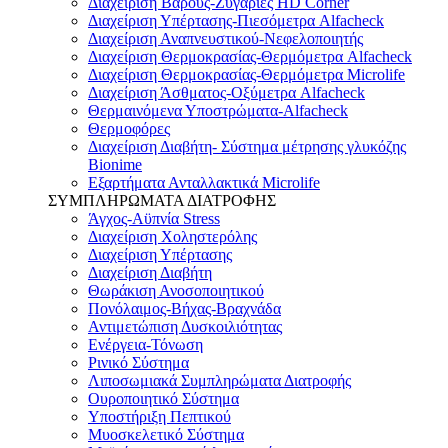
Διαχείριση Βάρους-Ζυγαριές HD Corner
Διαχείριση Υπέρτασης-Πιεσόμετρα Alfacheck
Διαχείριση Αναπνευστικού-Νεφελοποιητής
Διαχείριση Θερμοκρασίας-Θερμόμετρα Alfacheck
Διαχείριση Θερμοκρασίας-Θερμόμετρα Microlife
Διαχείριση Άσθματος-Οξύμετρα Alfacheck
Θερμαινόμενα Υποστρώματα-Alfacheck
Θερμοφόρες
Διαχείριση Διαβήτη- Σύστημα μέτρησης γλυκόζης
Bionime
Εξαρτήματα Ανταλλακτικά Microlife
ΣΥΜΠΛΗΡΩΜΑΤΑ ΔΙΑΤΡΟΦΗΣ
Άγχος-Αϋπνία Stress
Διαχείριση Χοληστερόλης
Διαχείριση Υπέρτασης
Διαχείριση Διαβήτη
Θωράκιση Ανοσοποιητικού
Πονόλαιμος-Βήχας-Βραχνάδα
Αντιμετώπιση Δυσκοιλιότητας
Eνέργεια-Τόνωση
Ρινικό Σύστημα
Λιποσωμιακά Συμπληρώματα Διατροφής
Ουροποιητικό Σύστημα
Υποστήριξη Πεπτικού
Μυοσκελετικό Σύστημα