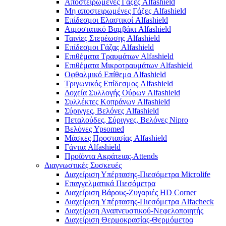
Αποστειρωμένες Γάζες Alfashield
Μη αποστειρωμένες Γάζες Alfashield
Επίδεσμοι Ελαστικοί Alfashield
Αιμοστατικό Βαμβάκι Alfashield
Ταινίες Στερέωσης Alfashield
Επίδεσμοι Γάζας Alfashield
Επιθέματα Τραυμάτων Alfashield
Επιθέματα Μικροτραυμάτων Alfashield
Οφθαλμικό Eπίθεμα Alfashield
Τριγωνικός Επίδεσμος Alfashield
Δοχεία Συλλογής Ούρων Alfashield
Συλλέκτες Κοπράνων Alfashield
Σύριγγες, Βελόνες Alfashield
Πεταλούδες, Σύριγγες, Βελόνες Nipro
Βελόνες Ypsomed
Μάσκες Προστασίας Alfashield
Γάντια Alfashield
Προϊόντα Ακράτειας-Attends
Διαγνωστικές Συσκευές
Διαχείριση Υπέρτασης-Πιεσόμετρα Microlife
Επαγγελματικά Πιεσόμετρα
Διαχείριση Βάρους-Ζυγαριές HD Corner
Διαχείριση Υπέρτασης-Πιεσόμετρα Alfacheck
Διαχείριση Αναπνευστικού-Νεφελοποιητής
Διαχείριση Θερμοκρασίας-Θερμόμετρα