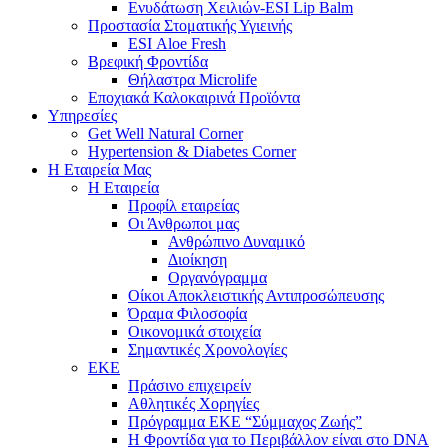
Ενυδάτωση Χειλιών-ESI Lip Balm
Προστασία Στοματικής Υγιεινής
ESI Αloe Fresh
Βρεφική Φροντίδα
Θήλαστρα Microlife
Εποχιακά Καλοκαιρινά Προϊόντα
Υπηρεσίες
Get Well Natural Corner
Hypertension & Diabetes Corner
Η Εταιρεία Μας
Η Εταιρεία
Προφίλ εταιρείας
Οι Άνθρωποι μας
Ανθρώπινο Δυναμικό
Διοίκηση
Οργανόγραμμα
Οίκοι Αποκλειστικής Αντιπροσώπευσης
Όραμα Φιλοσοφία
Οικονομικά στοιχεία
Σημαντικές Χρονολογίες
ΕΚΕ
Πράσινο επιχειρείν
Αθλητικές Χορηγίες
Πρόγραμμα ΕΚΕ “Σύμμαχος Ζωής”
Η Φροντίδα για το Περιβάλλον είναι στο DNA