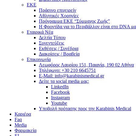
ΕΚΕ
Πράσινο επιχειρείν
Αθλητικές Χορηγίες
Πρόγραμμα ΕΚΕ “Σύμμαχος Ζωής”
Η Φροντίδα για το Περιβάλλον είναι στο DNA μα
Εταιρικά Νέα
Δελτία Τύπου
Συνεντεύξεις
Εκθέσεις / Συνέδρια
Διακρίσεις / Βραβεία
Επικοινωνία
Λεωφόρος Λαυρίου 151, Παιανία, 190 02 Αθήνα
Τηλέφωνο: +30 210 6645751
E-Mail: info@karabinismedical.gr
Δείτε τα social media μας:
LinkedIn
Facebook
Instagram
Youtube
Υποβολή πρότασης προς την Karabinis Medical
Καριέρα
Faq
Media
Φαρμακεία
EL