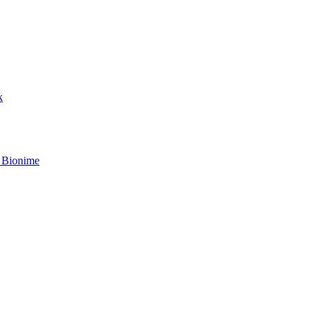
k
 Bionime