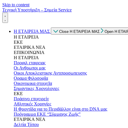
Skip to content
Τεχνική Υποστήριξη – Σημεία Service
Η ΕΤΑΙΡΕΙΑ ΜΑΣ
Close Η ΕΤΑΙΡΕΙΑ ΜΑΣ
Open Η ΕΤΑΙ
Η ΕΤΑΙΡΕΙΑ
ΕΚΕ
ΕΤΑΙΡΙΚΑ ΝΕΑ
ΕΠΙΚΟΙΝΩΝΙΑ
Η ΕΤΑΙΡΕΙΑ
Προφιλ εταιρειας
Οι Ανθρωποι μας
Οικοι Αποκλειστικης Αντιπροσωπευσης
Οραμα ΦιλοσοφΙα
Οικονομικα στοιχεΙα
Σημαντικες Χρονολογιες
ΕΚΕ
Πράσινο επιχειρείν
Αθλητικές Χορηγίες
Η Φροντίδα για το Περιβάλλον είναι στο DNA μας
Πρόγραμμα ΕΚΕ “Σύμμαχος Ζωής”
ΕΤΑΙΡΙΚΑ ΝΕΑ
Δελτία Τύπου