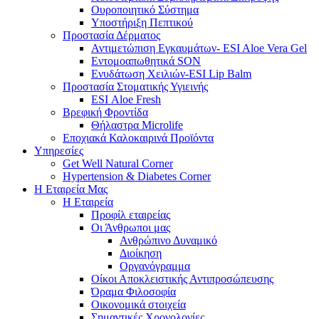
Ουροποιητικό Σύστημα
Υποστήριξη Πεπτικού
Προστασία Δέρματος
Αντιμετώπιση Εγκαυμάτων- ESI Aloe Vera Gel
Εντομοαπωθητικά SON
Ενυδάτωση Χειλιών-ESI Lip Balm
Προστασία Στοματικής Υγιεινής
ESI Αloe Fresh
Βρεφική Φροντίδα
Θήλαστρα Microlife
Εποχιακά Καλοκαιρινά Προϊόντα
Υπηρεσίες
Get Well Natural Corner
Hypertension & Diabetes Corner
Η Εταιρεία Μας
Η Εταιρεία
Προφίλ εταιρείας
Οι Άνθρωποι μας
Ανθρώπινο Δυναμικό
Διοίκηση
Οργανόγραμμα
Οίκοι Αποκλειστικής Αντιπροσώπευσης
Όραμα Φιλοσοφία
Οικονομικά στοιχεία
Σημαντικές Χρονολογίες