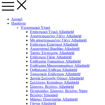
Αρχική
Προϊόντα
Yγειονομικό Yλικό
Επιδεσμικό Υλικό Alfashield
Αποστειρωμένες Γάζες Alfashield
Μη αποστειρωμένες Γάζες Alfashield
Επίδεσμοι Ελαστικοί Alfashield
Αιμοστατικό Βαμβάκι Alfashield
Ταινίες Στερέωσης Alfashield
Επίδεσμοι Γάζας Alfashield
Επιθέματα Τραυμάτων Alfashield
Επιθέματα Μικροτραυμάτων Alfashield
Οφθαλμικό Eπίθεμα Alfashield
Τριγωνικός Επίδεσμος Alfashield
Δοχεία Συλλογής Ούρων Alfashield
Συλλέκτες Κοπράνων Alfashield
Σύριγγες, Βελόνες Alfashield
Πεταλούδες, Σύριγγες, Βελόνες Nipro
Βελόνες Ypsomed
Μάσκες Προστασίας Alfashield
Γάντια Alfashield