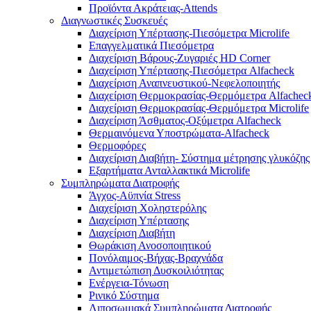
Προϊόντα Ακράτειας-Attends
Διαγνωστικές Συσκευές
Διαχείριση Υπέρτασης-Πιεσόμετρα Microlife
Επαγγελματικά Πιεσόμετρα
Διαχείριση Βάρους-Ζυγαριές HD Corner
Διαχείριση Υπέρτασης-Πιεσόμετρα Alfacheck
Διαχείριση Αναπνευστικού-Νεφελοποιητής
Διαχείριση Θερμοκρασίας-Θερμόμετρα Alfachec
Διαχείριση Θερμοκρασίας-Θερμόμετρα Microlife
Διαχείριση Άσθματος-Οξύμετρα Alfacheck
Θερμαινόμενα Υποστρώματα-Alfacheck
Θερμοφόρες
Διαχείριση Διαβήτη- Σύστημα μέτρησης γλυκόζης
Εξαρτήματα Ανταλλακτικά Microlife
Συμπληρώματα Διατροφής
Άγχος-Αϋπνία Stress
Διαχείριση Χοληστερόλης
Διαχείριση Υπέρτασης
Διαχείριση Διαβήτη
Θωράκιση Ανοσοποιητικού
Πονόλαιμος-Βήχας-Βραχνάδα
Αντιμετώπιση Δυσκοιλιότητας
Eνέργεια-Τόνωση
Ρινικό Σύστημα
Λιποσωμιακά Συμπληρώματα Διατροφής