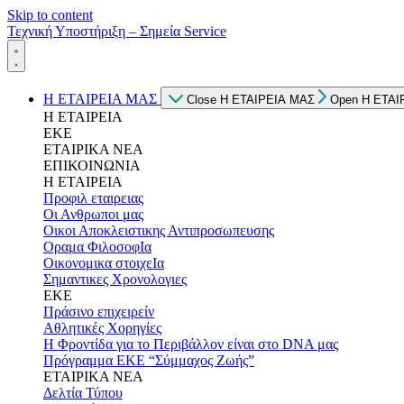
Skip to content
Τεχνική Υποστήριξη – Σημεία Service
Η ΕΤΑΙΡΕΙΑ ΜΑΣ
Close Η ΕΤΑΙΡΕΙΑ ΜΑΣ
Open Η ΕΤΑΙ
Η ΕΤΑΙΡΕΙΑ
ΕΚΕ
ΕΤΑΙΡΙΚΑ ΝΕΑ
ΕΠΙΚΟΙΝΩΝΙΑ
Η ΕΤΑΙΡΕΙΑ
Προφιλ εταιρειας
Οι Ανθρωποι μας
Οικοι Αποκλειστικης Αντιπροσωπευσης
Οραμα ΦιλοσοφΙα
Οικονομικα στοιχεΙα
Σημαντικες Χρονολογιες
ΕΚΕ
Πράσινο επιχειρείν
Αθλητικές Χορηγίες
Η Φροντίδα για το Περιβάλλον είναι στο DNA μας
Πρόγραμμα ΕΚΕ “Σύμμαχος Ζωής”
ΕΤΑΙΡΙΚΑ ΝΕΑ
Δελτία Τύπου