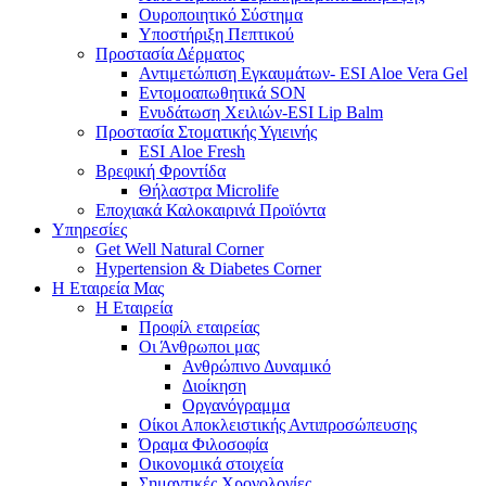
Ουροποιητικό Σύστημα
Υποστήριξη Πεπτικού
Προστασία Δέρματος
Αντιμετώπιση Εγκαυμάτων- ESI Aloe Vera Gel
Εντομοαπωθητικά SON
Ενυδάτωση Χειλιών-ESI Lip Balm
Προστασία Στοματικής Υγιεινής
ESI Αloe Fresh
Βρεφική Φροντίδα
Θήλαστρα Microlife
Εποχιακά Καλοκαιρινά Προϊόντα
Υπηρεσίες
Get Well Natural Corner
Hypertension & Diabetes Corner
Η Εταιρεία Μας
Η Εταιρεία
Προφίλ εταιρείας
Οι Άνθρωποι μας
Ανθρώπινο Δυναμικό
Διοίκηση
Οργανόγραμμα
Οίκοι Αποκλειστικής Αντιπροσώπευσης
Όραμα Φιλοσοφία
Οικονομικά στοιχεία
Σημαντικές Χρονολογίες