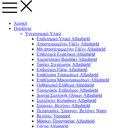
Αρχική
Προϊόντα
Yγειονομικό Yλικό
Επιδεσμικό Υλικό Alfashield
Αποστειρωμένες Γάζες Alfashield
Μη αποστειρωμένες Γάζες Alfashield
Επίδεσμοι Ελαστικοί Alfashield
Αιμοστατικό Βαμβάκι Alfashield
Ταινίες Στερέωσης Alfashield
Επίδεσμοι Γάζας Alfashield
Επιθέματα Τραυμάτων Alfashield
Επιθέματα Μικροτραυμάτων Alfashield
Οφθαλμικό Eπίθεμα Alfashield
Τριγωνικός Επίδεσμος Alfashield
Δοχεία Συλλογής Ούρων Alfashield
Συλλέκτες Κοπράνων Alfashield
Σύριγγες, Βελόνες Alfashield
Πεταλούδες, Σύριγγες, Βελόνες Nipro
Βελόνες Ypsomed
Μάσκες Προστασίας Alfashield
Γάντια Alfashield