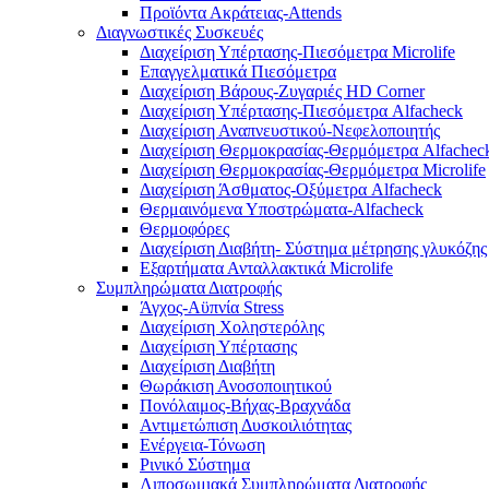
Προϊόντα Ακράτειας-Attends
Διαγνωστικές Συσκευές
Διαχείριση Υπέρτασης-Πιεσόμετρα Microlife
Επαγγελματικά Πιεσόμετρα
Διαχείριση Βάρους-Ζυγαριές HD Corner
Διαχείριση Υπέρτασης-Πιεσόμετρα Alfacheck
Διαχείριση Αναπνευστικού-Νεφελοποιητής
Διαχείριση Θερμοκρασίας-Θερμόμετρα Alfachec
Διαχείριση Θερμοκρασίας-Θερμόμετρα Microlife
Διαχείριση Άσθματος-Οξύμετρα Alfacheck
Θερμαινόμενα Υποστρώματα-Alfacheck
Θερμοφόρες
Διαχείριση Διαβήτη- Σύστημα μέτρησης γλυκόζης
Εξαρτήματα Ανταλλακτικά Microlife
Συμπληρώματα Διατροφής
Άγχος-Αϋπνία Stress
Διαχείριση Χοληστερόλης
Διαχείριση Υπέρτασης
Διαχείριση Διαβήτη
Θωράκιση Ανοσοποιητικού
Πονόλαιμος-Βήχας-Βραχνάδα
Αντιμετώπιση Δυσκοιλιότητας
Eνέργεια-Τόνωση
Ρινικό Σύστημα
Λιποσωμιακά Συμπληρώματα Διατροφής