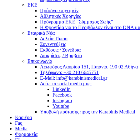
ΕΚΕ
Πράσινο επιχειρείν
Αθλητικές Χορηγίες
Πρόγραμμα ΕΚΕ “Σύμμαχος Ζωής”
Η Φροντίδα για το Περιβάλλον είναι στο DNA μα
Εταιρικά Νέα
Δελτία Τύπου
Συνεντεύξεις
Εκθέσεις / Συνέδρια
Διακρίσεις / Βραβεία
Επικοινωνία
Λεωφόρος Λαυρίου 151, Παιανία, 190 02 Αθήνα
Τηλέφωνο: +30 210 6645751
E-Mail: info@karabinismedical.gr
Δείτε τα social media μας:
LinkedIn
Facebook
Instagram
Youtube
Υποβολή πρότασης προς την Karabinis Medical
Καριέρα
Faq
Media
Φαρμακεία
EL