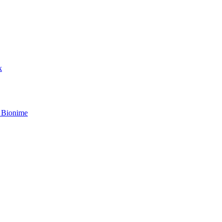
k
 Bionime