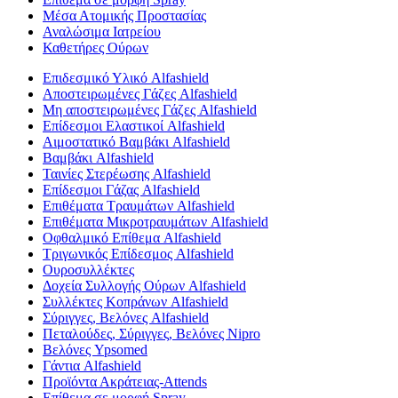
Μέσα Ατομικής Προστασίας
Αναλώσιμα Ιατρείου
Καθετήρες Ούρων
Επιδεσμικό Υλικό Alfashield
Αποστειρωμένες Γάζες Alfashield
Μη αποστειρωμένες Γάζες Alfashield
Επίδεσμοι Ελαστικοί Alfashield
Αιμοστατικό Βαμβάκι Alfashield
Βαμβάκι Alfashield
Ταινίες Στερέωσης Alfashield
Επίδεσμοι Γάζας Alfashield
Επιθέματα Τραυμάτων Alfashield
Επιθέματα Μικροτραυμάτων Alfashield
Οφθαλμικό Eπίθεμα Alfashield
Τριγωνικός Επίδεσμος Alfashield
Ουροσυλλέκτες
Δοχεία Συλλογής Ούρων Alfashield
Συλλέκτες Κοπράνων Alfashield
Σύριγγες, Βελόνες Alfashield
Πεταλούδες, Σύριγγες, Βελόνες Nipro
Βελόνες Ypsomed
Γάντια Alfashield
Προϊόντα Ακράτειας-Attends
Επίθεμα σε μορφή Spray