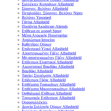
Συλλέκτες Κοπράνων Alfashield
Σύριγγες, Βελόνες Alfashield
Πεταλούδες, Σύριγγες, Βελόνες Nipro
Βελόνες Ypsomed
Γάντια Alfashield
Προϊόντα Ακράτειας-Attends
Επίθεμα σε μορφή Spray
Μέσα Ατομικής Προστασίας
Αναλώσιμα Ιατρείου
Καθετήρες Ούρων
Επιδεσμικό Υλικό Alfashield
Αποστειρωμένες Γάζες Alfashield
Μη αποστειρωμένες Γάζες Alfashield
Επίδεσμοι Ελαστικοί Alfashield
Αιμοστατικό Βαμβάκι Alfashield
Βαμβάκι Alfashield
Ταινίες Στερέωσης Alfashield
Επίδεσμοι Γάζας Alfashield
Επιθέματα Τραυμάτων Alfashield
Επιθέματα Μικροτραυμάτων Alfashield
Οφθαλμικό Eπίθεμα Alfashield
Τριγωνικός Επίδεσμος Alfashield
Ουροσυλλέκτες
Δοχεία Συλλογής Ούρων Alfashield