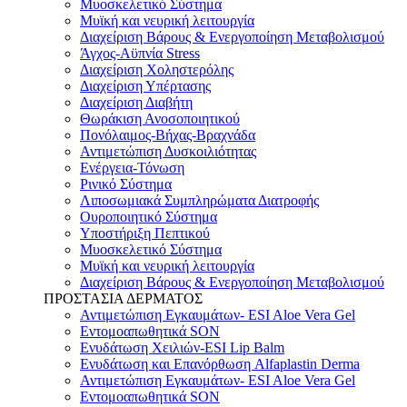
Μυοσκελετικό Σύστημα
Μυϊκή και νευρική λειτουργία
Διαχείριση Βάρους & Ενεργοποίηση Μεταβολισμού
Άγχος-Αϋπνία Stress
Διαχείριση Χοληστερόλης
Διαχείριση Υπέρτασης
Διαχείριση Διαβήτη
Θωράκιση Ανοσοποιητικού
Πονόλαιμος-Βήχας-Βραχνάδα
Αντιμετώπιση Δυσκοιλιότητας
Eνέργεια-Τόνωση
Ρινικό Σύστημα
Λιποσωμιακά Συμπληρώματα Διατροφής
Ουροποιητικό Σύστημα
Υποστήριξη Πεπτικού
Μυοσκελετικό Σύστημα
Μυϊκή και νευρική λειτουργία
Διαχείριση Βάρους & Ενεργοποίηση Μεταβολισμού
ΠΡΟΣΤΑΣΙΑ ΔΕΡΜΑΤΟΣ
Αντιμετώπιση Εγκαυμάτων- ESI Aloe Vera Gel
Εντομοαπωθητικά SON
Ενυδάτωση Χειλιών-ESI Lip Balm
Ενυδάτωση και Επανόρθωση Alfaplastin Derma
Αντιμετώπιση Εγκαυμάτων- ESI Aloe Vera Gel
Εντομοαπωθητικά SON