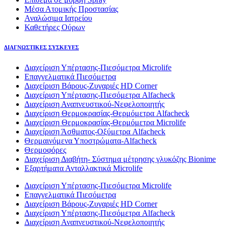
Μέσα Ατομικής Προστασίας
Αναλώσιμα Ιατρείου
Καθετήρες Ούρων
ΔΙΑΓΝΩΣΤΙΚΕΣ ΣΥΣΚΕΥΕΣ
Διαχείριση Υπέρτασης-Πιεσόμετρα Microlife
Επαγγελματικά Πιεσόμετρα
Διαχείριση Βάρους-Ζυγαριές HD Corner
Διαχείριση Υπέρτασης-Πιεσόμετρα Alfacheck
Διαχείριση Αναπνευστικού-Νεφελοποιητής
Διαχείριση Θερμοκρασίας-Θερμόμετρα Alfacheck
Διαχείριση Θερμοκρασίας-Θερμόμετρα Microlife
Διαχείριση Άσθματος-Οξύμετρα Alfacheck
Θερμαινόμενα Υποστρώματα-Alfacheck
Θερμοφόρες
Διαχείριση Διαβήτη- Σύστημα μέτρησης γλυκόζης Bionime
Εξαρτήματα Ανταλλακτικά Microlife
Διαχείριση Υπέρτασης-Πιεσόμετρα Microlife
Επαγγελματικά Πιεσόμετρα
Διαχείριση Βάρους-Ζυγαριές HD Corner
Διαχείριση Υπέρτασης-Πιεσόμετρα Alfacheck
Διαχείριση Αναπνευστικού-Νεφελοποιητής