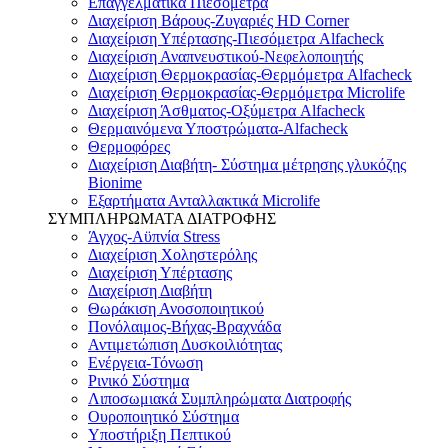
Επαγγελματικά Πιεσόμετρα
Διαχείριση Βάρους-Ζυγαριές HD Corner
Διαχείριση Υπέρτασης-Πιεσόμετρα Alfacheck
Διαχείριση Αναπνευστικού-Νεφελοποιητής
Διαχείριση Θερμοκρασίας-Θερμόμετρα Alfacheck
Διαχείριση Θερμοκρασίας-Θερμόμετρα Microlife
Διαχείριση Άσθματος-Οξύμετρα Alfacheck
Θερμαινόμενα Υποστρώματα-Alfacheck
Θερμοφόρες
Διαχείριση Διαβήτη- Σύστημα μέτρησης γλυκόζης
Bionime
Εξαρτήματα Ανταλλακτικά Microlife
ΣΥΜΠΛΗΡΩΜΑΤΑ ΔΙΑΤΡΟΦΗΣ
Άγχος-Αϋπνία Stress
Διαχείριση Χοληστερόλης
Διαχείριση Υπέρτασης
Διαχείριση Διαβήτη
Θωράκιση Ανοσοποιητικού
Πονόλαιμος-Βήχας-Βραχνάδα
Αντιμετώπιση Δυσκοιλιότητας
Eνέργεια-Τόνωση
Ρινικό Σύστημα
Λιποσωμιακά Συμπληρώματα Διατροφής
Ουροποιητικό Σύστημα
Υποστήριξη Πεπτικού