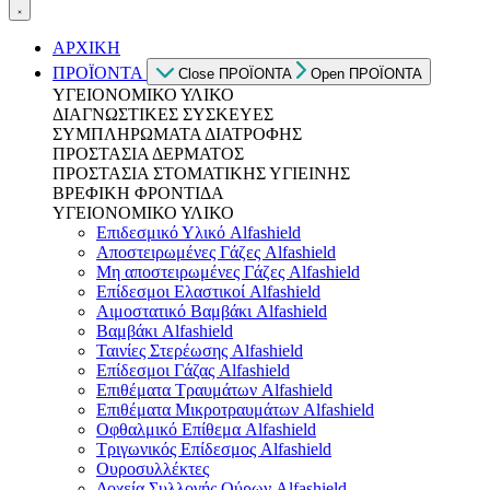
ΑΡΧΙΚΗ
ΠΡΟΪΟΝΤΑ
Close ΠΡΟΪΟΝΤΑ
Open ΠΡΟΪΟΝΤΑ
ΥΓΕΙΟΝΟΜΙΚΟ ΥΛΙΚΟ
ΔΙΑΓΝΩΣΤΙΚΕΣ ΣΥΣΚΕΥΕΣ
ΣΥΜΠΛΗΡΩΜΑΤΑ ΔΙΑΤΡΟΦΗΣ
ΠΡΟΣΤΑΣΙΑ ΔΕΡΜΑΤΟΣ
ΠΡΟΣΤΑΣΙΑ ΣΤΟΜΑΤΙΚΗΣ ΥΓΙΕΙΝΗΣ
ΒΡΕΦΙΚΗ ΦΡΟΝΤΙΔΑ
ΥΓΕΙΟΝΟΜΙΚΟ ΥΛΙΚΟ
Επιδεσμικό Υλικό Alfashield
Αποστειρωμένες Γάζες Alfashield
Μη αποστειρωμένες Γάζες Alfashield
Επίδεσμοι Ελαστικοί Alfashield
Αιμοστατικό Βαμβάκι Alfashield
Βαμβάκι Alfashield
Ταινίες Στερέωσης Alfashield
Επίδεσμοι Γάζας Alfashield
Επιθέματα Τραυμάτων Alfashield
Επιθέματα Μικροτραυμάτων Alfashield
Οφθαλμικό Eπίθεμα Alfashield
Τριγωνικός Επίδεσμος Alfashield
Ουροσυλλέκτες
Δοχεία Συλλογής Ούρων Alfashield