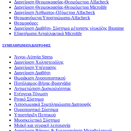
Διαχείριση Θερμοκρασίας-Θερμόμετρα Alfacheck
Διαχείριση Θερμοκρασίας-Θερμόμετρα Microlife
Διαχείριση Άσθματος-Οξύμετρα Alfacheck
Θερμαινόμενα Υποστρώματα-Alfacheck
Θερμοφόρες
Διαχείριση Διαβήτη- Σύστημα μέτρησης γλυκόζης Bionime
Εξαρτήματα Ανταλλακτικά Microlife
ΣΥΜΠΛΗΡΩΜΑΤΑ ΔΙΑΤΡΟΦΗΣ
Άγχος-Αϋπνία Stress
Διαχείριση Χοληστερόλης
Διαχείριση Υπέρτασης
Διαχείριση Διαβήτη
Θωράκιση Ανοσοποιητικού
Πονόλαιμος-Βήχας-Βραχνάδα
Αντιμετώπιση Δυσκοιλιότητας
Eνέργεια-Τόνωση
Ρινικό Σύστημα
Λιποσωμιακά Συμπληρώματα Διατροφής
Ουροποιητικό Σύστημα
Υποστήριξη Πεπτικού
Μυοσκελετικό Σύστημα
Μυϊκή και νευρική λειτουργία
Διαχείριση Βάρους & Ενεργοποίηση Μεταβολισμού