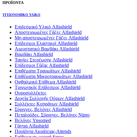
ΠΡΟΪΟΝΤΑ
ΥΓΕΙΟΝΟΜΙΚΟ ΥΛΙΚΟ
Επιδεσμικό Υλικό Alfashield
Αποστειρωμένες Γάζες Alfashield
Μη αποστειρωμένες Γάζες Alfashield
Επίδεσμοι Ελαστικοί Alfashield
Αιμοστατικό Βαμβάκι Alfashield
Βαμβάκι Alfashield
Ταινίες Στερέωσης Alfashield
Επίδεσμοι Γάζας Alfashield
Επιθέματα Τραυμάτων Alfashield
Επιθέματα Μικροτραυμάτων Alfashield
Οφθαλμικό Eπίθεμα Alfashield
Τριγωνικός Επίδεσμος Alfashield
Ουροσυλλέκτες
Δοχεία Συλλογής Ούρων Alfashield
Συλλέκτες Κοπράνων Alfashield
Σύριγγες, Βελόνες Alfashield
Πεταλούδες, Σύριγγες, Βελόνες Nipro
Βελόνες Ypsomed
Γάντια Alfashield
Προϊόντα Ακράτειας-Attends
Επίθεμα σε μορφή Spray