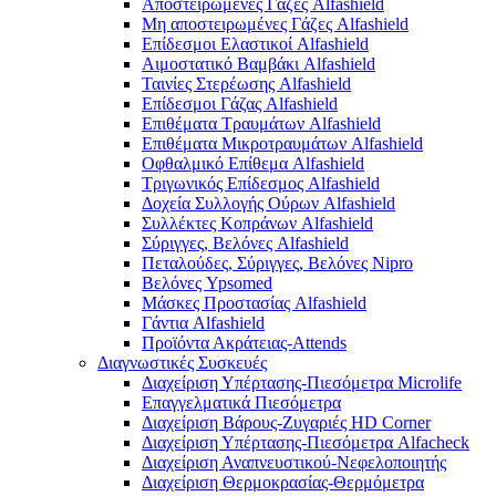
Αποστειρωμένες Γάζες Alfashield
Μη αποστειρωμένες Γάζες Alfashield
Επίδεσμοι Ελαστικοί Alfashield
Αιμοστατικό Βαμβάκι Alfashield
Ταινίες Στερέωσης Alfashield
Επίδεσμοι Γάζας Alfashield
Επιθέματα Τραυμάτων Alfashield
Επιθέματα Μικροτραυμάτων Alfashield
Οφθαλμικό Eπίθεμα Alfashield
Τριγωνικός Επίδεσμος Alfashield
Δοχεία Συλλογής Ούρων Alfashield
Συλλέκτες Κοπράνων Alfashield
Σύριγγες, Βελόνες Alfashield
Πεταλούδες, Σύριγγες, Βελόνες Nipro
Βελόνες Ypsomed
Μάσκες Προστασίας Alfashield
Γάντια Alfashield
Προϊόντα Ακράτειας-Attends
Διαγνωστικές Συσκευές
Διαχείριση Υπέρτασης-Πιεσόμετρα Microlife
Επαγγελματικά Πιεσόμετρα
Διαχείριση Βάρους-Ζυγαριές HD Corner
Διαχείριση Υπέρτασης-Πιεσόμετρα Alfacheck
Διαχείριση Αναπνευστικού-Νεφελοποιητής
Διαχείριση Θερμοκρασίας-Θερμόμετρα