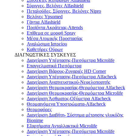
Συλλέκτες Κοπράνων Alfashield
Σύριγγες, Βελόνες Alfashield
Πεταλούδες, Σύριγγες, Βελόνες Nipro
Βελόνες Ypsomed
Γάντια Alfashield
Προϊόντα Ακράτειας-Attends
Επίθεμα σε μορφή Spray
Μέσα Ατομικής Προστασίας
Αναλώσιμα Ιατρείου
Καθετήρες Ούρων
ΔΙΑΓΝΩΣΤΙΚΕΣ ΣΥΣΚΕΥΕΣ
Διαχείριση Υπέρτασης-Πιεσόμετρα Microlife
Επαγγελματικά Πιεσόμετρα
Διαχείριση Βάρους-Ζυγαριές HD Corner
Διαχείριση Υπέρτασης-Πιεσόμετρα Alfacheck
Διαχείριση Αναπνευστικού-Νεφελοποιητής
Διαχείριση Θερμοκρασίας-Θερμόμετρα Alfacheck
Διαχείριση Θερμοκρασίας-Θερμόμετρα Microlife
Διαχείριση Άσθματος-Οξύμετρα Alfacheck
Θερμαινόμενα Υποστρώματα-Alfacheck
Θερμοφόρες
Διαχείριση Διαβήτη- Σύστημα μέτρησης γλυκόζης
Bionime
Εξαρτήματα Ανταλλακτικά Microlife
Διαχείριση Υπέρτασης-Πιεσόμετρα Microlife