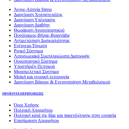
Άγχος-Αϋπνία Stress
Διαχείριση Χοληστερόλης
Διαχείριση Υπέρτασης
Διαχείριση Διαβήτη
Θωράκιση Ανοσοποιητικού
Πονόλαιμος-Βήχας-Βραχνάδα
Αντιμετώπιση Δυσκοιλιότητας
Eνέργεια-Τόνωση
Ρινικό Σύστημα
Λιποσωμιακά Συμπληρώματα Διατροφής
Ουροποιητικό Σύστημα
Υποστήριξη Πεπτικού
Μυοσκελετικό Σύστημα
Μυϊκή και νευρική λειτουργία
Διαχείριση Βάρους & Ενεργοποίηση Μεταβολισμού
ΠΡΟΪΟΝΤΑ ΠΕΡΙΠΟΙΗΣΗΣ
Όροι Χρήσης
Πολιτική Απορρήτου
Πολιτική κατά της βίας και παρενόχλησης στην εργασία
Επισήμανση Απορρήτου