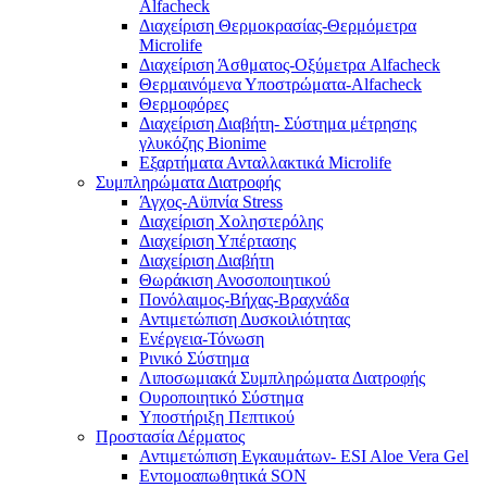
Alfacheck
Διαχείριση Θερμοκρασίας-Θερμόμετρα
Microlife
Διαχείριση Άσθματος-Οξύμετρα Alfacheck
Θερμαινόμενα Υποστρώματα-Alfacheck
Θερμοφόρες
Διαχείριση Διαβήτη- Σύστημα μέτρησης
γλυκόζης Bionime
Εξαρτήματα Ανταλλακτικά Microlife
Συμπληρώματα Διατροφής
Άγχος-Αϋπνία Stress
Διαχείριση Χοληστερόλης
Διαχείριση Υπέρτασης
Διαχείριση Διαβήτη
Θωράκιση Ανοσοποιητικού
Πονόλαιμος-Βήχας-Βραχνάδα
Αντιμετώπιση Δυσκοιλιότητας
Eνέργεια-Τόνωση
Ρινικό Σύστημα
Λιποσωμιακά Συμπληρώματα Διατροφής
Ουροποιητικό Σύστημα
Υποστήριξη Πεπτικού
Προστασία Δέρματος
Αντιμετώπιση Εγκαυμάτων- ESI Aloe Vera Gel
Εντομοαπωθητικά SON