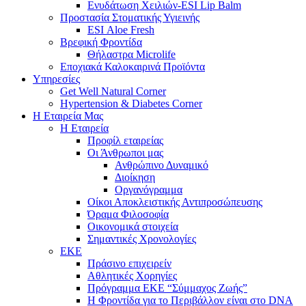
Ενυδάτωση Χειλιών-ESI Lip Balm
Προστασία Στοματικής Υγιεινής
ESI Αloe Fresh
Βρεφική Φροντίδα
Θήλαστρα Microlife
Εποχιακά Καλοκαιρινά Προϊόντα
Υπηρεσίες
Get Well Natural Corner
Hypertension & Diabetes Corner
Η Εταιρεία Μας
Η Εταιρεία
Προφίλ εταιρείας
Οι Άνθρωποι μας
Ανθρώπινο Δυναμικό
Διοίκηση
Οργανόγραμμα
Οίκοι Αποκλειστικής Αντιπροσώπευσης
Όραμα Φιλοσοφία
Οικονομικά στοιχεία
Σημαντικές Χρονολογίες
ΕΚΕ
Πράσινο επιχειρείν
Αθλητικές Χορηγίες
Πρόγραμμα ΕΚΕ “Σύμμαχος Ζωής”
Η Φροντίδα για το Περιβάλλον είναι στο DNA