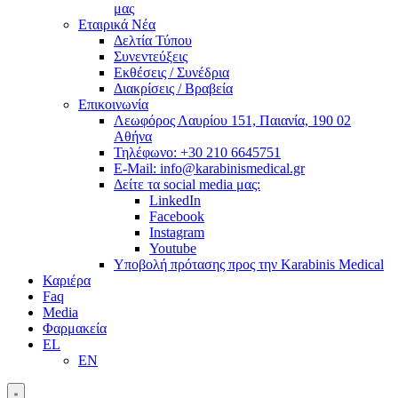
μας
Εταιρικά Νέα
Δελτία Τύπου
Συνεντεύξεις
Εκθέσεις / Συνέδρια
Διακρίσεις / Βραβεία
Επικοινωνία
Λεωφόρος Λαυρίου 151, Παιανία, 190 02
Αθήνα
Τηλέφωνο: +30 210 6645751
E-Mail: info@karabinismedical.gr
Δείτε τα social media μας:
LinkedIn
Facebook
Instagram
Youtube
Υποβολή πρότασης προς την Karabinis Medical
Καριέρα
Faq
Media
Φαρμακεία
EL
EN