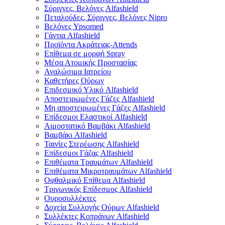
Σύριγγες, Βελόνες Alfashield
Πεταλούδες, Σύριγγες, Βελόνες Nipro
Βελόνες Ypsomed
Γάντια Alfashield
Προϊόντα Ακράτειας-Attends
Επίθεμα σε μορφή Spray
Μέσα Ατομικής Προστασίας
Αναλώσιμα Ιατρείου
Καθετήρες Ούρων
Επιδεσμικό Υλικό Alfashield
Αποστειρωμένες Γάζες Alfashield
Μη αποστειρωμένες Γάζες Alfashield
Επίδεσμοι Ελαστικοί Alfashield
Αιμοστατικό Βαμβάκι Alfashield
Βαμβάκι Alfashield
Ταινίες Στερέωσης Alfashield
Επίδεσμοι Γάζας Alfashield
Επιθέματα Τραυμάτων Alfashield
Επιθέματα Μικροτραυμάτων Alfashield
Οφθαλμικό Eπίθεμα Alfashield
Τριγωνικός Επίδεσμος Alfashield
Ουροσυλλέκτες
Δοχεία Συλλογής Ούρων Alfashield
Συλλέκτες Κοπράνων Alfashield