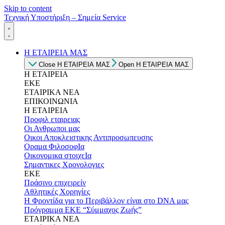
Skip to content
Τεχνική Υποστήριξη – Σημεία Service
Η ΕΤΑΙΡΕΙΑ ΜΑΣ
Close Η ΕΤΑΙΡΕΙΑ ΜΑΣ
Open Η ΕΤΑΙΡΕΙΑ ΜΑΣ
Η ΕΤΑΙΡΕΙΑ
ΕΚΕ
ΕΤΑΙΡΙΚΑ ΝΕΑ
ΕΠΙΚΟΙΝΩΝΙΑ
Η ΕΤΑΙΡΕΙΑ
Προφιλ εταιρειας
Οι Ανθρωποι μας
Οικοι Αποκλειστικης Αντιπροσωπευσης
Οραμα ΦιλοσοφΙα
Οικονομικα στοιχεΙα
Σημαντικες Χρονολογιες
ΕΚΕ
Πράσινο επιχειρείν
Αθλητικές Χορηγίες
Η Φροντίδα για το Περιβάλλον είναι στο DNA μας
Πρόγραμμα ΕΚΕ “Σύμμαχος Ζωής”
ΕΤΑΙΡΙΚΑ ΝΕΑ