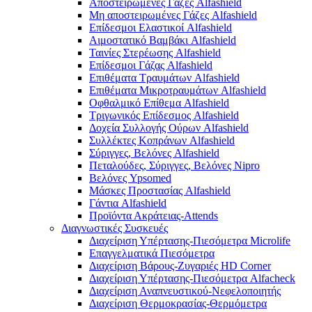
Αποστειρωμένες Γάζες Alfashield
Μη αποστειρωμένες Γάζες Alfashield
Επίδεσμοι Ελαστικοί Alfashield
Αιμοστατικό Βαμβάκι Alfashield
Ταινίες Στερέωσης Alfashield
Επίδεσμοι Γάζας Alfashield
Επιθέματα Τραυμάτων Alfashield
Επιθέματα Μικροτραυμάτων Alfashield
Οφθαλμικό Eπίθεμα Alfashield
Τριγωνικός Επίδεσμος Alfashield
Δοχεία Συλλογής Ούρων Alfashield
Συλλέκτες Κοπράνων Alfashield
Σύριγγες, Βελόνες Alfashield
Πεταλούδες, Σύριγγες, Βελόνες Nipro
Βελόνες Ypsomed
Μάσκες Προστασίας Alfashield
Γάντια Alfashield
Προϊόντα Ακράτειας-Attends
Διαγνωστικές Συσκευές
Διαχείριση Υπέρτασης-Πιεσόμετρα Microlife
Επαγγελματικά Πιεσόμετρα
Διαχείριση Βάρους-Ζυγαριές HD Corner
Διαχείριση Υπέρτασης-Πιεσόμετρα Alfacheck
Διαχείριση Αναπνευστικού-Νεφελοποιητής
Διαχείριση Θερμοκρασίας-Θερμόμετρα