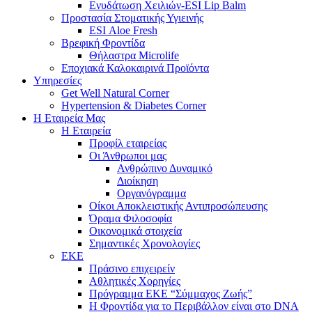
Ενυδάτωση Χειλιών-ESI Lip Balm
Προστασία Στοματικής Υγιεινής
ESI Αloe Fresh
Βρεφική Φροντίδα
Θήλαστρα Microlife
Εποχιακά Καλοκαιρινά Προϊόντα
Υπηρεσίες
Get Well Natural Corner
Hypertension & Diabetes Corner
Η Εταιρεία Μας
Η Εταιρεία
Προφίλ εταιρείας
Οι Άνθρωποι μας
Ανθρώπινο Δυναμικό
Διοίκηση
Οργανόγραμμα
Οίκοι Αποκλειστικής Αντιπροσώπευσης
Όραμα Φιλοσοφία
Οικονομικά στοιχεία
Σημαντικές Χρονολογίες
ΕΚΕ
Πράσινο επιχειρείν
Αθλητικές Χορηγίες
Πρόγραμμα ΕΚΕ “Σύμμαχος Ζωής”
Η Φροντίδα για το Περιβάλλον είναι στο DNA