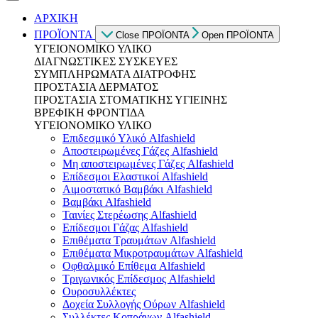
ΑΡΧΙΚΗ
ΠΡΟΪΟΝΤΑ
Close ΠΡΟΪΟΝΤΑ
Open ΠΡΟΪΟΝΤΑ
ΥΓΕΙΟΝΟΜΙΚΟ ΥΛΙΚΟ
ΔΙΑΓΝΩΣΤΙΚΕΣ ΣΥΣΚΕΥΕΣ
ΣΥΜΠΛΗΡΩΜΑΤΑ ΔΙΑΤΡΟΦΗΣ
ΠΡΟΣΤΑΣΙΑ ΔΕΡΜΑΤΟΣ
ΠΡΟΣΤΑΣΙΑ ΣΤΟΜΑΤΙΚΗΣ ΥΓΙΕΙΝΗΣ
ΒΡΕΦΙΚΗ ΦΡΟΝΤΙΔΑ
ΥΓΕΙΟΝΟΜΙΚΟ ΥΛΙΚΟ
Επιδεσμικό Υλικό Alfashield
Αποστειρωμένες Γάζες Alfashield
Μη αποστειρωμένες Γάζες Alfashield
Επίδεσμοι Ελαστικοί Alfashield
Αιμοστατικό Βαμβάκι Alfashield
Βαμβάκι Alfashield
Ταινίες Στερέωσης Alfashield
Επίδεσμοι Γάζας Alfashield
Επιθέματα Τραυμάτων Alfashield
Επιθέματα Μικροτραυμάτων Alfashield
Οφθαλμικό Eπίθεμα Alfashield
Τριγωνικός Επίδεσμος Alfashield
Ουροσυλλέκτες
Δοχεία Συλλογής Ούρων Alfashield
Συλλέκτες Κοπράνων Alfashield