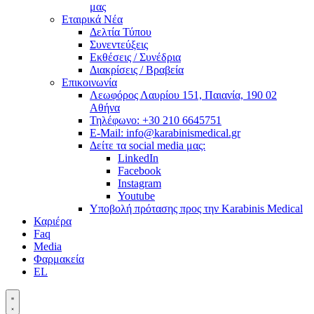
μας
Εταιρικά Νέα
Δελτία Τύπου
Συνεντεύξεις
Εκθέσεις / Συνέδρια
Διακρίσεις / Βραβεία
Επικοινωνία
Λεωφόρος Λαυρίου 151, Παιανία, 190 02
Αθήνα
Τηλέφωνο: +30 210 6645751
E-Mail: info@karabinismedical.gr
Δείτε τα social media μας:
LinkedIn
Facebook
Instagram
Youtube
Υποβολή πρότασης προς την Karabinis Medical
Καριέρα
Faq
Media
Φαρμακεία
EL