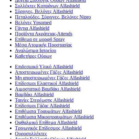
Δοχεία Συλλογής Ούρων Alfashield
Συλλέκτες Κοπράνων Alfashield
Σύριγγες, Βελόνες Alfashield
Πεταλούδες, Σύριγγες, Βελόνες Nipro
Βελόνες Ypsomed
Γάντια Alfashield
Προϊόντα Ακράτειας-Attends
Επίθεμα σε μορφή Spray
Μέσα Ατομικής Προστασίας
Αναλώσιμα Ιατρείου
Καθετήρες Ούρων
Επιδεσμικό Υλικό Alfashield
Αποστειρωμένες Γάζες Alfashield
Μη αποστειρωμένες Γάζες Alfashield
Επίδεσμοι Ελαστικοί Alfashield
Αιμοστατικό Βαμβάκι Alfashield
Βαμβάκι Alfashield
Ταινίες Στερέωσης Alfashield
Επίδεσμοι Γάζας Alfashield
Επιθέματα Τραυμάτων Alfashield
Επιθέματα Μικροτραυμάτων Alfashield
Οφθαλμικό Eπίθεμα Alfashield
Τριγωνικός Επίδεσμος Alfashield
Ουροσυλλέκτες