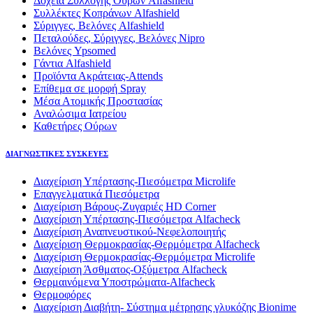
Δοχεία Συλλογής Ούρων Alfashield
Συλλέκτες Κοπράνων Alfashield
Σύριγγες, Βελόνες Alfashield
Πεταλούδες, Σύριγγες, Βελόνες Nipro
Βελόνες Ypsomed
Γάντια Alfashield
Προϊόντα Ακράτειας-Attends
Επίθεμα σε μορφή Spray
Μέσα Ατομικής Προστασίας
Αναλώσιμα Ιατρείου
Καθετήρες Ούρων
ΔΙΑΓΝΩΣΤΙΚΕΣ ΣΥΣΚΕΥΕΣ
Διαχείριση Υπέρτασης-Πιεσόμετρα Microlife
Επαγγελματικά Πιεσόμετρα
Διαχείριση Βάρους-Ζυγαριές HD Corner
Διαχείριση Υπέρτασης-Πιεσόμετρα Alfacheck
Διαχείριση Αναπνευστικού-Νεφελοποιητής
Διαχείριση Θερμοκρασίας-Θερμόμετρα Alfacheck
Διαχείριση Θερμοκρασίας-Θερμόμετρα Microlife
Διαχείριση Άσθματος-Οξύμετρα Alfacheck
Θερμαινόμενα Υποστρώματα-Alfacheck
Θερμοφόρες
Διαχείριση Διαβήτη- Σύστημα μέτρησης γλυκόζης Bionime