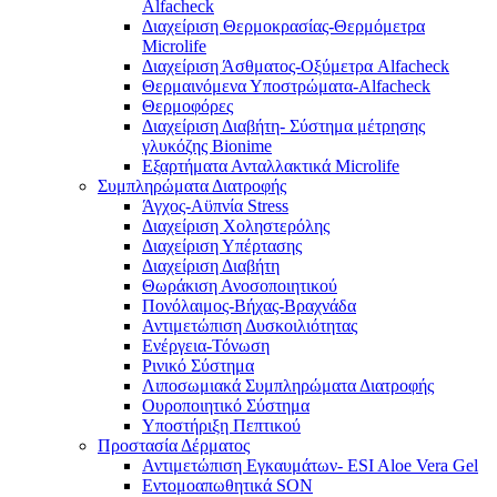
Alfacheck
Διαχείριση Θερμοκρασίας-Θερμόμετρα
Microlife
Διαχείριση Άσθματος-Οξύμετρα Alfacheck
Θερμαινόμενα Υποστρώματα-Alfacheck
Θερμοφόρες
Διαχείριση Διαβήτη- Σύστημα μέτρησης
γλυκόζης Bionime
Εξαρτήματα Ανταλλακτικά Microlife
Συμπληρώματα Διατροφής
Άγχος-Αϋπνία Stress
Διαχείριση Χοληστερόλης
Διαχείριση Υπέρτασης
Διαχείριση Διαβήτη
Θωράκιση Ανοσοποιητικού
Πονόλαιμος-Βήχας-Βραχνάδα
Αντιμετώπιση Δυσκοιλιότητας
Eνέργεια-Τόνωση
Ρινικό Σύστημα
Λιποσωμιακά Συμπληρώματα Διατροφής
Ουροποιητικό Σύστημα
Υποστήριξη Πεπτικού
Προστασία Δέρματος
Αντιμετώπιση Εγκαυμάτων- ESI Aloe Vera Gel
Εντομοαπωθητικά SON