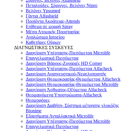
Σύριγγες, Βελόνες Alfashield
Πεταλούδες, Σύριγγες, Βελόνες Nipro
Βελόνες Ypsomed
Γάντια Alfashield
Προϊόντα Ακράτειας-Attends
Επίθεμα σε μορφή Spray
Μέσα Ατομικής Προστασίας
Αναλώσιμα Ιατρείου
Καθετήρες Ούρων
ΔΙΑΓΝΩΣΤΙΚΕΣ ΣΥΣΚΕΥΕΣ
Διαχείριση Υπέρτασης-Πιεσόμετρα Microlife
Επαγγελματικά Πιεσόμετρα
Διαχείριση Βάρους-Ζυγαριές HD Corner
Διαχείριση Υπέρτασης-Πιεσόμετρα Alfacheck
Διαχείριση Αναπνευστικού-Νεφελοποιητής
Διαχείριση Θερμοκρασίας-Θερμόμετρα Alfacheck
Διαχείριση Θερμοκρασίας-Θερμόμετρα Microlife
Διαχείριση Άσθματος-Οξύμετρα Alfacheck
Θερμαινόμενα Υποστρώματα-Alfacheck
Θερμοφόρες
Διαχείριση Διαβήτη- Σύστημα μέτρησης γλυκόζης
Bionime
Εξαρτήματα Ανταλλακτικά Microlife
Διαχείριση Υπέρτασης-Πιεσόμετρα Microlife
Επαγγελματικά Πιεσόμετρα