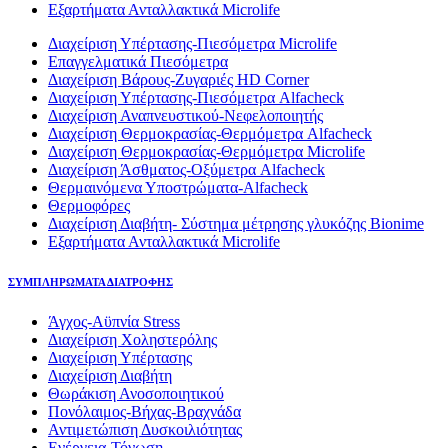
Εξαρτήματα Ανταλλακτικά Microlife
Διαχείριση Υπέρτασης-Πιεσόμετρα Microlife
Επαγγελματικά Πιεσόμετρα
Διαχείριση Βάρους-Ζυγαριές HD Corner
Διαχείριση Υπέρτασης-Πιεσόμετρα Alfacheck
Διαχείριση Αναπνευστικού-Νεφελοποιητής
Διαχείριση Θερμοκρασίας-Θερμόμετρα Alfacheck
Διαχείριση Θερμοκρασίας-Θερμόμετρα Microlife
Διαχείριση Άσθματος-Οξύμετρα Alfacheck
Θερμαινόμενα Υποστρώματα-Alfacheck
Θερμοφόρες
Διαχείριση Διαβήτη- Σύστημα μέτρησης γλυκόζης Bionime
Εξαρτήματα Ανταλλακτικά Microlife
ΣΥΜΠΛΗΡΩΜΑΤΑ ΔΙΑΤΡΟΦΗΣ
Άγχος-Αϋπνία Stress
Διαχείριση Χοληστερόλης
Διαχείριση Υπέρτασης
Διαχείριση Διαβήτη
Θωράκιση Ανοσοποιητικού
Πονόλαιμος-Βήχας-Βραχνάδα
Αντιμετώπιση Δυσκοιλιότητας
Eνέργεια-Τόνωση