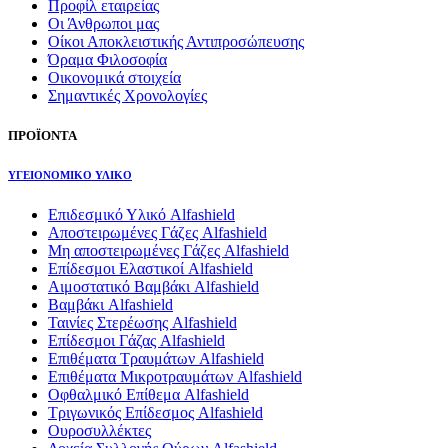
Προφίλ εταιρείας
Οι Άνθρωποι μας
Οίκοι Αποκλειστικής Αντιπροσώπευσης
Όραμα Φιλοσοφία
Οικονομικά στοιχεία
Σημαντικές Χρονολογίες
ΠΡΟΪΟΝΤΑ
ΥΓΕΙΟΝΟΜΙΚΟ ΥΛΙΚΟ
Επιδεσμικό Υλικό Alfashield
Αποστειρωμένες Γάζες Alfashield
Μη αποστειρωμένες Γάζες Alfashield
Επίδεσμοι Ελαστικοί Alfashield
Αιμοστατικό Βαμβάκι Alfashield
Βαμβάκι Alfashield
Ταινίες Στερέωσης Alfashield
Επίδεσμοι Γάζας Alfashield
Επιθέματα Τραυμάτων Alfashield
Επιθέματα Μικροτραυμάτων Alfashield
Οφθαλμικό Eπίθεμα Alfashield
Τριγωνικός Επίδεσμος Alfashield
Ουροσυλλέκτες