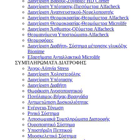
Διαχείριση Βάρους-Ζυγαριές HD Corner
Διαχείριση Υπέρτασης-Πιεσόμετρα Alfacheck
Διαχείριση Αναπνευστικού-Νεφελοποιητής
Διαχείριση Θερμοκρασίας-Θερμόμετρα Alfacheck
Διαχείριση Θερμοκρασίας-Θερμόμετρα Microlife
Διαχείριση Άσθματος-Οξύμετρα Alfacheck
Θερμαινόμενα Υποστρώματα-Alfacheck
Θερμοφόρες
Διαχείριση Διαβήτη- Σύστημα μέτρησης γλυκόζης
Bionime
Εξαρτήματα Ανταλλακτικά Microlife
ΣΥΜΠΛΗΡΩΜΑΤΑ ΔΙΑΤΡΟΦΗΣ
Άγχος-Αϋπνία Stress
Διαχείριση Χοληστερόλης
Διαχείριση Υπέρτασης
Διαχείριση Διαβήτη
Θωράκιση Ανοσοποιητικού
Πονόλαιμος-Βήχας-Βραχνάδα
Αντιμετώπιση Δυσκοιλιότητας
Eνέργεια-Τόνωση
Ρινικό Σύστημα
Λιποσωμιακά Συμπληρώματα Διατροφής
Ουροποιητικό Σύστημα
Υποστήριξη Πεπτικού
Μυοσκελετικό Σύστημα