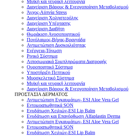
Μυϊκή και νευρική λειτουργία
Διαχείριση Βάρους & Ενεργοποίηση Μεταβολισμού
Άγχος-Αϋπνία Stress
Διαχείριση Χοληστερόλης
Διαχείριση Υπέρτασης
Διαχείριση Διαβήτη
Θωράκιση Ανοσοποιητικού
Πονόλαιμος-Βήχας-Βραχνάδα
Αντιμετώπιση Δυσκοιλιότητας
Eνέργεια-Τόνωση
Ρινικό Σύστημα
Λιποσωμιακά Συμπληρώματα Διατροφής
Ουροποιητικό Σύστημα
Υποστήριξη Πεπτικού
Μυοσκελετικό Σύστημα
Μυϊκή και νευρική λειτουργία
Διαχείριση Βάρους & Ενεργοποίηση Μεταβολισμού
ΠΡΟΣΤΑΣΙΑ ΔΕΡΜΑΤΟΣ
Αντιμετώπιση Εγκαυμάτων- ESI Aloe Vera Gel
Εντομοαπωθητικά SON
Ενυδάτωση Χειλιών-ESI Lip Balm
Ενυδάτωση και Επανόρθωση Alfaplastin Derma
Αντιμετώπιση Εγκαυμάτων- ESI Aloe Vera Gel
Εντομοαπωθητικά SON
Ενυδάτωση Χειλιών-ESI Lip Balm