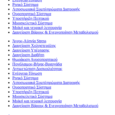
Ρινικό Σύστημα
Λιποσωμιακά Συμπληρώματα Διατροφής
Ουροποιητικό Σύστημα
Υποστήριξη Πεπτικού
Μυοσκελετικό Σύστημα
Μυϊκή και νευρική λειτουργία
Διαχείριση Βάρους & Ενεργοποίηση Μεταβολισμού
Άγχος-Αϋπνία Stress
Διαχείριση Χοληστερόλης
Διαχείριση Υπέρτασης
Διαχείριση Διαβήτη
Θωράκιση Ανοσοποιητικού
Πονόλαιμος-Βήχας-Βραχνάδα
Αντιμετώπιση Δυσκοιλιότητας
Eνέργεια-Τόνωση
Ρινικό Σύστημα
Λιποσωμιακά Συμπληρώματα Διατροφής
Ουροποιητικό Σύστημα
Υποστήριξη Πεπτικού
Μυοσκελετικό Σύστημα
Μυϊκή και νευρική λειτουργία
Διαχείριση Βάρους & Ενεργοποίηση Μεταβολισμού