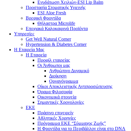
Ενυδάτωση Χειλιών-ESI Lip Balm
Προστασία Στοματικής Υγιεινής
ESI Αloe Fresh
Βρεφική Φροντίδα
Θήλαστρα Microlife
Εποχιακά Καλοκαιρινά Προϊόντα
Υπηρεσίες
Get Well Natural Corner
Hypertension & Diabetes Corner
Η Εταιρεία Μας
Η Εταιρεία
Προφίλ εταιρείας
Οι Άνθρωποι μας
Ανθρώπινο Δυναμικό
Διοίκηση
Οργανόγραμμα
Οίκοι Αποκλειστικής Αντιπροσώπευσης
Όραμα Φιλοσοφία
Οικονομικά στοιχεία
Σημαντικές Χρονολογίες
ΕΚΕ
Πράσινο επιχειρείν
Αθλητικές Χορηγίες
Πρόγραμμα ΕΚΕ “Σύμμαχος Ζωής”
Η Φροντίδα για το Περιβάλλον είναι στο DNA