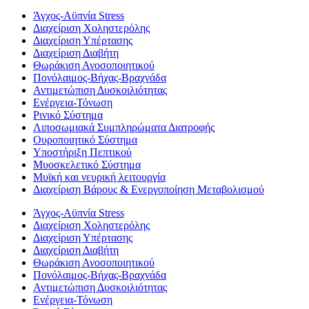
Άγχος-Αϋπνία Stress
Διαχείριση Χοληστερόλης
Διαχείριση Υπέρτασης
Διαχείριση Διαβήτη
Θωράκιση Ανοσοποιητικού
Πονόλαιμος-Βήχας-Βραχνάδα
Αντιμετώπιση Δυσκοιλιότητας
Eνέργεια-Τόνωση
Ρινικό Σύστημα
Λιποσωμιακά Συμπληρώματα Διατροφής
Ουροποιητικό Σύστημα
Υποστήριξη Πεπτικού
Μυοσκελετικό Σύστημα
Μυϊκή και νευρική λειτουργία
Διαχείριση Βάρους & Ενεργοποίηση Μεταβολισμού
Άγχος-Αϋπνία Stress
Διαχείριση Χοληστερόλης
Διαχείριση Υπέρτασης
Διαχείριση Διαβήτη
Θωράκιση Ανοσοποιητικού
Πονόλαιμος-Βήχας-Βραχνάδα
Αντιμετώπιση Δυσκοιλιότητας
Eνέργεια-Τόνωση