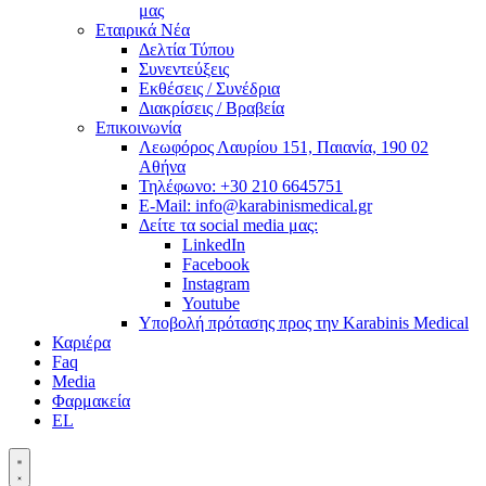
μας
Εταιρικά Νέα
Δελτία Τύπου
Συνεντεύξεις
Εκθέσεις / Συνέδρια
Διακρίσεις / Βραβεία
Επικοινωνία
Λεωφόρος Λαυρίου 151, Παιανία, 190 02
Αθήνα
Τηλέφωνο: +30 210 6645751
E-Mail: info@karabinismedical.gr
Δείτε τα social media μας:
LinkedIn
Facebook
Instagram
Youtube
Υποβολή πρότασης προς την Karabinis Medical
Καριέρα
Faq
Media
Φαρμακεία
EL