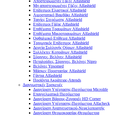
Αποστειρωμένες Γάζες Alfashield
Μη αποστειρωμένες Γάζες Alfashield
Επίδεσμοι Ελαστικοί Alfashield
Αιμοστατικό Βαμβάκι Alfashield
Ταινίες Στερέωσης Alfashield
Επίδεσμοι Γάζας Alfashield
Επιθέματα Τραυμάτων Alfashield
Επιθέματα Μικροτραυμάτων Alfashield
Οφθαλμικό Eπίθεμα Alfashield
Τριγωνικός Επίδεσμος Alfashield
Δοχεία Συλλογής Ούρων Alfashield
Συλλέκτες Κοπράνων Alfashield
Σύριγγες, Βελόνες Alfashield
Πεταλούδες, Σύριγγες, Βελόνες Nipro
Βελόνες Ypsomed
Μάσκες Προστασίας Alfashield
Γάντια Alfashield
Προϊόντα Ακράτειας-Attends
Διαγνωστικές Συσκευές
Διαχείριση Υπέρτασης-Πιεσόμετρα Microlife
Επαγγελματικά Πιεσόμετρα
Διαχείριση Βάρους-Ζυγαριές HD Corner
Διαχείριση Υπέρτασης-Πιεσόμετρα Alfacheck
Διαχείριση Αναπνευστικού-Νεφελοποιητής
Διαχείριση Θερμοκρασίας-Θερμόμετρα