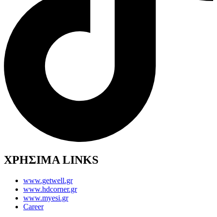
ΧΡΗΣΙΜΑ LINKS
www.getwell.gr
www.hdcorner.gr
www.myesi.gr
Career