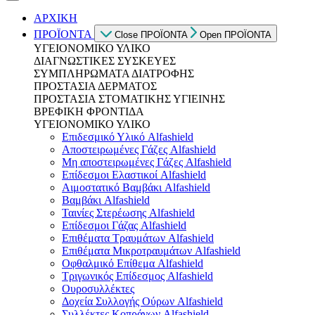
ΑΡΧΙΚΗ
ΠΡΟΪΟΝΤΑ
Close ΠΡΟΪΟΝΤΑ
Open ΠΡΟΪΟΝΤΑ
ΥΓΕΙΟΝΟΜΙΚΟ ΥΛΙΚΟ
ΔΙΑΓΝΩΣΤΙΚΕΣ ΣΥΣΚΕΥΕΣ
ΣΥΜΠΛΗΡΩΜΑΤΑ ΔΙΑΤΡΟΦΗΣ
ΠΡΟΣΤΑΣΙΑ ΔΕΡΜΑΤΟΣ
ΠΡΟΣΤΑΣΙΑ ΣΤΟΜΑΤΙΚΗΣ ΥΓΙΕΙΝΗΣ
ΒΡΕΦΙΚΗ ΦΡΟΝΤΙΔΑ
ΥΓΕΙΟΝΟΜΙΚΟ ΥΛΙΚΟ
Επιδεσμικό Υλικό Alfashield
Αποστειρωμένες Γάζες Alfashield
Μη αποστειρωμένες Γάζες Alfashield
Επίδεσμοι Ελαστικοί Alfashield
Αιμοστατικό Βαμβάκι Alfashield
Βαμβάκι Alfashield
Ταινίες Στερέωσης Alfashield
Επίδεσμοι Γάζας Alfashield
Επιθέματα Τραυμάτων Alfashield
Επιθέματα Μικροτραυμάτων Alfashield
Οφθαλμικό Eπίθεμα Alfashield
Τριγωνικός Επίδεσμος Alfashield
Ουροσυλλέκτες
Δοχεία Συλλογής Ούρων Alfashield
Συλλέκτες Κοπράνων Alfashield