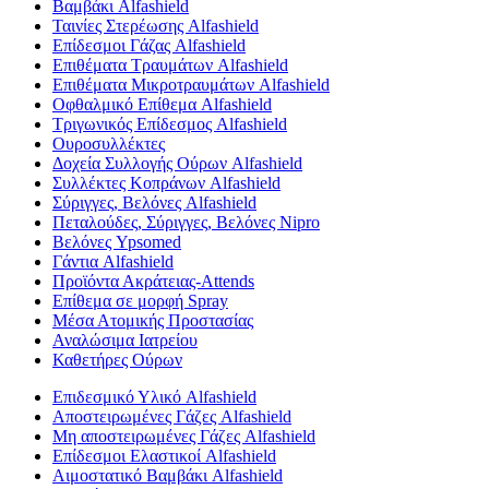
Βαμβάκι Alfashield
Ταινίες Στερέωσης Alfashield
Επίδεσμοι Γάζας Alfashield
Επιθέματα Τραυμάτων Alfashield
Επιθέματα Μικροτραυμάτων Alfashield
Οφθαλμικό Eπίθεμα Alfashield
Τριγωνικός Επίδεσμος Alfashield
Ουροσυλλέκτες
Δοχεία Συλλογής Ούρων Alfashield
Συλλέκτες Κοπράνων Alfashield
Σύριγγες, Βελόνες Alfashield
Πεταλούδες, Σύριγγες, Βελόνες Nipro
Βελόνες Ypsomed
Γάντια Alfashield
Προϊόντα Ακράτειας-Attends
Επίθεμα σε μορφή Spray
Μέσα Ατομικής Προστασίας
Αναλώσιμα Ιατρείου
Καθετήρες Ούρων
Επιδεσμικό Υλικό Alfashield
Αποστειρωμένες Γάζες Alfashield
Μη αποστειρωμένες Γάζες Alfashield
Επίδεσμοι Ελαστικοί Alfashield
Αιμοστατικό Βαμβάκι Alfashield