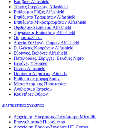
Βαμβάκι Alfashield
Ταινίες Στερέωσης Alfashield
Επίδεσμοι Γάζας Alfashield
Επιθέματα Τραυμάτων Alfashield
Επιθέματα Μικροτραυμάτων Alfashield
Οφθαλμικό Eπίθεμα Alfashield
Τριγωνικός Επίδεσμος Alfashield
Ουροσυλλέκτες
Δοχεία Συλλογής Ούρων Alfashield
Συλλέκτες Κοπράνων Alfashield
Σύριγγες, Βελόνες Alfashield
Πεταλούδες, Σύριγγες, Βελόνες Nipro
Βελόνες Ypsomed
Γάντια Alfashield
Προϊόντα Ακράτειας-Attends
Επίθεμα σε μορφή Spray
Μέσα Ατομικής Προστασίας
Αναλώσιμα Ιατρείου
Καθετήρες Ούρων
ΔΙΑΓΝΩΣΤΙΚΕΣ ΣΥΣΚΕΥΕΣ
Διαχείριση Υπέρτασης-Πιεσόμετρα Microlife
Επαγγελματικά Πιεσόμετρα
Διαχείριση Βάρους-Ζυγαριές HD Corner