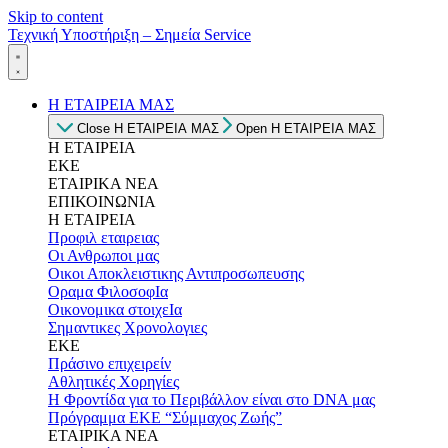
Skip to content
Τεχνική Υποστήριξη – Σημεία Service
Η ΕΤΑΙΡΕΙΑ ΜΑΣ
Close Η ΕΤΑΙΡΕΙΑ ΜΑΣ
Open Η ΕΤΑΙΡΕΙΑ ΜΑΣ
Η ΕΤΑΙΡΕΙΑ
ΕΚΕ
ΕΤΑΙΡΙΚΑ ΝΕΑ
ΕΠΙΚΟΙΝΩΝΙΑ
Η ΕΤΑΙΡΕΙΑ
Προφιλ εταιρειας
Οι Ανθρωποι μας
Οικοι Αποκλειστικης Αντιπροσωπευσης
Οραμα ΦιλοσοφΙα
Οικονομικα στοιχεΙα
Σημαντικες Χρονολογιες
ΕΚΕ
Πράσινο επιχειρείν
Αθλητικές Χορηγίες
Η Φροντίδα για το Περιβάλλον είναι στο DNA μας
Πρόγραμμα ΕΚΕ “Σύμμαχος Ζωής”
ΕΤΑΙΡΙΚΑ ΝΕΑ