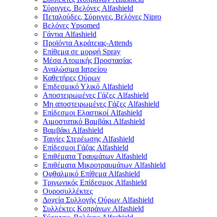
Σύριγγες, Βελόνες Alfashield
Πεταλούδες, Σύριγγες, Βελόνες Nipro
Βελόνες Ypsomed
Γάντια Alfashield
Προϊόντα Ακράτειας-Attends
Επίθεμα σε μορφή Spray
Μέσα Ατομικής Προστασίας
Αναλώσιμα Ιατρείου
Καθετήρες Ούρων
Επιδεσμικό Υλικό Alfashield
Αποστειρωμένες Γάζες Alfashield
Μη αποστειρωμένες Γάζες Alfashield
Επίδεσμοι Ελαστικοί Alfashield
Αιμοστατικό Βαμβάκι Alfashield
Βαμβάκι Alfashield
Ταινίες Στερέωσης Alfashield
Επίδεσμοι Γάζας Alfashield
Επιθέματα Τραυμάτων Alfashield
Επιθέματα Μικροτραυμάτων Alfashield
Οφθαλμικό Eπίθεμα Alfashield
Τριγωνικός Επίδεσμος Alfashield
Ουροσυλλέκτες
Δοχεία Συλλογής Ούρων Alfashield
Συλλέκτες Κοπράνων Alfashield