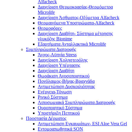
Alfacheck
Διαχείριση Θερμοκρασίας-Θερμόμετρα
Microlife
Διαχείριση Άσθματος-Οξύμετρα Alfacheck
Θερμαινόμενα Υποστρώματα-Alfacheck
Θερμοφόρες
Διαχείριση Διαβήτη- Σύστημα μέτρησης
γλυκόζης Bionime
Εξαρτήματα Ανταλλακτικά Microlife
Συμπληρώματα Διατροφής
Άγχος-Αϋπνία Stress
Διαχείριση Χοληστερόλης
Διαχείριση Υπέρτασης
Διαχείριση Διαβήτη
Θωράκιση Ανοσοποιητικού
Πονόλαιμος-Βήχας-Βραχνάδα
Αντιμετώπιση Δυσκοιλιότητας
Eνέργεια-Τόνωση
Ρινικό Σύστημα
Λιποσωμιακά Συμπληρώματα Διατροφής
Ουροποιητικό Σύστημα
Υποστήριξη Πεπτικού
Προστασία Δέρματος
Αντιμετώπιση Εγκαυμάτων- ESI Aloe Vera Gel
Εντομοαπωθητικά SON