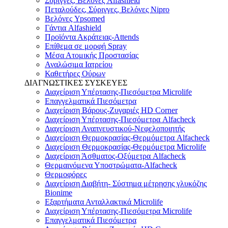
Σύριγγες, Βελόνες Alfashield
Πεταλούδες, Σύριγγες, Βελόνες Nipro
Βελόνες Ypsomed
Γάντια Alfashield
Προϊόντα Ακράτειας-Attends
Επίθεμα σε μορφή Spray
Μέσα Ατομικής Προστασίας
Αναλώσιμα Ιατρείου
Καθετήρες Ούρων
ΔΙΑΓΝΩΣΤΙΚΕΣ ΣΥΣΚΕΥΕΣ
Διαχείριση Υπέρτασης-Πιεσόμετρα Microlife
Επαγγελματικά Πιεσόμετρα
Διαχείριση Βάρους-Ζυγαριές HD Corner
Διαχείριση Υπέρτασης-Πιεσόμετρα Alfacheck
Διαχείριση Αναπνευστικού-Νεφελοποιητής
Διαχείριση Θερμοκρασίας-Θερμόμετρα Alfacheck
Διαχείριση Θερμοκρασίας-Θερμόμετρα Microlife
Διαχείριση Άσθματος-Οξύμετρα Alfacheck
Θερμαινόμενα Υποστρώματα-Alfacheck
Θερμοφόρες
Διαχείριση Διαβήτη- Σύστημα μέτρησης γλυκόζης
Bionime
Εξαρτήματα Ανταλλακτικά Microlife
Διαχείριση Υπέρτασης-Πιεσόμετρα Microlife
Επαγγελματικά Πιεσόμετρα