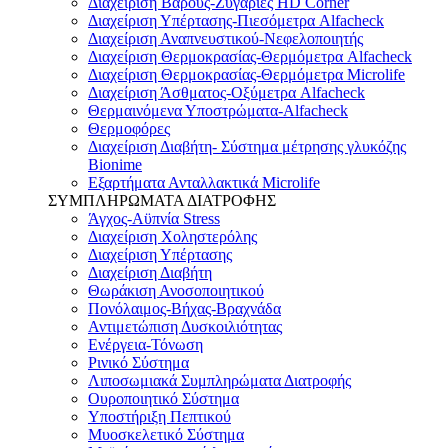
Διαχείριση Βάρους-Ζυγαριές HD Corner
Διαχείριση Υπέρτασης-Πιεσόμετρα Alfacheck
Διαχείριση Αναπνευστικού-Νεφελοποιητής
Διαχείριση Θερμοκρασίας-Θερμόμετρα Alfacheck
Διαχείριση Θερμοκρασίας-Θερμόμετρα Microlife
Διαχείριση Άσθματος-Οξύμετρα Alfacheck
Θερμαινόμενα Υποστρώματα-Alfacheck
Θερμοφόρες
Διαχείριση Διαβήτη- Σύστημα μέτρησης γλυκόζης
Bionime
Εξαρτήματα Ανταλλακτικά Microlife
ΣΥΜΠΛΗΡΩΜΑΤΑ ΔΙΑΤΡΟΦΗΣ
Άγχος-Αϋπνία Stress
Διαχείριση Χοληστερόλης
Διαχείριση Υπέρτασης
Διαχείριση Διαβήτη
Θωράκιση Ανοσοποιητικού
Πονόλαιμος-Βήχας-Βραχνάδα
Αντιμετώπιση Δυσκοιλιότητας
Eνέργεια-Τόνωση
Ρινικό Σύστημα
Λιποσωμιακά Συμπληρώματα Διατροφής
Ουροποιητικό Σύστημα
Υποστήριξη Πεπτικού
Μυοσκελετικό Σύστημα