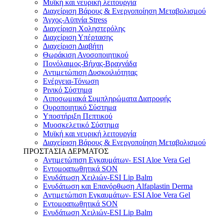
Μυϊκή και νευρική λειτουργία
Διαχείριση Βάρους & Ενεργοποίηση Μεταβολισμού
Άγχος-Αϋπνία Stress
Διαχείριση Χοληστερόλης
Διαχείριση Υπέρτασης
Διαχείριση Διαβήτη
Θωράκιση Ανοσοποιητικού
Πονόλαιμος-Βήχας-Βραχνάδα
Αντιμετώπιση Δυσκοιλιότητας
Eνέργεια-Τόνωση
Ρινικό Σύστημα
Λιποσωμιακά Συμπληρώματα Διατροφής
Ουροποιητικό Σύστημα
Υποστήριξη Πεπτικού
Μυοσκελετικό Σύστημα
Μυϊκή και νευρική λειτουργία
Διαχείριση Βάρους & Ενεργοποίηση Μεταβολισμού
ΠΡΟΣΤΑΣΙΑ ΔΕΡΜΑΤΟΣ
Αντιμετώπιση Εγκαυμάτων- ESI Aloe Vera Gel
Εντομοαπωθητικά SON
Ενυδάτωση Χειλιών-ESI Lip Balm
Ενυδάτωση και Επανόρθωση Alfaplastin Derma
Αντιμετώπιση Εγκαυμάτων- ESI Aloe Vera Gel
Εντομοαπωθητικά SON
Ενυδάτωση Χειλιών-ESI Lip Balm