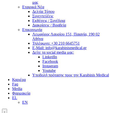
μας
Εταιρικά Νέα
Δελτία Τύπου
Συνεντεύξεις
Εκθέσεις / Συνέδρια
Διακρίσεις / Βραβεία
Επικοινωνία
Λεωφόρος Λαυρίου 151, Παιανία, 190 02
Αθήνα
Τηλέφωνο: +30 210 6645751
E-Mail: info@karabinismedical.gr
Δείτε τα social media μας:
LinkedIn
Facebook
Instagram
Youtube
Υποβολή πρότασης προς την Karabinis Medical
Καριέρα
Faq
Media
Φαρμακεία
EL
EN