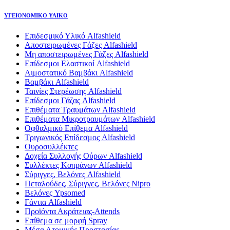
ΥΓΕΙΟΝΟΜΙΚΟ ΥΛΙΚΟ
Επιδεσμικό Υλικό Alfashield
Αποστειρωμένες Γάζες Alfashield
Μη αποστειρωμένες Γάζες Alfashield
Επίδεσμοι Ελαστικοί Alfashield
Αιμοστατικό Βαμβάκι Alfashield
Βαμβάκι Alfashield
Ταινίες Στερέωσης Alfashield
Επίδεσμοι Γάζας Alfashield
Επιθέματα Τραυμάτων Alfashield
Επιθέματα Μικροτραυμάτων Alfashield
Οφθαλμικό Eπίθεμα Alfashield
Τριγωνικός Επίδεσμος Alfashield
Ουροσυλλέκτες
Δοχεία Συλλογής Ούρων Alfashield
Συλλέκτες Κοπράνων Alfashield
Σύριγγες, Βελόνες Alfashield
Πεταλούδες, Σύριγγες, Βελόνες Nipro
Βελόνες Ypsomed
Γάντια Alfashield
Προϊόντα Ακράτειας-Attends
Επίθεμα σε μορφή Spray
Μέσα Ατομικής Προστασίας