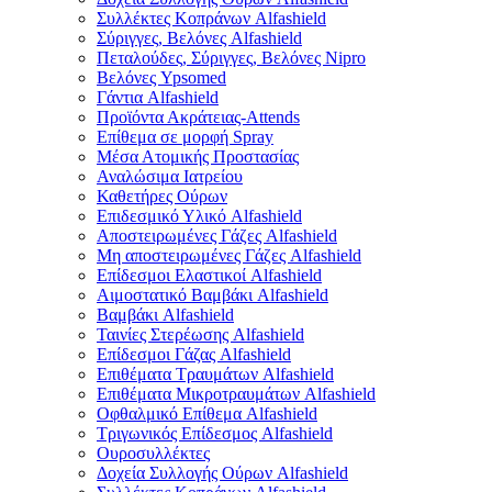
Συλλέκτες Κοπράνων Alfashield
Σύριγγες, Βελόνες Alfashield
Πεταλούδες, Σύριγγες, Βελόνες Nipro
Βελόνες Ypsomed
Γάντια Alfashield
Προϊόντα Ακράτειας-Attends
Επίθεμα σε μορφή Spray
Μέσα Ατομικής Προστασίας
Αναλώσιμα Ιατρείου
Καθετήρες Ούρων
Επιδεσμικό Υλικό Alfashield
Αποστειρωμένες Γάζες Alfashield
Μη αποστειρωμένες Γάζες Alfashield
Επίδεσμοι Ελαστικοί Alfashield
Αιμοστατικό Βαμβάκι Alfashield
Βαμβάκι Alfashield
Ταινίες Στερέωσης Alfashield
Επίδεσμοι Γάζας Alfashield
Επιθέματα Τραυμάτων Alfashield
Επιθέματα Μικροτραυμάτων Alfashield
Οφθαλμικό Eπίθεμα Alfashield
Τριγωνικός Επίδεσμος Alfashield
Ουροσυλλέκτες
Δοχεία Συλλογής Ούρων Alfashield