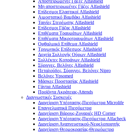
Αποστειρωμένες Γάζες Alfashield
Μη αποστειρωμένες Γάζες Alfashield
Επίδεσμοι Ελαστικοί Alfashield
Αιμοστατικό Βαμβάκι Alfashield
Ταινίες Στερέωσης Alfashield
Επίδεσμοι Γάζας Alfashield
Επιθέματα Τραυμάτων Alfashield
Επιθέματα Μικροτραυμάτων Alfashield
Οφθαλμικό Eπίθεμα Alfashield
Τριγωνικός Επίδεσμος Alfashield
Δοχεία Συλλογής Ούρων Alfashield
Συλλέκτες Κοπράνων Alfashield
Σύριγγες, Βελόνες Alfashield
Πεταλούδες, Σύριγγες, Βελόνες Nipro
Βελόνες Ypsomed
Μάσκες Προστασίας Alfashield
Γάντια Alfashield
Προϊόντα Ακράτειας-Attends
Διαγνωστικές Συσκευές
Διαχείριση Υπέρτασης-Πιεσόμετρα Microlife
Επαγγελματικά Πιεσόμετρα
Διαχείριση Βάρους-Ζυγαριές HD Corner
Διαχείριση Υπέρτασης-Πιεσόμετρα Alfacheck
Διαχείριση Αναπνευστικού-Νεφελοποιητής
Διαχείριση Θερμοκρασίας-Θερμόμετρα