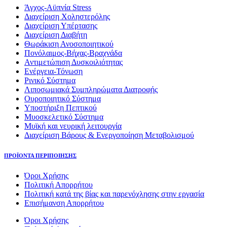
Άγχος-Αϋπνία Stress
Διαχείριση Χοληστερόλης
Διαχείριση Υπέρτασης
Διαχείριση Διαβήτη
Θωράκιση Ανοσοποιητικού
Πονόλαιμος-Βήχας-Βραχνάδα
Αντιμετώπιση Δυσκοιλιότητας
Eνέργεια-Τόνωση
Ρινικό Σύστημα
Λιποσωμιακά Συμπληρώματα Διατροφής
Ουροποιητικό Σύστημα
Υποστήριξη Πεπτικού
Μυοσκελετικό Σύστημα
Μυϊκή και νευρική λειτουργία
Διαχείριση Βάρους & Ενεργοποίηση Μεταβολισμού
ΠΡΟΪΟΝΤΑ ΠΕΡΙΠΟΙΗΣΗΣ
Όροι Χρήσης
Πολιτική Απορρήτου
Πολιτική κατά της βίας και παρενόχλησης στην εργασία
Επισήμανση Απορρήτου
Όροι Χρήσης