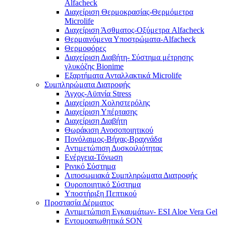
Alfacheck
Διαχείριση Θερμοκρασίας-Θερμόμετρα
Microlife
Διαχείριση Άσθματος-Οξύμετρα Alfacheck
Θερμαινόμενα Υποστρώματα-Alfacheck
Θερμοφόρες
Διαχείριση Διαβήτη- Σύστημα μέτρησης
γλυκόζης Bionime
Εξαρτήματα Ανταλλακτικά Microlife
Συμπληρώματα Διατροφής
Άγχος-Αϋπνία Stress
Διαχείριση Χοληστερόλης
Διαχείριση Υπέρτασης
Διαχείριση Διαβήτη
Θωράκιση Ανοσοποιητικού
Πονόλαιμος-Βήχας-Βραχνάδα
Αντιμετώπιση Δυσκοιλιότητας
Eνέργεια-Τόνωση
Ρινικό Σύστημα
Λιποσωμιακά Συμπληρώματα Διατροφής
Ουροποιητικό Σύστημα
Υποστήριξη Πεπτικού
Προστασία Δέρματος
Αντιμετώπιση Εγκαυμάτων- ESI Aloe Vera Gel
Εντομοαπωθητικά SON