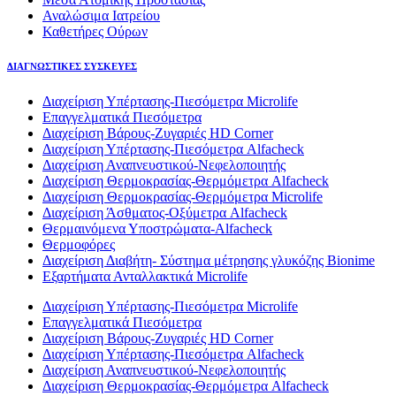
Αναλώσιμα Ιατρείου
Καθετήρες Ούρων
ΔΙΑΓΝΩΣΤΙΚΕΣ ΣΥΣΚΕΥΕΣ
Διαχείριση Υπέρτασης-Πιεσόμετρα Microlife
Επαγγελματικά Πιεσόμετρα
Διαχείριση Βάρους-Ζυγαριές HD Corner
Διαχείριση Υπέρτασης-Πιεσόμετρα Alfacheck
Διαχείριση Αναπνευστικού-Νεφελοποιητής
Διαχείριση Θερμοκρασίας-Θερμόμετρα Alfacheck
Διαχείριση Θερμοκρασίας-Θερμόμετρα Microlife
Διαχείριση Άσθματος-Οξύμετρα Alfacheck
Θερμαινόμενα Υποστρώματα-Alfacheck
Θερμοφόρες
Διαχείριση Διαβήτη- Σύστημα μέτρησης γλυκόζης Bionime
Εξαρτήματα Ανταλλακτικά Microlife
Διαχείριση Υπέρτασης-Πιεσόμετρα Microlife
Επαγγελματικά Πιεσόμετρα
Διαχείριση Βάρους-Ζυγαριές HD Corner
Διαχείριση Υπέρτασης-Πιεσόμετρα Alfacheck
Διαχείριση Αναπνευστικού-Νεφελοποιητής
Διαχείριση Θερμοκρασίας-Θερμόμετρα Alfacheck