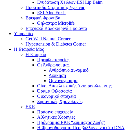
Ενυδάτωση Χειλιών-ESI Lip Balm
Προστασία Στοματικής Υγιεινής
ESI Αloe Fresh
Βρεφική Φροντίδα
Θήλαστρα Microlife
Εποχιακά Καλοκαιρινά Προϊόντα
Υπηρεσίες
Get Well Natural Corner
Hypertension & Diabetes Corner
Η Εταιρεία Μας
Η Εταιρεία
Προφίλ εταιρείας
Οι Άνθρωποι μας
Ανθρώπινο Δυναμικό
Διοίκηση
Οργανόγραμμα
Οίκοι Αποκλειστικής Αντιπροσώπευσης
Όραμα Φιλοσοφία
Οικονομικά στοιχεία
Σημαντικές Χρονολογίες
ΕΚΕ
Πράσινο επιχειρείν
Αθλητικές Χορηγίες
Πρόγραμμα ΕΚΕ “Σύμμαχος Ζωής”
Η Φροντίδα για το Περιβάλλον είναι στο DNA