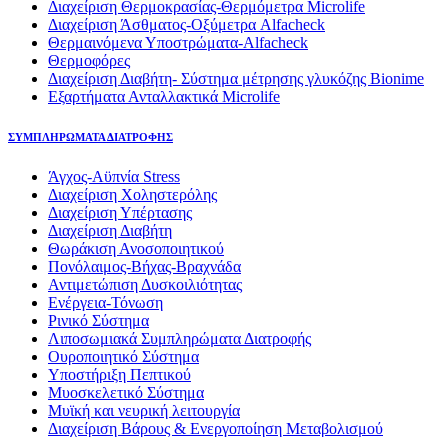
Διαχείριση Θερμοκρασίας-Θερμόμετρα Microlife
Διαχείριση Άσθματος-Οξύμετρα Alfacheck
Θερμαινόμενα Υποστρώματα-Alfacheck
Θερμοφόρες
Διαχείριση Διαβήτη- Σύστημα μέτρησης γλυκόζης Bionime
Εξαρτήματα Ανταλλακτικά Microlife
ΣΥΜΠΛΗΡΩΜΑΤΑ ΔΙΑΤΡΟΦΗΣ
Άγχος-Αϋπνία Stress
Διαχείριση Χοληστερόλης
Διαχείριση Υπέρτασης
Διαχείριση Διαβήτη
Θωράκιση Ανοσοποιητικού
Πονόλαιμος-Βήχας-Βραχνάδα
Αντιμετώπιση Δυσκοιλιότητας
Eνέργεια-Τόνωση
Ρινικό Σύστημα
Λιποσωμιακά Συμπληρώματα Διατροφής
Ουροποιητικό Σύστημα
Υποστήριξη Πεπτικού
Μυοσκελετικό Σύστημα
Μυϊκή και νευρική λειτουργία
Διαχείριση Βάρους & Ενεργοποίηση Μεταβολισμού