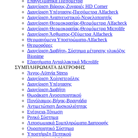
Επαγγελματικά Πιεσόμετρα
Διαχείριση Βάρους-Ζυγαριές HD Corner
Διαχείριση Υπέρτασης-Πιεσόμετρα Alfacheck
Διαχείριση Αναπνευστικού-Νεφελοποιητής
Διαχείριση Θερμοκρασίας-Θερμόμετρα Alfacheck
Διαχείριση Θερμοκρασίας-Θερμόμετρα Microlife
Διαχείριση Άσθματος-Οξύμετρα Alfacheck
Θερμαινόμενα Υποστρώματα-Alfacheck
Θερμοφόρες
Διαχείριση Διαβήτη- Σύστημα μέτρησης γλυκόζης
Bionime
Εξαρτήματα Ανταλλακτικά Microlife
ΣΥΜΠΛΗΡΩΜΑΤΑ ΔΙΑΤΡΟΦΗΣ
Άγχος-Αϋπνία Stress
Διαχείριση Χοληστερόλης
Διαχείριση Υπέρτασης
Διαχείριση Διαβήτη
Θωράκιση Ανοσοποιητικού
Πονόλαιμος-Βήχας-Βραχνάδα
Αντιμετώπιση Δυσκοιλιότητας
Eνέργεια-Τόνωση
Ρινικό Σύστημα
Λιποσωμιακά Συμπληρώματα Διατροφής
Ουροποιητικό Σύστημα
Υποστήριξη Πεπτικού