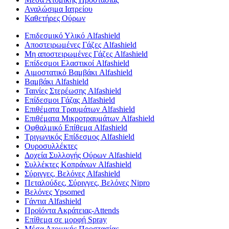
Αναλώσιμα Ιατρείου
Καθετήρες Ούρων
Επιδεσμικό Υλικό Alfashield
Αποστειρωμένες Γάζες Alfashield
Μη αποστειρωμένες Γάζες Alfashield
Επίδεσμοι Ελαστικοί Alfashield
Αιμοστατικό Βαμβάκι Alfashield
Βαμβάκι Alfashield
Ταινίες Στερέωσης Alfashield
Επίδεσμοι Γάζας Alfashield
Επιθέματα Τραυμάτων Alfashield
Επιθέματα Μικροτραυμάτων Alfashield
Οφθαλμικό Eπίθεμα Alfashield
Τριγωνικός Επίδεσμος Alfashield
Ουροσυλλέκτες
Δοχεία Συλλογής Ούρων Alfashield
Συλλέκτες Κοπράνων Alfashield
Σύριγγες, Βελόνες Alfashield
Πεταλούδες, Σύριγγες, Βελόνες Nipro
Βελόνες Ypsomed
Γάντια Alfashield
Προϊόντα Ακράτειας-Attends
Επίθεμα σε μορφή Spray
Μέσα Ατομικής Προστασίας