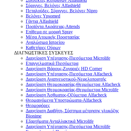
Συλλέκτες Κοπράνων Alfashield
Σύριγγες, Βελόνες Alfashield
Πεταλούδες, Σύριγγες, Βελόνες Nipro
Βελόνες Ypsomed
Γάντια Alfashield
Προϊόντα Ακράτειας-Attends
Επίθεμα σε μορφή Spray
Μέσα Ατομικής Προστασίας
Αναλώσιμα Ιατρείου
Καθετήρες Ούρων
ΔΙΑΓΝΩΣΤΙΚΕΣ ΣΥΣΚΕΥΕΣ
Διαχείριση Υπέρτασης-Πιεσόμετρα Microlife
Επαγγελματικά Πιεσόμετρα
Διαχείριση Βάρους-Ζυγαριές HD Corner
Διαχείριση Υπέρτασης-Πιεσόμετρα Alfacheck
Διαχείριση Αναπνευστικού-Νεφελοποιητής
Διαχείριση Θερμοκρασίας-Θερμόμετρα Alfacheck
Διαχείριση Θερμοκρασίας-Θερμόμετρα Microlife
Διαχείριση Άσθματος-Οξύμετρα Alfacheck
Θερμαινόμενα Υποστρώματα-Alfacheck
Θερμοφόρες
Διαχείριση Διαβήτη- Σύστημα μέτρησης γλυκόζης
Bionime
Εξαρτήματα Ανταλλακτικά Microlife
Διαχείριση Υπέρτασης-Πιεσόμετρα Microlife