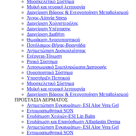
Μυοσκελετικό Σύστημα
Μυϊκή και νευρική λειτουργία
Διαχείριση Βάρους & Ενεργοποίηση Μεταβολισμού
Άγχος-Αϋπνία Stress
Διαχείριση Χοληστερόλης
Διαχείριση Υπέρτασης
Διαχείριση Διαβήτη
Θωράκιση Ανοσοποιητικού
Πονόλαιμος-Βήχας-Βραχνάδα
Αντιμετώπιση Δυσκοιλιότητας
Eνέργεια-Τόνωση
Ρινικό Σύστημα
Λιποσωμιακά Συμπληρώματα Διατροφής
Ουροποιητικό Σύστημα
Υποστήριξη Πεπτικού
Μυοσκελετικό Σύστημα
Μυϊκή και νευρική λειτουργία
Διαχείριση Βάρους & Ενεργοποίηση Μεταβολισμού
ΠΡΟΣΤΑΣΙΑ ΔΕΡΜΑΤΟΣ
Αντιμετώπιση Εγκαυμάτων- ESI Aloe Vera Gel
Εντομοαπωθητικά SON
Ενυδάτωση Χειλιών-ESI Lip Balm
Ενυδάτωση και Επανόρθωση Alfaplastin Derma
Αντιμετώπιση Εγκαυμάτων- ESI Aloe Vera Gel
Εντομοαπωθητικά SON