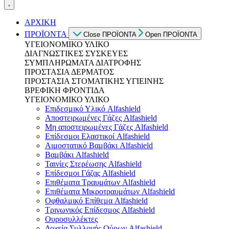
ΑΡΧΙΚΗ
ΠΡΟΪΟΝΤΑ
Close ΠΡΟΪΟΝΤΑ
Open ΠΡΟΪΟΝΤΑ
ΥΓΕΙΟΝΟΜΙΚΟ ΥΛΙΚΟ
ΔΙΑΓΝΩΣΤΙΚΕΣ ΣΥΣΚΕΥΕΣ
ΣΥΜΠΛΗΡΩΜΑΤΑ ΔΙΑΤΡΟΦΗΣ
ΠΡΟΣΤΑΣΙΑ ΔΕΡΜΑΤΟΣ
ΠΡΟΣΤΑΣΙΑ ΣΤΟΜΑΤΙΚΗΣ ΥΓΙΕΙΝΗΣ
ΒΡΕΦΙΚΗ ΦΡΟΝΤΙΔΑ
ΥΓΕΙΟΝΟΜΙΚΟ ΥΛΙΚΟ
Επιδεσμικό Υλικό Alfashield
Αποστειρωμένες Γάζες Alfashield
Μη αποστειρωμένες Γάζες Alfashield
Επίδεσμοι Ελαστικοί Alfashield
Αιμοστατικό Βαμβάκι Alfashield
Βαμβάκι Alfashield
Ταινίες Στερέωσης Alfashield
Επίδεσμοι Γάζας Alfashield
Επιθέματα Τραυμάτων Alfashield
Επιθέματα Μικροτραυμάτων Alfashield
Οφθαλμικό Eπίθεμα Alfashield
Τριγωνικός Επίδεσμος Alfashield
Ουροσυλλέκτες
Δοχεία Συλλογής Ούρων Alfashield