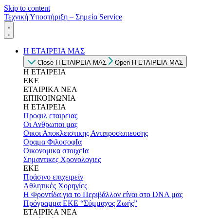
Skip to content
Τεχνική Υποστήριξη – Σημεία Service
Η ΕΤΑΙΡΕΙΑ ΜΑΣ
Close Η ΕΤΑΙΡΕΙΑ ΜΑΣ
Open Η ΕΤΑΙΡΕΙΑ ΜΑΣ
Η ΕΤΑΙΡΕΙΑ
ΕΚΕ
ΕΤΑΙΡΙΚΑ ΝΕΑ
ΕΠΙΚΟΙΝΩΝΙΑ
Η ΕΤΑΙΡΕΙΑ
Προφιλ εταιρειας
Οι Ανθρωποι μας
Οικοι Αποκλειστικης Αντιπροσωπευσης
Οραμα ΦιλοσοφΙα
Οικονομικα στοιχεΙα
Σημαντικες Χρονολογιες
ΕΚΕ
Πράσινο επιχειρείν
Αθλητικές Χορηγίες
Η Φροντίδα για το Περιβάλλον είναι στο DNA μας
Πρόγραμμα ΕΚΕ “Σύμμαχος Ζωής”
ΕΤΑΙΡΙΚΑ ΝΕΑ