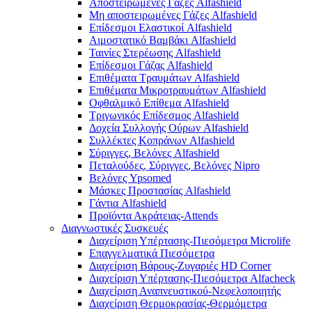
Αποστειρωμένες Γάζες Alfashield
Μη αποστειρωμένες Γάζες Alfashield
Επίδεσμοι Ελαστικοί Alfashield
Αιμοστατικό Βαμβάκι Alfashield
Ταινίες Στερέωσης Alfashield
Επίδεσμοι Γάζας Alfashield
Επιθέματα Τραυμάτων Alfashield
Επιθέματα Μικροτραυμάτων Alfashield
Οφθαλμικό Eπίθεμα Alfashield
Τριγωνικός Επίδεσμος Alfashield
Δοχεία Συλλογής Ούρων Alfashield
Συλλέκτες Κοπράνων Alfashield
Σύριγγες, Βελόνες Alfashield
Πεταλούδες, Σύριγγες, Βελόνες Nipro
Βελόνες Ypsomed
Μάσκες Προστασίας Alfashield
Γάντια Alfashield
Προϊόντα Ακράτειας-Attends
Διαγνωστικές Συσκευές
Διαχείριση Υπέρτασης-Πιεσόμετρα Microlife
Επαγγελματικά Πιεσόμετρα
Διαχείριση Βάρους-Ζυγαριές HD Corner
Διαχείριση Υπέρτασης-Πιεσόμετρα Alfacheck
Διαχείριση Αναπνευστικού-Νεφελοποιητής
Διαχείριση Θερμοκρασίας-Θερμόμετρα