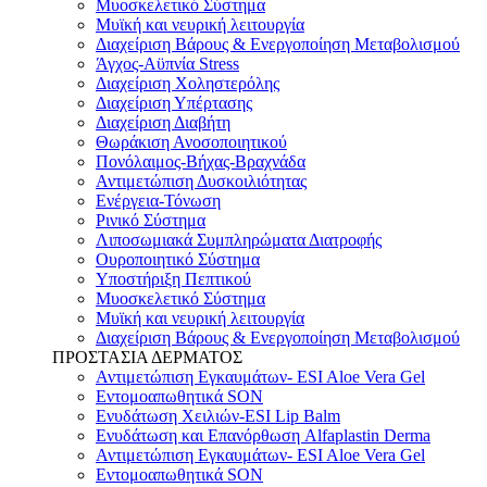
Μυοσκελετικό Σύστημα
Μυϊκή και νευρική λειτουργία
Διαχείριση Βάρους & Ενεργοποίηση Μεταβολισμού
Άγχος-Αϋπνία Stress
Διαχείριση Χοληστερόλης
Διαχείριση Υπέρτασης
Διαχείριση Διαβήτη
Θωράκιση Ανοσοποιητικού
Πονόλαιμος-Βήχας-Βραχνάδα
Αντιμετώπιση Δυσκοιλιότητας
Eνέργεια-Τόνωση
Ρινικό Σύστημα
Λιποσωμιακά Συμπληρώματα Διατροφής
Ουροποιητικό Σύστημα
Υποστήριξη Πεπτικού
Μυοσκελετικό Σύστημα
Μυϊκή και νευρική λειτουργία
Διαχείριση Βάρους & Ενεργοποίηση Μεταβολισμού
ΠΡΟΣΤΑΣΙΑ ΔΕΡΜΑΤΟΣ
Αντιμετώπιση Εγκαυμάτων- ESI Aloe Vera Gel
Εντομοαπωθητικά SON
Ενυδάτωση Χειλιών-ESI Lip Balm
Ενυδάτωση και Επανόρθωση Alfaplastin Derma
Αντιμετώπιση Εγκαυμάτων- ESI Aloe Vera Gel
Εντομοαπωθητικά SON