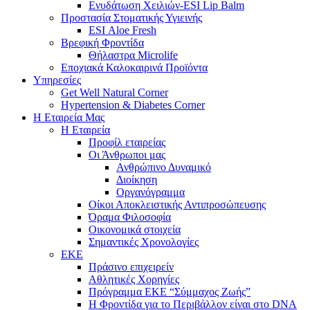
Ενυδάτωση Χειλιών-ESI Lip Balm
Προστασία Στοματικής Υγιεινής
ESI Αloe Fresh
Βρεφική Φροντίδα
Θήλαστρα Microlife
Εποχιακά Καλοκαιρινά Προϊόντα
Υπηρεσίες
Get Well Natural Corner
Hypertension & Diabetes Corner
Η Εταιρεία Μας
Η Εταιρεία
Προφίλ εταιρείας
Οι Άνθρωποι μας
Ανθρώπινο Δυναμικό
Διοίκηση
Οργανόγραμμα
Οίκοι Αποκλειστικής Αντιπροσώπευσης
Όραμα Φιλοσοφία
Οικονομικά στοιχεία
Σημαντικές Χρονολογίες
ΕΚΕ
Πράσινο επιχειρείν
Αθλητικές Χορηγίες
Πρόγραμμα ΕΚΕ “Σύμμαχος Ζωής”
Η Φροντίδα για το Περιβάλλον είναι στο DNA