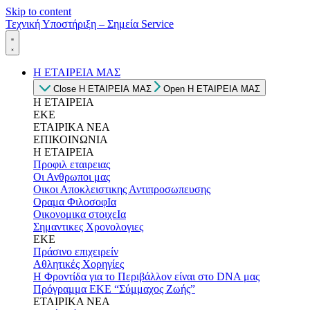
Skip to content
Τεχνική Υποστήριξη – Σημεία Service
Η ΕΤΑΙΡΕΙΑ ΜΑΣ
Close Η ΕΤΑΙΡΕΙΑ ΜΑΣ
Open Η ΕΤΑΙΡΕΙΑ ΜΑΣ
Η ΕΤΑΙΡΕΙΑ
ΕΚΕ
ΕΤΑΙΡΙΚΑ ΝΕΑ
ΕΠΙΚΟΙΝΩΝΙΑ
Η ΕΤΑΙΡΕΙΑ
Προφιλ εταιρειας
Οι Ανθρωποι μας
Οικοι Αποκλειστικης Αντιπροσωπευσης
Οραμα ΦιλοσοφΙα
Οικονομικα στοιχεΙα
Σημαντικες Χρονολογιες
ΕΚΕ
Πράσινο επιχειρείν
Αθλητικές Χορηγίες
Η Φροντίδα για το Περιβάλλον είναι στο DNA μας
Πρόγραμμα ΕΚΕ “Σύμμαχος Ζωής”
ΕΤΑΙΡΙΚΑ ΝΕΑ