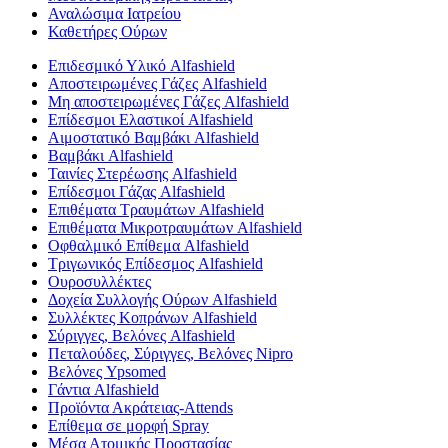
Αναλώσιμα Ιατρείου
Καθετήρες Ούρων
Επιδεσμικό Υλικό Alfashield
Αποστειρωμένες Γάζες Alfashield
Μη αποστειρωμένες Γάζες Alfashield
Επίδεσμοι Ελαστικοί Alfashield
Αιμοστατικό Βαμβάκι Alfashield
Βαμβάκι Alfashield
Ταινίες Στερέωσης Alfashield
Επίδεσμοι Γάζας Alfashield
Επιθέματα Τραυμάτων Alfashield
Επιθέματα Μικροτραυμάτων Alfashield
Οφθαλμικό Eπίθεμα Alfashield
Τριγωνικός Επίδεσμος Alfashield
Ουροσυλλέκτες
Δοχεία Συλλογής Ούρων Alfashield
Συλλέκτες Κοπράνων Alfashield
Σύριγγες, Βελόνες Alfashield
Πεταλούδες, Σύριγγες, Βελόνες Nipro
Βελόνες Ypsomed
Γάντια Alfashield
Προϊόντα Ακράτειας-Attends
Επίθεμα σε μορφή Spray
Μέσα Ατομικής Προστασίας