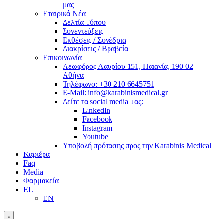
μας
Εταιρικά Νέα
Δελτία Τύπου
Συνεντεύξεις
Εκθέσεις / Συνέδρια
Διακρίσεις / Βραβεία
Επικοινωνία
Λεωφόρος Λαυρίου 151, Παιανία, 190 02
Αθήνα
Τηλέφωνο: +30 210 6645751
E-Mail: info@karabinismedical.gr
Δείτε τα social media μας:
LinkedIn
Facebook
Instagram
Youtube
Υποβολή πρότασης προς την Karabinis Medical
Καριέρα
Faq
Media
Φαρμακεία
EL
EN