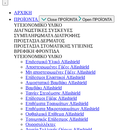
ΑΡΧΙΚΗ
ΠΡΟΪΟΝΤΑ
Close ΠΡΟΪΟΝΤΑ
Open ΠΡΟΪΟΝΤΑ
ΥΓΕΙΟΝΟΜΙΚΟ ΥΛΙΚΟ
ΔΙΑΓΝΩΣΤΙΚΕΣ ΣΥΣΚΕΥΕΣ
ΣΥΜΠΛΗΡΩΜΑΤΑ ΔΙΑΤΡΟΦΗΣ
ΠΡΟΣΤΑΣΙΑ ΔΕΡΜΑΤΟΣ
ΠΡΟΣΤΑΣΙΑ ΣΤΟΜΑΤΙΚΗΣ ΥΓΙΕΙΝΗΣ
ΒΡΕΦΙΚΗ ΦΡΟΝΤΙΔΑ
ΥΓΕΙΟΝΟΜΙΚΟ ΥΛΙΚΟ
Επιδεσμικό Υλικό Alfashield
Αποστειρωμένες Γάζες Alfashield
Μη αποστειρωμένες Γάζες Alfashield
Επίδεσμοι Ελαστικοί Alfashield
Αιμοστατικό Βαμβάκι Alfashield
Βαμβάκι Alfashield
Ταινίες Στερέωσης Alfashield
Επίδεσμοι Γάζας Alfashield
Επιθέματα Τραυμάτων Alfashield
Επιθέματα Μικροτραυμάτων Alfashield
Οφθαλμικό Eπίθεμα Alfashield
Τριγωνικός Επίδεσμος Alfashield
Ουροσυλλέκτες
Δοχεία Συλλογής Ούρων Alfashield