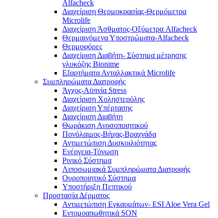
Alfacheck
Διαχείριση Θερμοκρασίας-Θερμόμετρα
Microlife
Διαχείριση Άσθματος-Οξύμετρα Alfacheck
Θερμαινόμενα Υποστρώματα-Alfacheck
Θερμοφόρες
Διαχείριση Διαβήτη- Σύστημα μέτρησης
γλυκόζης Bionime
Εξαρτήματα Ανταλλακτικά Microlife
Συμπληρώματα Διατροφής
Άγχος-Αϋπνία Stress
Διαχείριση Χοληστερόλης
Διαχείριση Υπέρτασης
Διαχείριση Διαβήτη
Θωράκιση Ανοσοποιητικού
Πονόλαιμος-Βήχας-Βραχνάδα
Αντιμετώπιση Δυσκοιλιότητας
Eνέργεια-Τόνωση
Ρινικό Σύστημα
Λιποσωμιακά Συμπληρώματα Διατροφής
Ουροποιητικό Σύστημα
Υποστήριξη Πεπτικού
Προστασία Δέρματος
Αντιμετώπιση Εγκαυμάτων- ESI Aloe Vera Gel
Εντομοαπωθητικά SON