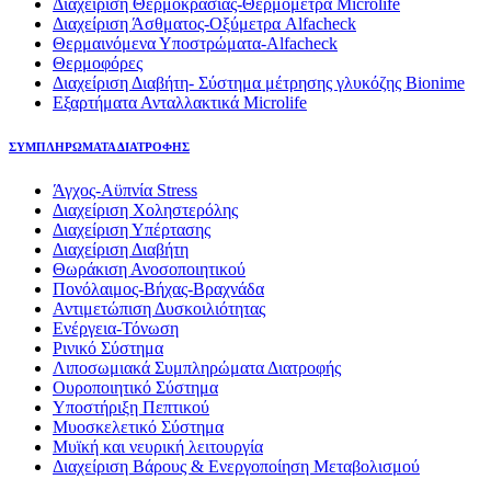
Διαχείριση Θερμοκρασίας-Θερμόμετρα Microlife
Διαχείριση Άσθματος-Οξύμετρα Alfacheck
Θερμαινόμενα Υποστρώματα-Alfacheck
Θερμοφόρες
Διαχείριση Διαβήτη- Σύστημα μέτρησης γλυκόζης Bionime
Εξαρτήματα Ανταλλακτικά Microlife
ΣΥΜΠΛΗΡΩΜΑΤΑ ΔΙΑΤΡΟΦΗΣ
Άγχος-Αϋπνία Stress
Διαχείριση Χοληστερόλης
Διαχείριση Υπέρτασης
Διαχείριση Διαβήτη
Θωράκιση Ανοσοποιητικού
Πονόλαιμος-Βήχας-Βραχνάδα
Αντιμετώπιση Δυσκοιλιότητας
Eνέργεια-Τόνωση
Ρινικό Σύστημα
Λιποσωμιακά Συμπληρώματα Διατροφής
Ουροποιητικό Σύστημα
Υποστήριξη Πεπτικού
Μυοσκελετικό Σύστημα
Μυϊκή και νευρική λειτουργία
Διαχείριση Βάρους & Ενεργοποίηση Μεταβολισμού