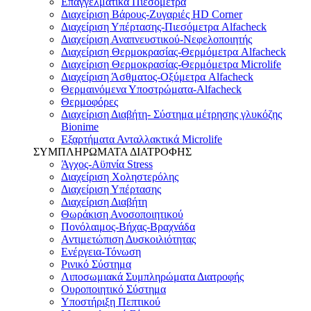
Επαγγελματικά Πιεσόμετρα
Διαχείριση Βάρους-Ζυγαριές HD Corner
Διαχείριση Υπέρτασης-Πιεσόμετρα Alfacheck
Διαχείριση Αναπνευστικού-Νεφελοποιητής
Διαχείριση Θερμοκρασίας-Θερμόμετρα Alfacheck
Διαχείριση Θερμοκρασίας-Θερμόμετρα Microlife
Διαχείριση Άσθματος-Οξύμετρα Alfacheck
Θερμαινόμενα Υποστρώματα-Alfacheck
Θερμοφόρες
Διαχείριση Διαβήτη- Σύστημα μέτρησης γλυκόζης
Bionime
Εξαρτήματα Ανταλλακτικά Microlife
ΣΥΜΠΛΗΡΩΜΑΤΑ ΔΙΑΤΡΟΦΗΣ
Άγχος-Αϋπνία Stress
Διαχείριση Χοληστερόλης
Διαχείριση Υπέρτασης
Διαχείριση Διαβήτη
Θωράκιση Ανοσοποιητικού
Πονόλαιμος-Βήχας-Βραχνάδα
Αντιμετώπιση Δυσκοιλιότητας
Eνέργεια-Τόνωση
Ρινικό Σύστημα
Λιποσωμιακά Συμπληρώματα Διατροφής
Ουροποιητικό Σύστημα
Υποστήριξη Πεπτικού