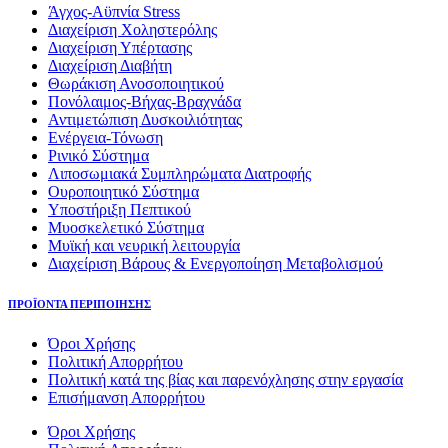
Άγχος-Αϋπνία Stress
Διαχείριση Χοληστερόλης
Διαχείριση Υπέρτασης
Διαχείριση Διαβήτη
Θωράκιση Ανοσοποιητικού
Πονόλαιμος-Βήχας-Βραχνάδα
Αντιμετώπιση Δυσκοιλιότητας
Eνέργεια-Τόνωση
Ρινικό Σύστημα
Λιποσωμιακά Συμπληρώματα Διατροφής
Ουροποιητικό Σύστημα
Υποστήριξη Πεπτικού
Μυοσκελετικό Σύστημα
Μυϊκή και νευρική λειτουργία
Διαχείριση Βάρους & Ενεργοποίηση Μεταβολισμού
ΠΡΟΪΟΝΤΑ ΠΕΡΙΠΟΙΗΣΗΣ
Όροι Χρήσης
Πολιτική Απορρήτου
Πολιτική κατά της βίας και παρενόχλησης στην εργασία
Επισήμανση Απορρήτου
Όροι Χρήσης