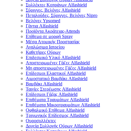
Συλλέκτες Κοπράνων Alfashield
Σύριγγες, Βελόνες Alfashield
Πεταλούδες, Σύριγγες, Βελόνες Nipro
Βελόνες Ypsomed
Γάντια Alfashield
Προϊόντα Ακράτειας-Attends
Επίθεμα σε μορφή Spray
Μέσα Ατομικής Προστασίας
Αναλώσιμα Ιατρείου
Καθετήρες Ούρων
Επιδεσμικό Υλικό Alfashield
Αποστειρωμένες Γάζες Alfashield
Μη αποστειρωμένες Γάζες Alfashield
Επίδεσμοι Ελαστικοί Alfashield
Αιμοστατικό Βαμβάκι Alfashield
Βαμβάκι Alfashield
Ταινίες Στερέωσης Alfashield
Επίδεσμοι Γάζας Alfashield
Επιθέματα Τραυμάτων Alfashield
Επιθέματα Μικροτραυμάτων Alfashield
Οφθαλμικό Eπίθεμα Alfashield
Τριγωνικός Επίδεσμος Alfashield
Ουροσυλλέκτες
Δοχεία Συλλογής Ούρων Alfashield