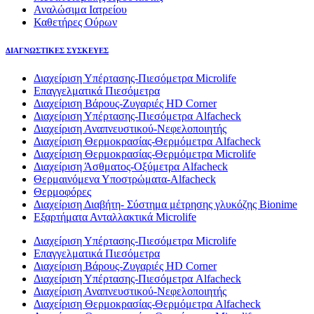
Αναλώσιμα Ιατρείου
Καθετήρες Ούρων
ΔΙΑΓΝΩΣΤΙΚΕΣ ΣΥΣΚΕΥΕΣ
Διαχείριση Υπέρτασης-Πιεσόμετρα Microlife
Επαγγελματικά Πιεσόμετρα
Διαχείριση Βάρους-Ζυγαριές HD Corner
Διαχείριση Υπέρτασης-Πιεσόμετρα Alfacheck
Διαχείριση Αναπνευστικού-Νεφελοποιητής
Διαχείριση Θερμοκρασίας-Θερμόμετρα Alfacheck
Διαχείριση Θερμοκρασίας-Θερμόμετρα Microlife
Διαχείριση Άσθματος-Οξύμετρα Alfacheck
Θερμαινόμενα Υποστρώματα-Alfacheck
Θερμοφόρες
Διαχείριση Διαβήτη- Σύστημα μέτρησης γλυκόζης Bionime
Εξαρτήματα Ανταλλακτικά Microlife
Διαχείριση Υπέρτασης-Πιεσόμετρα Microlife
Επαγγελματικά Πιεσόμετρα
Διαχείριση Βάρους-Ζυγαριές HD Corner
Διαχείριση Υπέρτασης-Πιεσόμετρα Alfacheck
Διαχείριση Αναπνευστικού-Νεφελοποιητής
Διαχείριση Θερμοκρασίας-Θερμόμετρα Alfacheck