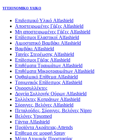
ΥΓΕΙΟΝΟΜΙΚΟ ΥΛΙΚΟ
Επιδεσμικό Υλικό Alfashield
Αποστειρωμένες Γάζες Alfashield
Μη αποστειρωμένες Γάζες Alfashield
Επίδεσμοι Ελαστικοί Alfashield
Αιμοστατικό Βαμβάκι Alfashield
Βαμβάκι Alfashield
Ταινίες Στερέωσης Alfashield
Επίδεσμοι Γάζας Alfashield
Επιθέματα Τραυμάτων Alfashield
Επιθέματα Μικροτραυμάτων Alfashield
Οφθαλμικό Eπίθεμα Alfashield
Τριγωνικός Επίδεσμος Alfashield
Ουροσυλλέκτες
Δοχεία Συλλογής Ούρων Alfashield
Συλλέκτες Κοπράνων Alfashield
Σύριγγες, Βελόνες Alfashield
Πεταλούδες, Σύριγγες, Βελόνες Nipro
Βελόνες Ypsomed
Γάντια Alfashield
Προϊόντα Ακράτειας-Attends
Επίθεμα σε μορφή Spray
Μέσα Ατομικής Προστασίας