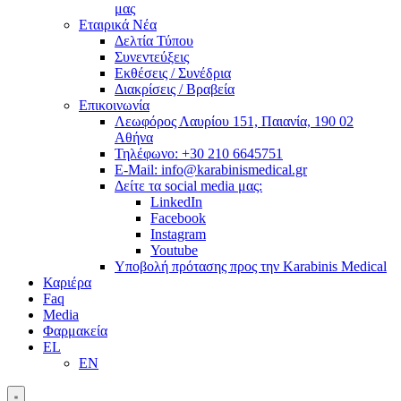
μας
Εταιρικά Νέα
Δελτία Τύπου
Συνεντεύξεις
Εκθέσεις / Συνέδρια
Διακρίσεις / Βραβεία
Επικοινωνία
Λεωφόρος Λαυρίου 151, Παιανία, 190 02
Αθήνα
Τηλέφωνο: +30 210 6645751
E-Mail: info@karabinismedical.gr
Δείτε τα social media μας:
LinkedIn
Facebook
Instagram
Youtube
Υποβολή πρότασης προς την Karabinis Medical
Καριέρα
Faq
Media
Φαρμακεία
EL
EN