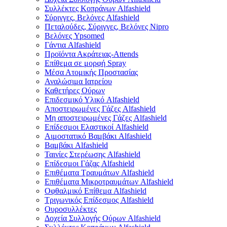
Συλλέκτες Κοπράνων Alfashield
Σύριγγες, Βελόνες Alfashield
Πεταλούδες, Σύριγγες, Βελόνες Nipro
Βελόνες Ypsomed
Γάντια Alfashield
Προϊόντα Ακράτειας-Attends
Επίθεμα σε μορφή Spray
Μέσα Ατομικής Προστασίας
Αναλώσιμα Ιατρείου
Καθετήρες Ούρων
Επιδεσμικό Υλικό Alfashield
Αποστειρωμένες Γάζες Alfashield
Μη αποστειρωμένες Γάζες Alfashield
Επίδεσμοι Ελαστικοί Alfashield
Αιμοστατικό Βαμβάκι Alfashield
Βαμβάκι Alfashield
Ταινίες Στερέωσης Alfashield
Επίδεσμοι Γάζας Alfashield
Επιθέματα Τραυμάτων Alfashield
Επιθέματα Μικροτραυμάτων Alfashield
Οφθαλμικό Eπίθεμα Alfashield
Τριγωνικός Επίδεσμος Alfashield
Ουροσυλλέκτες
Δοχεία Συλλογής Ούρων Alfashield