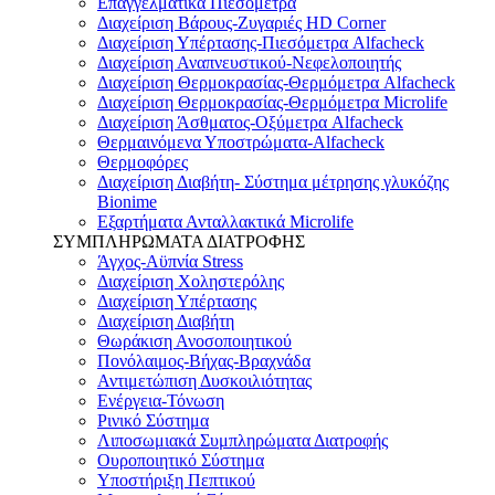
Επαγγελματικά Πιεσόμετρα
Διαχείριση Βάρους-Ζυγαριές HD Corner
Διαχείριση Υπέρτασης-Πιεσόμετρα Alfacheck
Διαχείριση Αναπνευστικού-Νεφελοποιητής
Διαχείριση Θερμοκρασίας-Θερμόμετρα Alfacheck
Διαχείριση Θερμοκρασίας-Θερμόμετρα Microlife
Διαχείριση Άσθματος-Οξύμετρα Alfacheck
Θερμαινόμενα Υποστρώματα-Alfacheck
Θερμοφόρες
Διαχείριση Διαβήτη- Σύστημα μέτρησης γλυκόζης
Bionime
Εξαρτήματα Ανταλλακτικά Microlife
ΣΥΜΠΛΗΡΩΜΑΤΑ ΔΙΑΤΡΟΦΗΣ
Άγχος-Αϋπνία Stress
Διαχείριση Χοληστερόλης
Διαχείριση Υπέρτασης
Διαχείριση Διαβήτη
Θωράκιση Ανοσοποιητικού
Πονόλαιμος-Βήχας-Βραχνάδα
Αντιμετώπιση Δυσκοιλιότητας
Eνέργεια-Τόνωση
Ρινικό Σύστημα
Λιποσωμιακά Συμπληρώματα Διατροφής
Ουροποιητικό Σύστημα
Υποστήριξη Πεπτικού