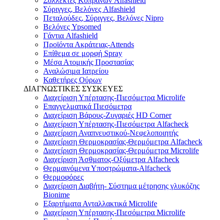
Συλλέκτες Κοπράνων Alfashield
Σύριγγες, Βελόνες Alfashield
Πεταλούδες, Σύριγγες, Βελόνες Nipro
Βελόνες Ypsomed
Γάντια Alfashield
Προϊόντα Ακράτειας-Attends
Επίθεμα σε μορφή Spray
Μέσα Ατομικής Προστασίας
Αναλώσιμα Ιατρείου
Καθετήρες Ούρων
ΔΙΑΓΝΩΣΤΙΚΕΣ ΣΥΣΚΕΥΕΣ
Διαχείριση Υπέρτασης-Πιεσόμετρα Microlife
Επαγγελματικά Πιεσόμετρα
Διαχείριση Βάρους-Ζυγαριές HD Corner
Διαχείριση Υπέρτασης-Πιεσόμετρα Alfacheck
Διαχείριση Αναπνευστικού-Νεφελοποιητής
Διαχείριση Θερμοκρασίας-Θερμόμετρα Alfacheck
Διαχείριση Θερμοκρασίας-Θερμόμετρα Microlife
Διαχείριση Άσθματος-Οξύμετρα Alfacheck
Θερμαινόμενα Υποστρώματα-Alfacheck
Θερμοφόρες
Διαχείριση Διαβήτη- Σύστημα μέτρησης γλυκόζης
Bionime
Εξαρτήματα Ανταλλακτικά Microlife
Διαχείριση Υπέρτασης-Πιεσόμετρα Microlife