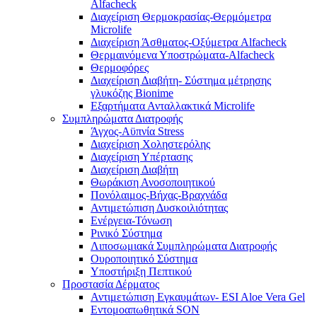
Alfacheck
Διαχείριση Θερμοκρασίας-Θερμόμετρα
Microlife
Διαχείριση Άσθματος-Οξύμετρα Alfacheck
Θερμαινόμενα Υποστρώματα-Alfacheck
Θερμοφόρες
Διαχείριση Διαβήτη- Σύστημα μέτρησης
γλυκόζης Bionime
Εξαρτήματα Ανταλλακτικά Microlife
Συμπληρώματα Διατροφής
Άγχος-Αϋπνία Stress
Διαχείριση Χοληστερόλης
Διαχείριση Υπέρτασης
Διαχείριση Διαβήτη
Θωράκιση Ανοσοποιητικού
Πονόλαιμος-Βήχας-Βραχνάδα
Αντιμετώπιση Δυσκοιλιότητας
Eνέργεια-Τόνωση
Ρινικό Σύστημα
Λιποσωμιακά Συμπληρώματα Διατροφής
Ουροποιητικό Σύστημα
Υποστήριξη Πεπτικού
Προστασία Δέρματος
Αντιμετώπιση Εγκαυμάτων- ESI Aloe Vera Gel
Εντομοαπωθητικά SON