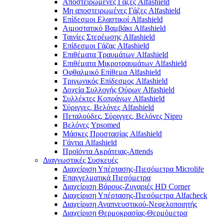
Αποστειρωμένες Γάζες Alfashield
Μη αποστειρωμένες Γάζες Alfashield
Επίδεσμοι Ελαστικοί Alfashield
Αιμοστατικό Βαμβάκι Alfashield
Ταινίες Στερέωσης Alfashield
Επίδεσμοι Γάζας Alfashield
Επιθέματα Τραυμάτων Alfashield
Επιθέματα Μικροτραυμάτων Alfashield
Οφθαλμικό Eπίθεμα Alfashield
Τριγωνικός Επίδεσμος Alfashield
Δοχεία Συλλογής Ούρων Alfashield
Συλλέκτες Κοπράνων Alfashield
Σύριγγες, Βελόνες Alfashield
Πεταλούδες, Σύριγγες, Βελόνες Nipro
Βελόνες Ypsomed
Μάσκες Προστασίας Alfashield
Γάντια Alfashield
Προϊόντα Ακράτειας-Attends
Διαγνωστικές Συσκευές
Διαχείριση Υπέρτασης-Πιεσόμετρα Microlife
Επαγγελματικά Πιεσόμετρα
Διαχείριση Βάρους-Ζυγαριές HD Corner
Διαχείριση Υπέρτασης-Πιεσόμετρα Alfacheck
Διαχείριση Αναπνευστικού-Νεφελοποιητής
Διαχείριση Θερμοκρασίας-Θερμόμετρα