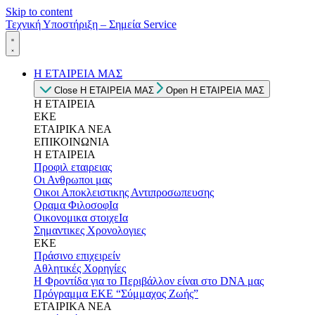
Skip to content
Τεχνική Υποστήριξη – Σημεία Service
Η ΕΤΑΙΡΕΙΑ ΜΑΣ
Close Η ΕΤΑΙΡΕΙΑ ΜΑΣ
Open Η ΕΤΑΙΡΕΙΑ ΜΑΣ
Η ΕΤΑΙΡΕΙΑ
ΕΚΕ
ΕΤΑΙΡΙΚΑ ΝΕΑ
ΕΠΙΚΟΙΝΩΝΙΑ
Η ΕΤΑΙΡΕΙΑ
Προφιλ εταιρειας
Οι Ανθρωποι μας
Οικοι Αποκλειστικης Αντιπροσωπευσης
Οραμα ΦιλοσοφΙα
Οικονομικα στοιχεΙα
Σημαντικες Χρονολογιες
ΕΚΕ
Πράσινο επιχειρείν
Αθλητικές Χορηγίες
Η Φροντίδα για το Περιβάλλον είναι στο DNA μας
Πρόγραμμα ΕΚΕ “Σύμμαχος Ζωής”
ΕΤΑΙΡΙΚΑ ΝΕΑ