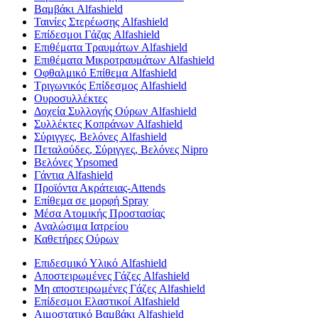
Βαμβάκι Alfashield
Ταινίες Στερέωσης Alfashield
Επίδεσμοι Γάζας Alfashield
Επιθέματα Τραυμάτων Alfashield
Επιθέματα Μικροτραυμάτων Alfashield
Οφθαλμικό Eπίθεμα Alfashield
Τριγωνικός Επίδεσμος Alfashield
Ουροσυλλέκτες
Δοχεία Συλλογής Ούρων Alfashield
Συλλέκτες Κοπράνων Alfashield
Σύριγγες, Βελόνες Alfashield
Πεταλούδες, Σύριγγες, Βελόνες Nipro
Βελόνες Ypsomed
Γάντια Alfashield
Προϊόντα Ακράτειας-Attends
Επίθεμα σε μορφή Spray
Μέσα Ατομικής Προστασίας
Αναλώσιμα Ιατρείου
Καθετήρες Ούρων
Επιδεσμικό Υλικό Alfashield
Αποστειρωμένες Γάζες Alfashield
Μη αποστειρωμένες Γάζες Alfashield
Επίδεσμοι Ελαστικοί Alfashield
Αιμοστατικό Βαμβάκι Alfashield