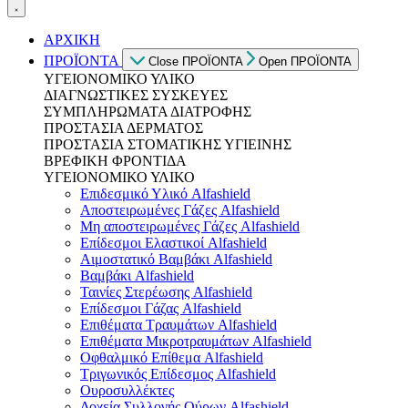
ΑΡΧΙΚΗ
ΠΡΟΪΟΝΤΑ
Close ΠΡΟΪΟΝΤΑ
Open ΠΡΟΪΟΝΤΑ
ΥΓΕΙΟΝΟΜΙΚΟ ΥΛΙΚΟ
ΔΙΑΓΝΩΣΤΙΚΕΣ ΣΥΣΚΕΥΕΣ
ΣΥΜΠΛΗΡΩΜΑΤΑ ΔΙΑΤΡΟΦΗΣ
ΠΡΟΣΤΑΣΙΑ ΔΕΡΜΑΤΟΣ
ΠΡΟΣΤΑΣΙΑ ΣΤΟΜΑΤΙΚΗΣ ΥΓΙΕΙΝΗΣ
ΒΡΕΦΙΚΗ ΦΡΟΝΤΙΔΑ
ΥΓΕΙΟΝΟΜΙΚΟ ΥΛΙΚΟ
Επιδεσμικό Υλικό Alfashield
Αποστειρωμένες Γάζες Alfashield
Μη αποστειρωμένες Γάζες Alfashield
Επίδεσμοι Ελαστικοί Alfashield
Αιμοστατικό Βαμβάκι Alfashield
Βαμβάκι Alfashield
Ταινίες Στερέωσης Alfashield
Επίδεσμοι Γάζας Alfashield
Επιθέματα Τραυμάτων Alfashield
Επιθέματα Μικροτραυμάτων Alfashield
Οφθαλμικό Eπίθεμα Alfashield
Τριγωνικός Επίδεσμος Alfashield
Ουροσυλλέκτες
Δοχεία Συλλογής Ούρων Alfashield