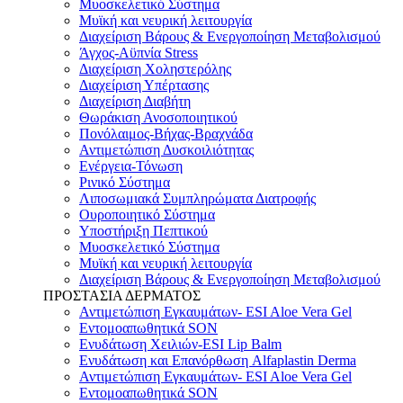
Μυοσκελετικό Σύστημα
Μυϊκή και νευρική λειτουργία
Διαχείριση Βάρους & Ενεργοποίηση Μεταβολισμού
Άγχος-Αϋπνία Stress
Διαχείριση Χοληστερόλης
Διαχείριση Υπέρτασης
Διαχείριση Διαβήτη
Θωράκιση Ανοσοποιητικού
Πονόλαιμος-Βήχας-Βραχνάδα
Αντιμετώπιση Δυσκοιλιότητας
Eνέργεια-Τόνωση
Ρινικό Σύστημα
Λιποσωμιακά Συμπληρώματα Διατροφής
Ουροποιητικό Σύστημα
Υποστήριξη Πεπτικού
Μυοσκελετικό Σύστημα
Μυϊκή και νευρική λειτουργία
Διαχείριση Βάρους & Ενεργοποίηση Μεταβολισμού
ΠΡΟΣΤΑΣΙΑ ΔΕΡΜΑΤΟΣ
Αντιμετώπιση Εγκαυμάτων- ESI Aloe Vera Gel
Εντομοαπωθητικά SON
Ενυδάτωση Χειλιών-ESI Lip Balm
Ενυδάτωση και Επανόρθωση Alfaplastin Derma
Αντιμετώπιση Εγκαυμάτων- ESI Aloe Vera Gel
Εντομοαπωθητικά SON