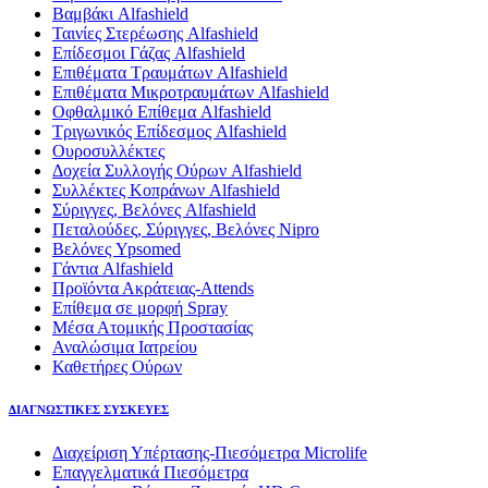
Βαμβάκι Alfashield
Ταινίες Στερέωσης Alfashield
Επίδεσμοι Γάζας Alfashield
Επιθέματα Τραυμάτων Alfashield
Επιθέματα Μικροτραυμάτων Alfashield
Οφθαλμικό Eπίθεμα Alfashield
Τριγωνικός Επίδεσμος Alfashield
Ουροσυλλέκτες
Δοχεία Συλλογής Ούρων Alfashield
Συλλέκτες Κοπράνων Alfashield
Σύριγγες, Βελόνες Alfashield
Πεταλούδες, Σύριγγες, Βελόνες Nipro
Βελόνες Ypsomed
Γάντια Alfashield
Προϊόντα Ακράτειας-Attends
Επίθεμα σε μορφή Spray
Μέσα Ατομικής Προστασίας
Αναλώσιμα Ιατρείου
Καθετήρες Ούρων
ΔΙΑΓΝΩΣΤΙΚΕΣ ΣΥΣΚΕΥΕΣ
Διαχείριση Υπέρτασης-Πιεσόμετρα Microlife
Επαγγελματικά Πιεσόμετρα