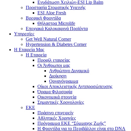
Ενυδάτωση Χειλιών-ESI Lip Balm
Προστασία Στοματικής Υγιεινής
ESI Αloe Fresh
Βρεφική Φροντίδα
Θήλαστρα Microlife
Εποχιακά Καλοκαιρινά Προϊόντα
Υπηρεσίες
Get Well Natural Corner
Hypertension & Diabetes Corner
Η Εταιρεία Μας
Η Εταιρεία
Προφίλ εταιρείας
Οι Άνθρωποι μας
Ανθρώπινο Δυναμικό
Διοίκηση
Οργανόγραμμα
Οίκοι Αποκλειστικής Αντιπροσώπευσης
Όραμα Φιλοσοφία
Οικονομικά στοιχεία
Σημαντικές Χρονολογίες
ΕΚΕ
Πράσινο επιχειρείν
Αθλητικές Χορηγίες
Πρόγραμμα ΕΚΕ “Σύμμαχος Ζωής”
Η Φροντίδα για το Περιβάλλον είναι στο DNA