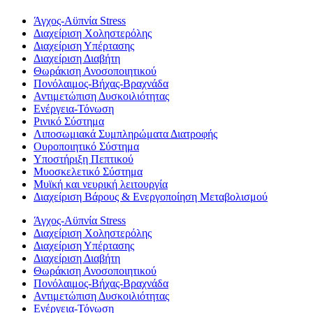
Άγχος-Αϋπνία Stress
Διαχείριση Χοληστερόλης
Διαχείριση Υπέρτασης
Διαχείριση Διαβήτη
Θωράκιση Ανοσοποιητικού
Πονόλαιμος-Βήχας-Βραχνάδα
Αντιμετώπιση Δυσκοιλιότητας
Eνέργεια-Τόνωση
Ρινικό Σύστημα
Λιποσωμιακά Συμπληρώματα Διατροφής
Ουροποιητικό Σύστημα
Υποστήριξη Πεπτικού
Μυοσκελετικό Σύστημα
Μυϊκή και νευρική λειτουργία
Διαχείριση Βάρους & Ενεργοποίηση Μεταβολισμού
Άγχος-Αϋπνία Stress
Διαχείριση Χοληστερόλης
Διαχείριση Υπέρτασης
Διαχείριση Διαβήτη
Θωράκιση Ανοσοποιητικού
Πονόλαιμος-Βήχας-Βραχνάδα
Αντιμετώπιση Δυσκοιλιότητας
Eνέργεια-Τόνωση