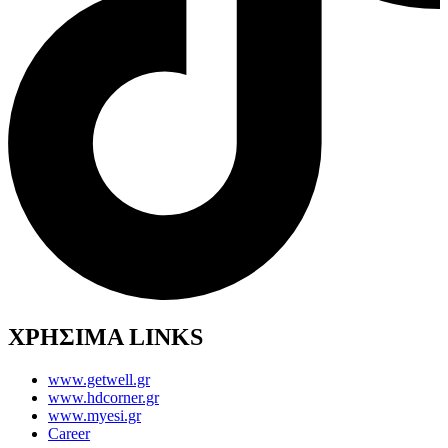
ΧΡΗΣΙΜΑ LINKS
www.getwell.gr
www.hdcorner.gr
www.myesi.gr
Career