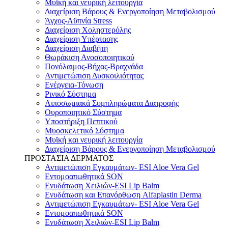
Μυϊκή και νευρική λειτουργία
Διαχείριση Βάρους & Ενεργοποίηση Μεταβολισμού
Άγχος-Αϋπνία Stress
Διαχείριση Χοληστερόλης
Διαχείριση Υπέρτασης
Διαχείριση Διαβήτη
Θωράκιση Ανοσοποιητικού
Πονόλαιμος-Βήχας-Βραχνάδα
Αντιμετώπιση Δυσκοιλιότητας
Eνέργεια-Τόνωση
Ρινικό Σύστημα
Λιποσωμιακά Συμπληρώματα Διατροφής
Ουροποιητικό Σύστημα
Υποστήριξη Πεπτικού
Μυοσκελετικό Σύστημα
Μυϊκή και νευρική λειτουργία
Διαχείριση Βάρους & Ενεργοποίηση Μεταβολισμού
ΠΡΟΣΤΑΣΙΑ ΔΕΡΜΑΤΟΣ
Αντιμετώπιση Εγκαυμάτων- ESI Aloe Vera Gel
Εντομοαπωθητικά SON
Ενυδάτωση Χειλιών-ESI Lip Balm
Ενυδάτωση και Επανόρθωση Alfaplastin Derma
Αντιμετώπιση Εγκαυμάτων- ESI Aloe Vera Gel
Εντομοαπωθητικά SON
Ενυδάτωση Χειλιών-ESI Lip Balm