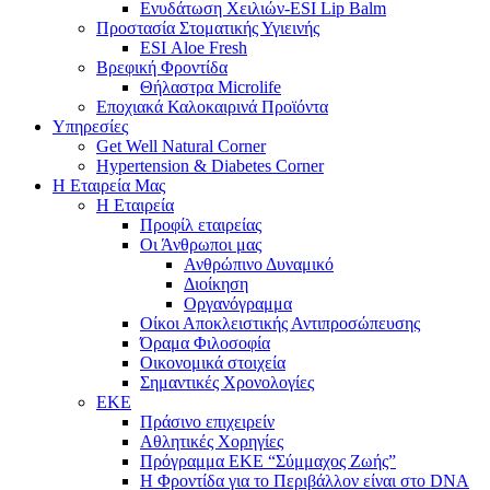
Ενυδάτωση Χειλιών-ESI Lip Balm
Προστασία Στοματικής Υγιεινής
ESI Αloe Fresh
Βρεφική Φροντίδα
Θήλαστρα Microlife
Εποχιακά Καλοκαιρινά Προϊόντα
Υπηρεσίες
Get Well Natural Corner
Hypertension & Diabetes Corner
Η Εταιρεία Μας
Η Εταιρεία
Προφίλ εταιρείας
Οι Άνθρωποι μας
Ανθρώπινο Δυναμικό
Διοίκηση
Οργανόγραμμα
Οίκοι Αποκλειστικής Αντιπροσώπευσης
Όραμα Φιλοσοφία
Οικονομικά στοιχεία
Σημαντικές Χρονολογίες
ΕΚΕ
Πράσινο επιχειρείν
Αθλητικές Χορηγίες
Πρόγραμμα ΕΚΕ “Σύμμαχος Ζωής”
Η Φροντίδα για το Περιβάλλον είναι στο DNA