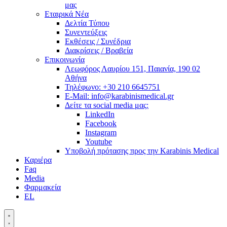
μας
Εταιρικά Νέα
Δελτία Τύπου
Συνεντεύξεις
Εκθέσεις / Συνέδρια
Διακρίσεις / Βραβεία
Επικοινωνία
Λεωφόρος Λαυρίου 151, Παιανία, 190 02
Αθήνα
Τηλέφωνο: +30 210 6645751
E-Mail: info@karabinismedical.gr
Δείτε τα social media μας:
LinkedIn
Facebook
Instagram
Youtube
Υποβολή πρότασης προς την Karabinis Medical
Καριέρα
Faq
Media
Φαρμακεία
EL