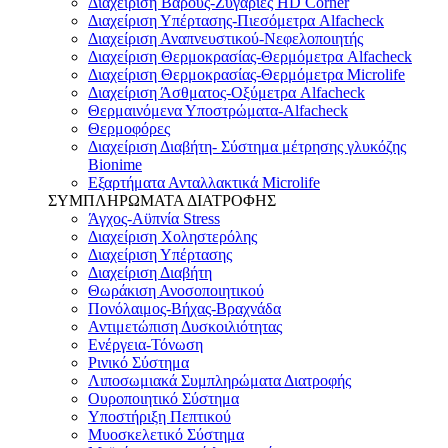
Διαχείριση Βάρους-Ζυγαριές HD Corner
Διαχείριση Υπέρτασης-Πιεσόμετρα Alfacheck
Διαχείριση Αναπνευστικού-Νεφελοποιητής
Διαχείριση Θερμοκρασίας-Θερμόμετρα Alfacheck
Διαχείριση Θερμοκρασίας-Θερμόμετρα Microlife
Διαχείριση Άσθματος-Οξύμετρα Alfacheck
Θερμαινόμενα Υποστρώματα-Alfacheck
Θερμοφόρες
Διαχείριση Διαβήτη- Σύστημα μέτρησης γλυκόζης
Bionime
Εξαρτήματα Ανταλλακτικά Microlife
ΣΥΜΠΛΗΡΩΜΑΤΑ ΔΙΑΤΡΟΦΗΣ
Άγχος-Αϋπνία Stress
Διαχείριση Χοληστερόλης
Διαχείριση Υπέρτασης
Διαχείριση Διαβήτη
Θωράκιση Ανοσοποιητικού
Πονόλαιμος-Βήχας-Βραχνάδα
Αντιμετώπιση Δυσκοιλιότητας
Eνέργεια-Τόνωση
Ρινικό Σύστημα
Λιποσωμιακά Συμπληρώματα Διατροφής
Ουροποιητικό Σύστημα
Υποστήριξη Πεπτικού
Μυοσκελετικό Σύστημα