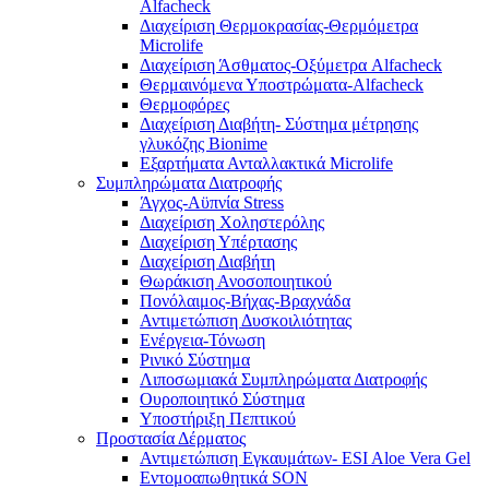
Alfacheck
Διαχείριση Θερμοκρασίας-Θερμόμετρα
Microlife
Διαχείριση Άσθματος-Οξύμετρα Alfacheck
Θερμαινόμενα Υποστρώματα-Alfacheck
Θερμοφόρες
Διαχείριση Διαβήτη- Σύστημα μέτρησης
γλυκόζης Bionime
Εξαρτήματα Ανταλλακτικά Microlife
Συμπληρώματα Διατροφής
Άγχος-Αϋπνία Stress
Διαχείριση Χοληστερόλης
Διαχείριση Υπέρτασης
Διαχείριση Διαβήτη
Θωράκιση Ανοσοποιητικού
Πονόλαιμος-Βήχας-Βραχνάδα
Αντιμετώπιση Δυσκοιλιότητας
Eνέργεια-Τόνωση
Ρινικό Σύστημα
Λιποσωμιακά Συμπληρώματα Διατροφής
Ουροποιητικό Σύστημα
Υποστήριξη Πεπτικού
Προστασία Δέρματος
Αντιμετώπιση Εγκαυμάτων- ESI Aloe Vera Gel
Εντομοαπωθητικά SON