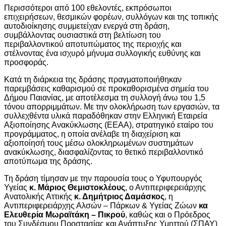
Περισσότεροι από 100 εθελοντές, εκπρόσωποι
επιχειρήσεων, θεσμικών φορέων, συλλόγων και της τοπικής
αυτοδιοίκησης συμμετείχαν ενεργά στη δράση,
συμβάλλοντας ουσιαστικά στη βελτίωση του
περιβαλλοντικού αποτυπώματος της περιοχής και
στέλνοντας ένα ισχυρό μήνυμα συλλογικής ευθύνης και
προσφοράς.
Κατά τη διάρκεια της δράσης πραγματοποιήθηκαν
παρεμβάσεις καθαρισμού σε προκαθορισμένα σημεία του
Δήμου Παιανίας, με αποτέλεσμα τη συλλογή άνω του 1,5
τόνου απορριμμάτων. Με την ολοκλήρωση των εργασιών, τα
συλλεχθέντα υλικά παραδόθηκαν στην Ελληνική Εταιρεία
Αξιοποίησης Ανακύκλωσης (ΕΕΑΑ), στρατηγικό εταίρο του
προγράμματος, η οποία ανέλαβε τη διαχείριση και
αξιοποίησή τους μέσω ολοκληρωμένων συστημάτων
ανακύκλωσης, διασφαλίζοντας το θετικό περιβαλλοντικό
αποτύπωμα της δράσης.
Τη δράση τίμησαν με την παρουσία τους ο Υφυπουργός
Υγείας
κ. Μάριος Θεμιστοκλέους
, ο Αντιπεριφερειάρχης
Ανατολικής Αττικής
κ. Δημήτριος Δαμάσκος
, η
Αντιπεριφερειάρχης Αλσών – Πάρκων & Υγείας Ζώων
κα
Ελευθερία Μωραϊτάκη – Πικρού
, καθώς και ο Πρόεδρος
του Συνδέσμου Προστασίας και Ανάπτυξης Υμηττού (ΣΠΑΥ)