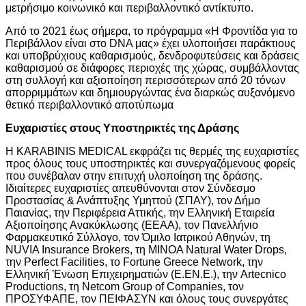
μετρήσιμο κοινωνικό και περιβαλλοντικό αντίκτυπο.
Από το 2021 έως σήμερα, το πρόγραμμα «Η Φροντίδα για το
Περιβάλλον είναι στο DNA μας» έχει υλοποιήσει παράκτιους
και υποβρύχιους καθαρισμούς, δενδροφυτεύσεις και δράσεις
καθαρισμού σε διάφορες περιοχές της χώρας, συμβάλλοντας
στη συλλογή και αξιοποίηση περισσότερων από 20 τόνων
απορριμμάτων και δημιουργώντας ένα διαρκώς αυξανόμενο
θετικό περιβαλλοντικό αποτύπωμα
Ευχαριστίες
στους
Υποστηρικτές
της
Δράσης
Η KARABINIS MEDICAL εκφράζει τις θερμές της ευχαριστίες
προς όλους τους υποστηρικτές και συνεργαζόμενους φορείς
που συνέβαλαν στην επιτυχή υλοποίηση της δράσης.
Ιδιαίτερες ευχαριστίες απευθύνονται στον Σύνδεσμο
Προστασίας & Ανάπτυξης Υμηττού (ΣΠΑΥ), τον Δήμο
Παιανίας, την Περιφέρεια Αττικής, την Ελληνική Εταιρεία
Αξιοποίησης Ανακύκλωσης (ΕΕΑΑ), τον Πανελλήνιο
Φαρμακευτικό Σύλλογο, τον Όμιλο Ιατρικού Αθηνών, τη
NUVIA Insurance Brokers, τη MINOA Natural Water Drops,
την Perfect Facilities, το Fortune Greece Network, την
Ελληνική Ένωση Επιχειρηματιών (Ε.ΕΝ.Ε.), την Artecnico
Productions, τη Netcom Group of Companies, τον
ΠΡΟΣΥΦΑΠΕ, τον ΠΕΙΦΑΣΥΝ και όλους τους συνεργάτες