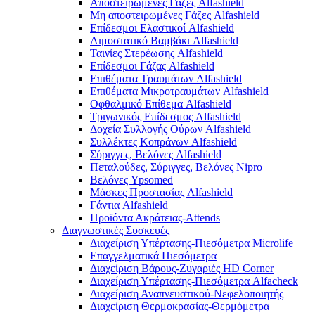
Αποστειρωμένες Γάζες Alfashield
Μη αποστειρωμένες Γάζες Alfashield
Επίδεσμοι Ελαστικοί Alfashield
Αιμοστατικό Βαμβάκι Alfashield
Ταινίες Στερέωσης Alfashield
Επίδεσμοι Γάζας Alfashield
Επιθέματα Τραυμάτων Alfashield
Επιθέματα Μικροτραυμάτων Alfashield
Οφθαλμικό Eπίθεμα Alfashield
Τριγωνικός Επίδεσμος Alfashield
Δοχεία Συλλογής Ούρων Alfashield
Συλλέκτες Κοπράνων Alfashield
Σύριγγες, Βελόνες Alfashield
Πεταλούδες, Σύριγγες, Βελόνες Nipro
Βελόνες Ypsomed
Μάσκες Προστασίας Alfashield
Γάντια Alfashield
Προϊόντα Ακράτειας-Attends
Διαγνωστικές Συσκευές
Διαχείριση Υπέρτασης-Πιεσόμετρα Microlife
Επαγγελματικά Πιεσόμετρα
Διαχείριση Βάρους-Ζυγαριές HD Corner
Διαχείριση Υπέρτασης-Πιεσόμετρα Alfacheck
Διαχείριση Αναπνευστικού-Νεφελοποιητής
Διαχείριση Θερμοκρασίας-Θερμόμετρα