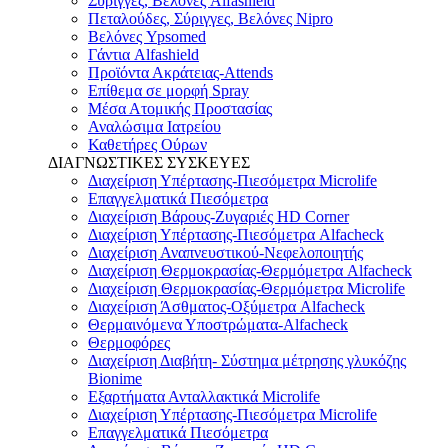
Σύριγγες, Βελόνες Alfashield
Πεταλούδες, Σύριγγες, Βελόνες Nipro
Βελόνες Ypsomed
Γάντια Alfashield
Προϊόντα Ακράτειας-Attends
Επίθεμα σε μορφή Spray
Μέσα Ατομικής Προστασίας
Αναλώσιμα Ιατρείου
Καθετήρες Ούρων
ΔΙΑΓΝΩΣΤΙΚΕΣ ΣΥΣΚΕΥΕΣ
Διαχείριση Υπέρτασης-Πιεσόμετρα Microlife
Επαγγελματικά Πιεσόμετρα
Διαχείριση Βάρους-Ζυγαριές HD Corner
Διαχείριση Υπέρτασης-Πιεσόμετρα Alfacheck
Διαχείριση Αναπνευστικού-Νεφελοποιητής
Διαχείριση Θερμοκρασίας-Θερμόμετρα Alfacheck
Διαχείριση Θερμοκρασίας-Θερμόμετρα Microlife
Διαχείριση Άσθματος-Οξύμετρα Alfacheck
Θερμαινόμενα Υποστρώματα-Alfacheck
Θερμοφόρες
Διαχείριση Διαβήτη- Σύστημα μέτρησης γλυκόζης
Bionime
Εξαρτήματα Ανταλλακτικά Microlife
Διαχείριση Υπέρτασης-Πιεσόμετρα Microlife
Επαγγελματικά Πιεσόμετρα