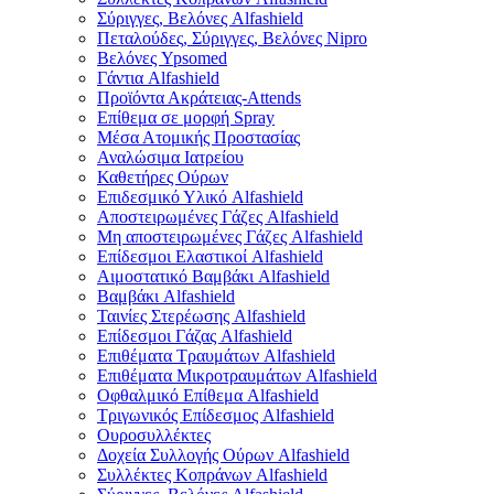
Σύριγγες, Βελόνες Alfashield
Πεταλούδες, Σύριγγες, Βελόνες Nipro
Βελόνες Ypsomed
Γάντια Alfashield
Προϊόντα Ακράτειας-Attends
Επίθεμα σε μορφή Spray
Μέσα Ατομικής Προστασίας
Αναλώσιμα Ιατρείου
Καθετήρες Ούρων
Επιδεσμικό Υλικό Alfashield
Αποστειρωμένες Γάζες Alfashield
Μη αποστειρωμένες Γάζες Alfashield
Επίδεσμοι Ελαστικοί Alfashield
Αιμοστατικό Βαμβάκι Alfashield
Βαμβάκι Alfashield
Ταινίες Στερέωσης Alfashield
Επίδεσμοι Γάζας Alfashield
Επιθέματα Τραυμάτων Alfashield
Επιθέματα Μικροτραυμάτων Alfashield
Οφθαλμικό Eπίθεμα Alfashield
Τριγωνικός Επίδεσμος Alfashield
Ουροσυλλέκτες
Δοχεία Συλλογής Ούρων Alfashield
Συλλέκτες Κοπράνων Alfashield