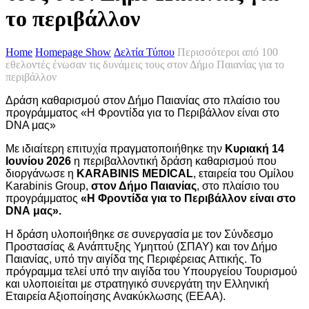
το περιβάλλον
Home
Homepage Show
Δελτία Τύπου
Περισσότεροι από 100
εθελοντές ένωσαν τις δυνάμεις τους στον Δήμο Παιανίας για το
περιβάλλον
Δράση καθαρισμού στον Δήμο Παιανίας στο πλαίσιο του
προγράμματος «Η Φροντίδα για το Περιβάλλον είναι στο
DNA μας»
Με ιδιαίτερη επιτυχία πραγματοποιήθηκε την
Κυριακή 14
Ιουνίου 2026
η περιβαλλοντική δράση καθαρισμού που
διοργάνωσε η
KARABINIS MEDICAL
, εταιρεία του Ομίλου
Karabinis Group,
στον Δήμο Παιανίας
, στο πλαίσιο του
προγράμματος
«Η Φροντίδα για το Περιβάλλον είναι στο
DNA
μας».
Η δράση υλοποιήθηκε σε συνεργασία με τον Σύνδεσμο
Προστασίας & Ανάπτυξης Υμηττού (ΣΠΑΥ) και τον Δήμο
Παιανίας, υπό την αιγίδα της Περιφέρειας Αττικής. Το
πρόγραμμα τελεί υπό την αιγίδα του Υπουργείου Τουρισμού
και υλοποιείται με στρατηγικό συνεργάτη την Ελληνική
Εταιρεία Αξιοποίησης Ανακύκλωσης (ΕΕΑΑ).