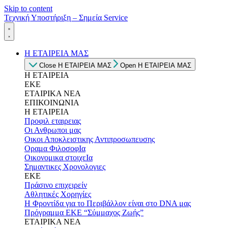
Skip to content
Τεχνική Υποστήριξη – Σημεία Service
Η ΕΤΑΙΡΕΙΑ ΜΑΣ
Close Η ΕΤΑΙΡΕΙΑ ΜΑΣ
Open Η ΕΤΑΙΡΕΙΑ ΜΑΣ
Η ΕΤΑΙΡΕΙΑ
ΕΚΕ
ΕΤΑΙΡΙΚΑ ΝΕΑ
ΕΠΙΚΟΙΝΩΝΙΑ
Η ΕΤΑΙΡΕΙΑ
Προφιλ εταιρειας
Οι Ανθρωποι μας
Οικοι Αποκλειστικης Αντιπροσωπευσης
Οραμα ΦιλοσοφΙα
Οικονομικα στοιχεΙα
Σημαντικες Χρονολογιες
ΕΚΕ
Πράσινο επιχειρείν
Αθλητικές Χορηγίες
Η Φροντίδα για το Περιβάλλον είναι στο DNA μας
Πρόγραμμα ΕΚΕ “Σύμμαχος Ζωής”
ΕΤΑΙΡΙΚΑ ΝΕΑ