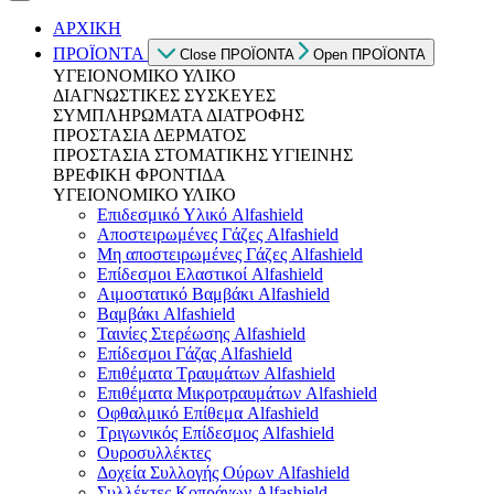
ΑΡΧΙΚΗ
ΠΡΟΪΟΝΤΑ
Close ΠΡΟΪΟΝΤΑ
Open ΠΡΟΪΟΝΤΑ
ΥΓΕΙΟΝΟΜΙΚΟ ΥΛΙΚΟ
ΔΙΑΓΝΩΣΤΙΚΕΣ ΣΥΣΚΕΥΕΣ
ΣΥΜΠΛΗΡΩΜΑΤΑ ΔΙΑΤΡΟΦΗΣ
ΠΡΟΣΤΑΣΙΑ ΔΕΡΜΑΤΟΣ
ΠΡΟΣΤΑΣΙΑ ΣΤΟΜΑΤΙΚΗΣ ΥΓΙΕΙΝΗΣ
ΒΡΕΦΙΚΗ ΦΡΟΝΤΙΔΑ
ΥΓΕΙΟΝΟΜΙΚΟ ΥΛΙΚΟ
Επιδεσμικό Υλικό Alfashield
Αποστειρωμένες Γάζες Alfashield
Μη αποστειρωμένες Γάζες Alfashield
Επίδεσμοι Ελαστικοί Alfashield
Αιμοστατικό Βαμβάκι Alfashield
Βαμβάκι Alfashield
Ταινίες Στερέωσης Alfashield
Επίδεσμοι Γάζας Alfashield
Επιθέματα Τραυμάτων Alfashield
Επιθέματα Μικροτραυμάτων Alfashield
Οφθαλμικό Eπίθεμα Alfashield
Τριγωνικός Επίδεσμος Alfashield
Ουροσυλλέκτες
Δοχεία Συλλογής Ούρων Alfashield
Συλλέκτες Κοπράνων Alfashield