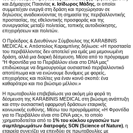
και Δήμαρχος Παιανίας
κ. Ισίδωρος Μάδης
, οι οποίοι
συμμετείχαν ενεργά στη δράση και προχώρησαν σε
δηλώσεις αναδεικνύοντας τη σημασία της περιβαλλοντικής
προστασίας, της εθελοντικής προσφοράς και της
συνεργασίας μεταξύ πολιτείας, τοπικής αυτοδιοίκησης,
επιχειρήσεων και πολιτών.
Ο Πρόεδρος & Διευθύνων Σύμβουλος της KARABINIS
MEDICAL κ. Απόστολος Καραμπίνης δήλωσε: «Η προστασία
του περιβάλλοντος δεν αποτελεί για εμάς μια μεμονωμένη
δράση, αλλά μια διαρκή δέσμευση. Μέσα από το πρόγραμμα
“Η Φροντίδα για το Περιβάλλον είναι στο DNA μας”
επιδιώκουμε να δημιουργούμε ουσιαστικό περιβαλλοντικό
αποτύπωμα και να ενώνουμε δυνάμεις με φορείς,
επιχειρήσεις και πολίτες για έναν κοινό σκοπό: ένα
καθαρότερο και πιο βιώσιμο μέλλον.»
Η πρωτοβουλία επιβεβαίωσε για ακόμη μία φορά τη
δέσμευση της KARABINIS MEDICAL στη βιώσιμη ανάπτυξη
και στην ουσιαστική εφαρμογή δράσεων εταιρικής
κοινωνικής ευθύνης. Μέσω του προγράμματος «Η Φροντίδα
για το Περιβάλλον είναι στο DNA μας», το οποίο
χρηματοδοτείται από το
1% του κύκλου εργασιών των
συμπληρωμάτων διατροφής SON (Science of Nature)
, η
εταιρεία συνεχίζει να επενδύει σε πρωτοβουλίες με